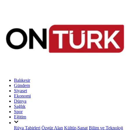
Balıkesir
Gündem
Siyaset
Ekonomi
Dünya
Sağlık
Spor
Eğitim
Rüya Tabirleri
Özgür Alan
Kültür-Sanat
Bilim ve Teknoloji