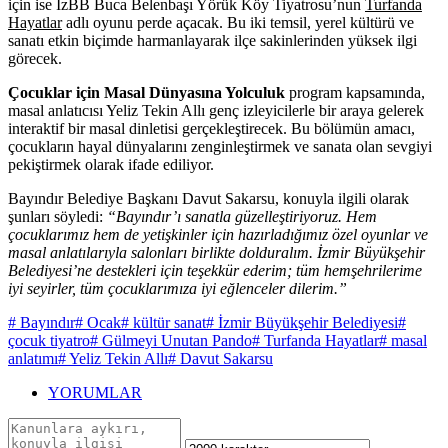
için ise İzBB Buca Belenbaşı Yörük Köy Tiyatrosu’nun
Turfanda
Hayatlar
adlı oyunu perde açacak. Bu iki temsil, yerel kültürü ve
sanatı etkin biçimde harmanlayarak ilçe sakinlerinden yüksek ilgi
görecek.
Çocuklar için Masal Dünyasına Yolculuk
program kapsamında,
masal anlatıcısı Yeliz Tekin Allı genç izleyicilerle bir araya gelerek
interaktif bir masal dinletisi gerçekleştirecek. Bu bölümün amacı,
çocukların hayal dünyalarını zenginleştirmek ve sanata olan sevgiyi
pekiştirmek olarak ifade ediliyor.
Bayındır Belediye Başkanı Davut Sakarsu, konuyla ilgili olarak
şunları söyledi:
“Bayındır’ı sanatla güzelleştiriyoruz. Hem
çocuklarımız hem de yetişkinler için hazırladığımız özel oyunlar ve
masal anlatılarıyla salonları birlikte dolduralım. İzmir Büyükşehir
Belediyesi’ne destekleri için teşekkür ederim; tüm hemşehrilerime
iyi seyirler, tüm çocuklarımıza iyi eğlenceler dilerim.”
# Bayındır
# Ocak
# kültür sanat
# İzmir Büyükşehir Belediyesi
#
çocuk tiyatro
# Gülmeyi Unutan Pando
# Turfanda Hayatlar
# masal
anlatımı
# Yeliz Tekin Allı
# Davut Sakarsu
YORUMLAR