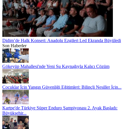
Didim’de Halk Konseri: Anadolu Ezgileri Led Ekranda Büyüledi
Son Haberler
Gökeyüp Mahallesi'nde Yeni Su Kaynağıyla Kalıcı Çözüm
Çocuklar İçin Yangın Güvenliği Eğitimleri: Bilinçli Nesiller İçin...
Kartpe'de Türkiye Süper Enduro Şampiyonası 2. Ayak Başladı:
Büyükşehir...