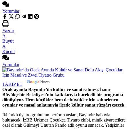
Yorumlar
Yazdır
A
Büyüt
A
Küçült
Yorumlar
TAKİP ET
Ocak ayında Bayındır’da kültür ve sanat sahnesi, İzmir
Büyükşehir Belediyesi’nin katkılarıyla hareketli bir programa
dönüşüyor. Hem küçükler hem de büyükler için sahnelenen
oyunlar ve masal anlatımıyla ilçede kültür sanat rüzgârı esecek.
İki farklı tiyatro grubunun performansları, Bayındır halkıyla
buluşacak. İzBB Ürkmez Çocukça Tiyatro ekibi, minik ziyaretçilere
özel olarak
Gülmeyi Unutan Pando
adlı oyunu sunacak. Yetişkinler