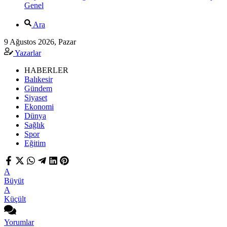
Genel
Ara
9 Ağustos 2026, Pazar
Yazarlar
HABERLER
Balıkesir
Gündem
Siyaset
Ekonomi
Dünya
Sağlık
Spor
Eğitim
A
Büyüt
A
Küçült
Yorumlar