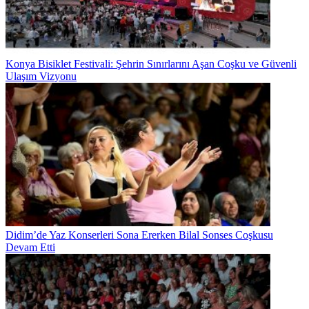
Konya Bisiklet Festivali: Şehrin Sınırlarını Aşan Coşku ve Güvenli
Ulaşım Vizyonu
Didim’de Yaz Konserleri Sona Ererken Bilal Sonses Coşkusu
Devam Etti