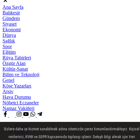
Ana Sayfa
Balıkesir
Gündem
Siyaset
Ekonomi
Dünya
Sağlık
Spor
Eğitim
Rüya Tabirleri
Özgür Alan
Kültür-Sanat
Bilim ve Teknoloji
Genel
Köşe Yazarları
Arşiv
Hava Durumu
Nöbetci Eczaneler
Namaz Vakitleri
Reklam
Sizlere daha iyi hizmet sunabilmek adına sitemizde çerez konumlandırmaktayız. Kişisel
Künye
İletişim
verileriniz, KVKK ve GDPR kapsamında toplanıp işlenir. Detaylı bilgi almak için Veri