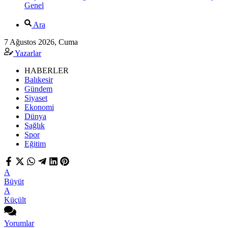
Genel
Ara
7 Ağustos 2026, Cuma
Yazarlar
HABERLER
Balıkesir
Gündem
Siyaset
Ekonomi
Dünya
Sağlık
Spor
Eğitim
A
Büyüt
A
Küçült
Yorumlar