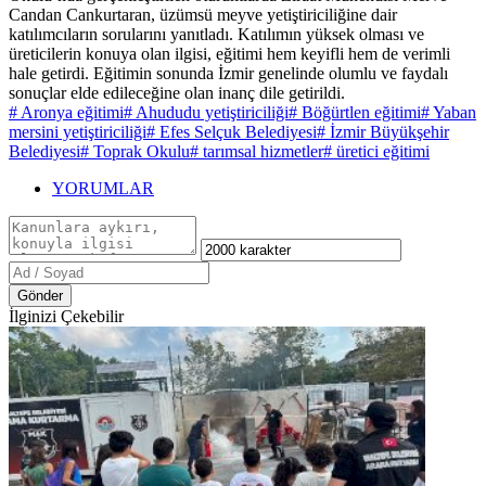
Candan Cankurtaran, üzümsü meyve yetiştiriciliğine dair
katılımcıların sorularını yanıtladı. Katılımın yüksek olması ve
üreticilerin konuya olan ilgisi, eğitimi hem keyifli hem de verimli
hale getirdi. Eğitimin sonunda İzmir genelinde olumlu ve faydalı
sonuçlar elde edileceğine olan inanç dile getirildi.
# Aronya eğitimi
# Ahududu yetiştiriciliği
# Böğürtlen eğitimi
# Yaban
mersini yetiştiriciliği
# Efes Selçuk Belediyesi
# İzmir Büyükşehir
Belediyesi
# Toprak Okulu
# tarımsal hizmetler
# üretici eğitimi
YORUMLAR
Gönder
İlginizi Çekebilir