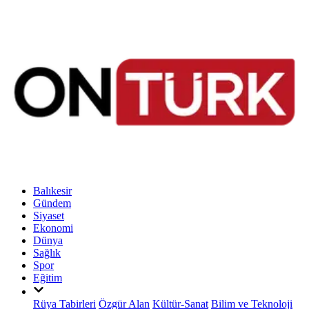
Balıkesir
Gündem
Siyaset
Ekonomi
Dünya
Sağlık
Spor
Eğitim
Rüya Tabirleri
Özgür Alan
Kültür-Sanat
Bilim ve Teknoloji