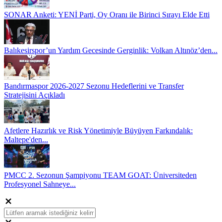
SONAR Anketi: YENİ Parti, Oy Oranı ile Birinci Sırayı Elde Etti
Balıkesirspor’un Yardım Gecesinde Gerginlik: Volkan Altınöz’den...
Bandırmaspor 2026-2027 Sezonu Hedeflerini ve Transfer
Stratejisini Açıkladı
Afetlere Hazırlık ve Risk Yönetimiyle Büyüyen Farkındalık:
Maltepe'den...
PMCC 2. Sezonun Şampiyonu TEAM GOAT: Üniversiteden
Profesyonel Sahneye...