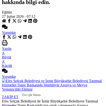
hakkında bilgi edin.
Eğitim
27 Şubat 2026 - 07:12
Yorumlar
Yazdır
A
Büyüt
A
Küçült
Yorumlar
TAKİP ET
Efes Selçuk Belediyesi ile İzmir Büyükşehir Belediyesi Tarımsal
Hizmetler Daire Başkanlığı’nın ortak çalışmasıyla Aronya,