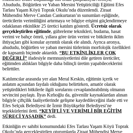
Ahududu, Böğürtlen ve Yaban Mersini Yetiştiriciliği Eğitimi Efes
Tarlası Yaşam Köyü Toprak Okulu’nda düzenlendi. Ziraat
Mühendisi Merve Candan Cankurtaran’ın sunumları eşliğinde,
üreticilerin verimliliğini artırmaya ve bilgiye erişimi güçlendirmeye
odaklanan etkinlikte 25 üretici katılım gösterdi.
Ücretsiz olarak
gerçekleştirilen eğitimde
, gübreleme teknikleri, budama, hasat
verimi ve bahçe ömrü, yıllara göre ürün verimi ve bitkilerin iklim
ihtiyaçları gibi konular ayrıntılı olarak ele alındı. Ayrıca aronya,
ahududu, böğürtlen ve yaban mersini türlerinin morfolojik özellikleri
de kapsamlı biçimde aktarıldı.
“BU ETKİNLİKLER ÇOK
DEĞERLİ”
ifadesiyle memnuniyetlerini dile getiren üreticiler,
eğitimden aldıkları bilgiyle daha bilinçli üretim yapabileceklerini
belirttiler.
Katılımcılar arasında yer alan Meral Keskin, eğitimin içerik ve
anlatım açısından faydalı olduğunu belirtirken, amatör olarak
yetiştirdikleri bitkilerle ilgili sorularını cevaplandırabilmiş olmanın
sevincini paylaştı. İlyas Kırlıoğlu da, güvenilir kaynaklardan alınan
bilgiyle çiftçilik faaliyetlerinde gelişme kaydedileceğini ifade etti ve
Efes Selçuk Belediyesi ile İzmir Büyükşehir Belediyesi’ne
teşekkürlerini iletti.
“KEYİFLİ VE VERİMLİ BİR EĞİTİM
SÜRECİ YAŞADIK”
dedi.
Etkinliğin ev sahibi konumundaki Efes Tarlası Yaşam Köyü Toprak
Okulu’nda gerçekleştirilen oturumlarda Ziraat Mühendisi Merve