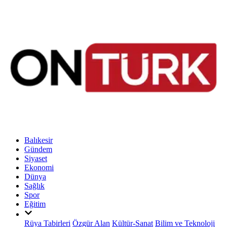
Balıkesir
Gündem
Siyaset
Ekonomi
Dünya
Sağlık
Spor
Eğitim
Rüya Tabirleri
Özgür Alan
Kültür-Sanat
Bilim ve Teknoloji