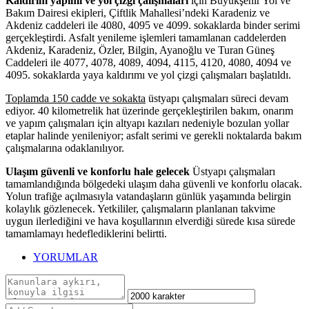
Kaldırım yapımı ve yol çizgi çalışmaları
için Büyükşehir Yol ve
Bakım Dairesi ekipleri, Çiftlik Mahallesi’ndeki Karadeniz ve
Akdeniz caddeleri ile 4080, 4095 ve 4099. sokaklarda binder serimi
gerçekleştirdi. Asfalt yenileme işlemleri tamamlanan caddelerden
Akdeniz, Karadeniz, Özler, Bilgin, Ayanoğlu ve Turan Güneş
Caddeleri ile 4077, 4078, 4089, 4094, 4115, 4120, 4080, 4094 ve
4095. sokaklarda yaya kaldırımı ve yol çizgi çalışmaları başlatıldı.
Toplamda 150 cadde ve sokakta
üstyapı çalışmaları süreci devam
ediyor. 40 kilometrelik hat üzerinde gerçekleştirilen bakım, onarım
ve yapım çalışmaları için altyapı kazıları nedeniyle bozulan yollar
etaplar halinde yenileniyor; asfalt serimi ve gerekli noktalarda bakım
çalışmalarına odaklanılıyor.
Ulaşım güvenli ve konforlu hale gelecek
Üstyapı çalışmaları
tamamlandığında bölgedeki ulaşım daha güvenli ve konforlu olacak.
Yolun trafiğe açılmasıyla vatandaşların günlük yaşamında belirgin
kolaylık gözlenecek. Yetkililer, çalışmaların planlanan takvime
uygun ilerlediğini ve hava koşullarının elverdiği sürede kısa sürede
tamamlamayı hedeflediklerini belirtti.
YORUMLAR