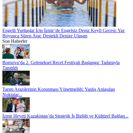
Engelli Yurttaşlar İçin İzmir’de Engelsiz Deniz Keyfi Gecesi: Yaz
Boyunca Süren Araç Destekli Denize Ulaşım
Son Haberler
Bornova’da 2. Geleneksel Reçel Festivali Başlangıç Tadımıyla
Tanıtıldı
Tarım Arazilerinin Korunması Yönetmeliği: Yanlış Anlaşılan
Noktalar...
İzmir Heyeti Kazakistan’da Stratejik İş Birliği ve Kültürel Bağları...