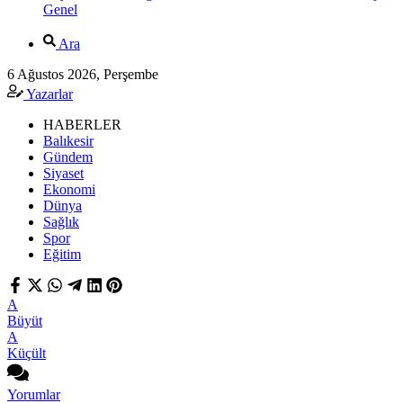
Genel
Ara
6 Ağustos 2026, Perşembe
Yazarlar
HABERLER
Balıkesir
Gündem
Siyaset
Ekonomi
Dünya
Sağlık
Spor
Eğitim
A
Büyüt
A
Küçült
Yorumlar