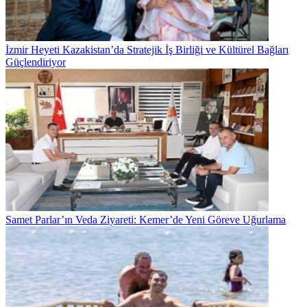
İzmir Heyeti Kazakistan’da Stratejik İş Birliği ve Kültürel Bağları
Güçlendiriyor
Samet Parlar’ın Veda Ziyareti: Kemer’de Yeni Göreve Uğurlama