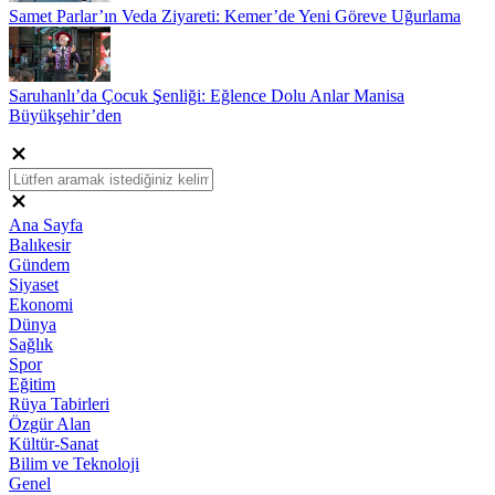
Samet Parlar’ın Veda Ziyareti: Kemer’de Yeni Göreve Uğurlama
Saruhanlı’da Çocuk Şenliği: Eğlence Dolu Anlar Manisa
Büyükşehir’den
Ana Sayfa
Balıkesir
Gündem
Siyaset
Ekonomi
Dünya
Sağlık
Spor
Eğitim
Rüya Tabirleri
Özgür Alan
Kültür-Sanat
Bilim ve Teknoloji
Genel