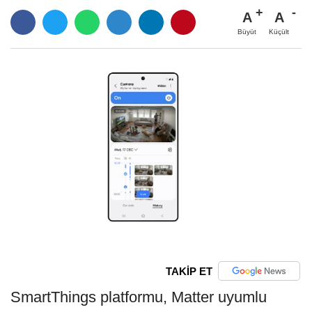
A
A
Büyüt
Küçült
TAKİP ET
SmartThings platformu, Matter uyumlu