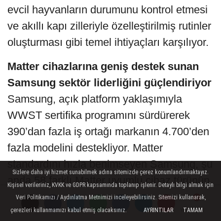
evcil hayvanların durumunu kontrol etmesi
ve akıllı kapı zilleriyle özelleştirilmiş rutinler
oluşturması gibi temel ihtiyaçları karşılıyor.
Matter cihazlarına geniş destek sunan
Samsung sektör liderliğini güçlendiriyor
Samsung, açık platform yaklaşımıyla
WWST sertifika programını sürdürerek
390’dan fazla iş ortağı markanın 4.700’den
fazla modelini destekliyor. Matter
standardını hızla benimseyen Samsung, şu
Sizlere daha iyi hizmet sunabilmek adına sitemizde çerez konumlandırmaktayız.
anda 58 farklı Matter uyumlu cihaz türünün
Kişisel verileriniz, KVKK ve GDPR kapsamında toplanıp işlenir. Detaylı bilgi almak için
kullanıcıların günlük yaşamına
Veri Politikamızı / Aydınlatma Metnimizi inceleyebilirsiniz. Sitemizi kullanarak,
çerezleri kullanmamızı kabul etmiş olacaksınız.
AYRINTILAR
TAMAM
entegrasyonunu sağlıyor.
Yorumlar
Yorumlar
Yorumlar