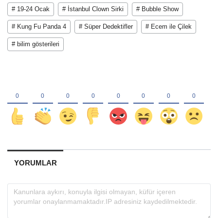
# 19-24 Ocak
# İstanbul Clown Sirki
# Bubble Show
# Kung Fu Panda 4
# Süper Dedektifler
# Ecem ile Çilek
# bilim gösterileri
YORUMLAR