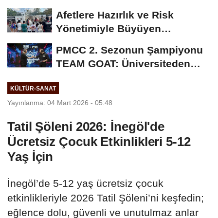
Stratejisini Açıkladı
Afetlere Hazırlık ve Risk
Yönetimiyle Büyüyen
Farkındalık: Maltepe'den...
PMCC 2. Sezonun Şampiyonu
TEAM GOAT: Üniversiteden
Profesyonel Sahneye...
KÜLTÜR-SANAT
Yayınlanma: 04 Mart 2026 - 05:48
Tatil Şöleni 2026: İnegöl'de
Ücretsiz Çocuk Etkinlikleri 5-12
Yaş İçin
İnegöl’de 5-12 yaş ücretsiz çocuk
etkinlikleriyle 2026 Tatil Şöleni’ni keşfedin;
eğlence dolu, güvenli ve unutulmaz anlar