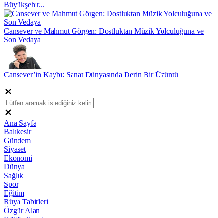
Büyükşehir...
Cansever ve Mahmut Görgen: Dostluktan Müzik Yolculuğuna ve
Son Vedaya
Cansever’in Kaybı: Sanat Dünyasında Derin Bir Üzüntü
Ana Sayfa
Balıkesir
Gündem
Siyaset
Ekonomi
Dünya
Sağlık
Spor
Eğitim
Rüya Tabirleri
Özgür Alan