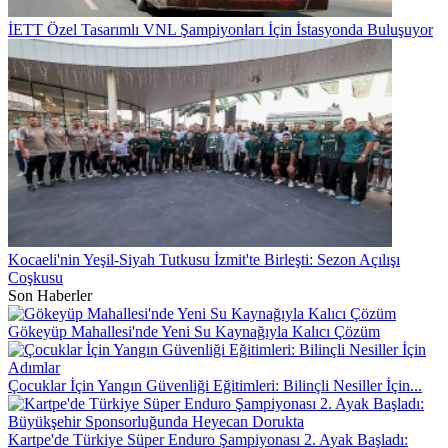
İETT Özel Tasarımlı VNL Şampiyonları İçin İstasyonda Buluşuyor
Kocaeli'nin Yeşil-Siyah Tutkusu İzmit'te Birleşti: Sezon Açılışı
Coşkusu
Son Haberler
Gökeyüp Mahallesi'nde Yeni Su Kaynağıyla Kalıcı Çözüm
Çocuklar İçin Yangın Güvenliği Eğitimleri: Bilinçli Nesiller İçin...
Kartpe'de Türkiye Süper Enduro Şampiyonası 2. Ayak Başladı: