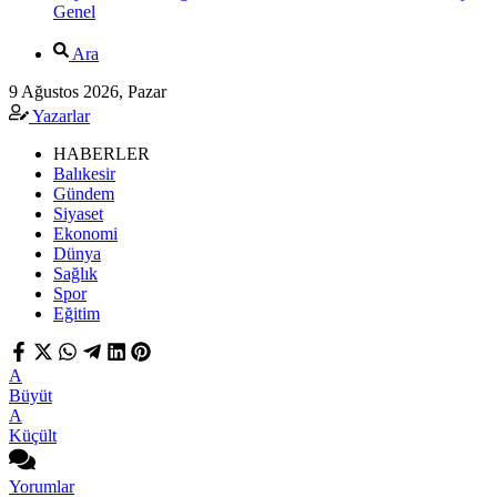
Genel
Ara
9 Ağustos 2026, Pazar
Yazarlar
HABERLER
Balıkesir
Gündem
Siyaset
Ekonomi
Dünya
Sağlık
Spor
Eğitim
A
Büyüt
A
Küçült
Yorumlar