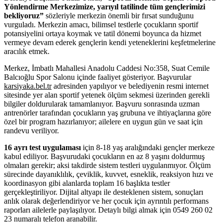
Yönlendirme Merkezimize, yarıyıl tatilinde tüm gençlerimizi
bekliyoruz”
sözleriyle merkezin önemli bir fırsat sunduğunu
vurguladı. Merkezin amacı, bilimsel testlerle çocukların sportif
potansiyelini ortaya koymak ve tatil dönemi boyunca da hizmet
vermeye devam ederek gençlerin kendi yeteneklerini keşfetmelerine
aracılık etmek.
Merkez, İmbatlı Mahallesi Anadolu Caddesi No:358, Suat Cemile
Balcıoğlu Spor Salonu içinde faaliyet gösteriyor. Başvurular
karsiyaka.bel.tr
adresinden yapılıyor ve belediyenin resmi internet
sitesinde yer alan sportif yetenek ölçüm sekmesi üzerinden gerekli
bilgiler doldurularak tamamlanıyor. Başvuru sonrasında uzman
antrenörler tarafından çocukların yaş grubuna ve ihtiyaçlarına göre
özel bir program hazırlanıyor; ailelere en uygun gün ve saat için
randevu veriliyor.
16 ayrı test uygulaması
için 8-18 yaş aralığındaki gençler merkeze
kabul ediliyor. Başvurudaki çocukların en az 8 yaşını doldurmuş
olmaları gerekir; aksi takdirde sistem testleri uygulanmıyor. Ölçüm
sürecinde dayanıklılık, çeviklik, kuvvet, esneklik, reaksiyon hızı ve
koordinasyon gibi alanlarda toplam 16 başlıkta testler
gerçekleştiriliyor. Dijital altyapı ile desteklenen sistem, sonuçları
anlık olarak değerlendiriyor ve her çocuk için ayrıntılı performans
raporları ailelerle paylaşılıyor. Detaylı bilgi almak için 0549 260 02
23 numaralı telefon aranabilir.