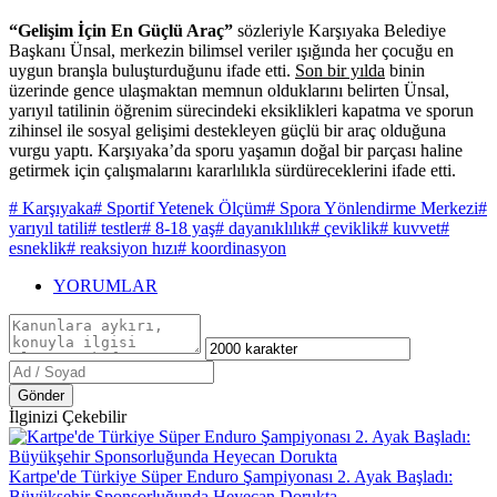
“Gelişim İçin En Güçlü Araç”
sözleriyle Karşıyaka Belediye
Başkanı Ünsal, merkezin bilimsel veriler ışığında her çocuğu en
uygun branşla buluşturduğunu ifade etti.
Son bir yılda
binin
üzerinde gence ulaşmaktan memnun olduklarını belirten Ünsal,
yarıyıl tatilinin öğrenim sürecindeki eksiklikleri kapatma ve sporun
zihinsel ile sosyal gelişimi destekleyen güçlü bir araç olduğuna
vurgu yaptı. Karşıyaka’da sporu yaşamın doğal bir parçası haline
getirmek için çalışmalarını kararlılıkla sürdüreceklerini ifade etti.
# Karşıyaka
# Sportif Yetenek Ölçüm
# Spora Yönlendirme Merkezi
#
yarıyıl tatili
# testler
# 8-18 yaş
# dayanıklılık
# çeviklik
# kuvvet
#
esneklik
# reaksiyon hızı
# koordinasyon
YORUMLAR
Gönder
İlginizi Çekebilir
Kartpe'de Türkiye Süper Enduro Şampiyonası 2. Ayak Başladı:
Büyükşehir Sponsorluğunda Heyecan Dorukta