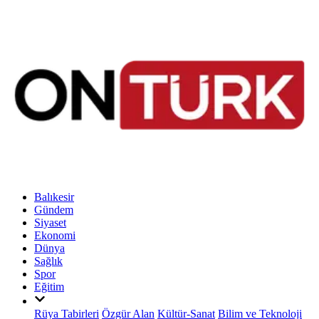
Balıkesir
Gündem
Siyaset
Ekonomi
Dünya
Sağlık
Spor
Eğitim
Rüya Tabirleri
Özgür Alan
Kültür-Sanat
Bilim ve Teknoloji