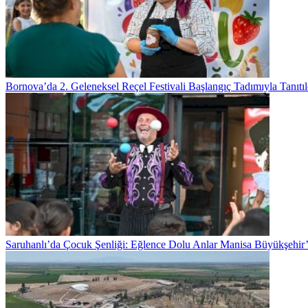
Bornova’da 2. Geleneksel Reçel Festivali Başlangıç Tadımıyla Tanıtıl
Saruhanlı’da Çocuk Şenliği: Eğlence Dolu Anlar Manisa Büyükşehir