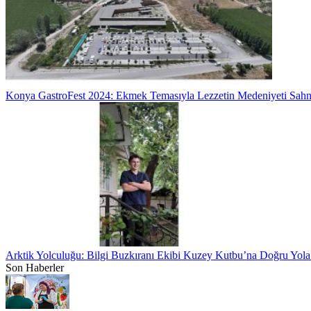
Konya GastroFest 2024: Ekmek Temasıyla Lezzetin Medeniyeti Sah
Arktik Yolculuğu: Bilgi Buzkıranı Ekibi Kuzey Kutbu’na Doğru Yola
Son Haberler