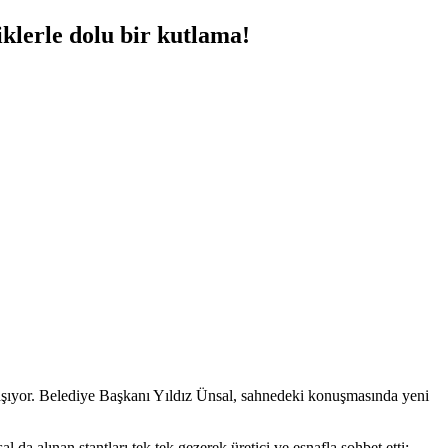
iklerle dolu bir kutlama!
taşıyor. Belediye Başkanı Yıldız Ünsal, sahnedeki konuşmasında yeni
l da alınan stantları tek tek gezerek üretici ve esnafla sohbet etti;