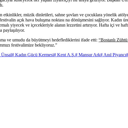
ı.
 etkinlikler, müzik dinletileri, sahne şovları ve çocuklara yönelik atölye
festivalin açık hava buluşma noktası na dönüşmesini sağlıyor. Kadın üre
emalı yiyecek ve içecekleriyle alanın lezzetini artırıyor. Hafta içi ve ha
 paylaşılıyor.
ma ve umudu da büyütmeyi hedeflediklerini ifade etti:
“Bostanlı Zühtü
ımızı festivalimize bekliyoruz.”
z Ünsal
# Kadın Gücü Kermesi
# Kent A.Ş.
# Mansur Ark
# Anıl Piyancı
#