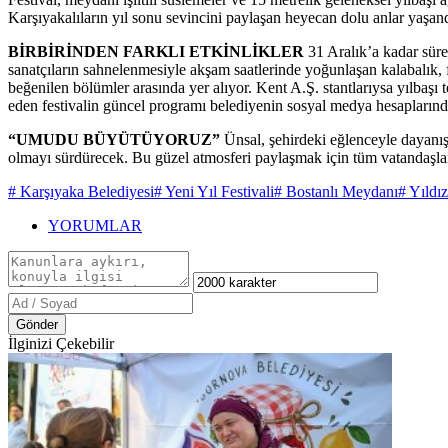
Karşıyakalıların yıl sonu sevincini paylaşan heyecan dolu anlar yaşand
BİRBİRİNDEN FARKLI ETKİNLİKLER
31 Aralık’a kadar süren
sanatçıların sahnelenmesiyle akşam saatlerinde yoğunlaşan kalabalık, 
beğenilen bölümler arasında yer alıyor. Kent A.Ş. stantlarıysa yılbaşı t
eden festivalin güncel programı belediyenin sosyal medya hesaplarında
“UMUDU BÜYÜTÜYORUZ”
Ünsal, şehirdeki eğlenceyle dayanış
olmayı sürdürecek. Bu güzel atmosferi paylaşmak için tüm vatandaşlar
# Karşıyaka Belediyesi
# Yeni Yıl Festivali
# Bostanlı Meydanı
# Yıldı
YORUMLAR
Gönder
İlginizi Çekebilir