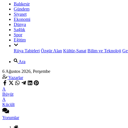
Balıkesir
Gündem
Siyaset
Ekonomi
Dünya
Sağlık
Spor
Eğitim
Rüya Tabirleri
Özgür Alan
Kültür-Sanat
Bilim ve Teknoloji
Ge
Ara
6 Ağustos 2026, Perşembe
Yazarlar
A
Büyüt
A
Küçült
Yorumlar