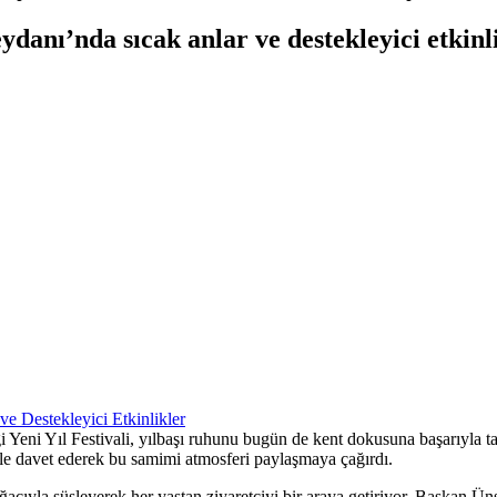
danı’nda sıcak anlar ve destekleyici etkinl
 Yeni Yıl Festivali, yılbaşı ruhunu bugün de kent dokusuna başarıyla 
vale davet ederek bu samimi atmosferi paylaşmaya çağırdı.
ğacıyla süsleyerek her yaştan ziyaretçiyi bir araya getiriyor. Başkan Ünsa