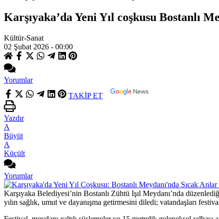
Karşıyaka’da Yeni Yıl coşkusu Bostanlı Mey
Kültür-Sanat
02 Şubat 2026 - 00:00
Yorumlar
TAKİP ET
Yazdır
A
Büyüt
A
Küçült
Yorumlar
Karşıyaka Belediyesi’nin Bostanlı Zühtü Işıl Meydanı’nda düzenlediği
yılın sağlık, umut ve dayanışma getirmesini diledi; vatandaşları festi
Festival, meydanı ışıltılı süslemeler ve 15 metrelik geleneksel yılbaşı a