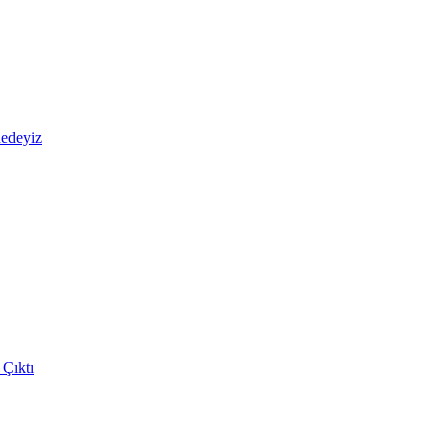
nedeyiz
 Çıktı