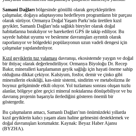
Samani Dağları
bölgesinde gönüllü olarak gerçekleştirilen
çalışmalar, doğaya adaptasyonu hedefleyen programların bir parçası
olarak sürüyor. Ormanya Doğal Yaşam Parkı’nda üretilen kızıl
geyikler, Samanlı Dağları’nda sağlıklı bireyler olarak doğal
habitatlarına bırakılıyor ve hareketleri GPS ile takip ediliyor. Bu
sayede habitat uyumu ve beslenme davranışları ayrıntılı olarak
raporlanıyor ve bölgedeki popülasyonun uzun vadeli dengesi için
çalışmalar yapılandırılıyor.
Kızıl geyiklerin tuz yalaması
davranışı, ekosistemde yaygın ve doğal
bir ihtiyaç olarak değerlendiriliyor. Ormanya Biyoloğu Dr. Recep
Bakır, mineralleri karşılamanın geyik sağlığı için hayati öneme sahip
olduğuna dikkat çekiyor. Kalsiyum, fosfor, demir ve çinko gibi
minerallerin eksikliği, kas-sinir sistemi, sindirim ve metabolizma ile
boynuz gelişiminde etkili oluyor. Yol tuzlaması sonrası oluşan tuzlu
alanlar, bölgeye göre geçici mineral noktalarına dönüşebiliyor ve bu
davranış projenin başarıyla ilerlediğini gösteren önemli bir
göstergedir.
Bu çalışmaların amacı, Samanlı Dağları’nın önümüzdeki yıllarda
kızıl geyiklerin kalıcı yaşam alanı haline gelmesini desteklemek ve
doğal davranışları korumaktır. Kaynak: Beyaz Haber Ajansı
(BYZHA).