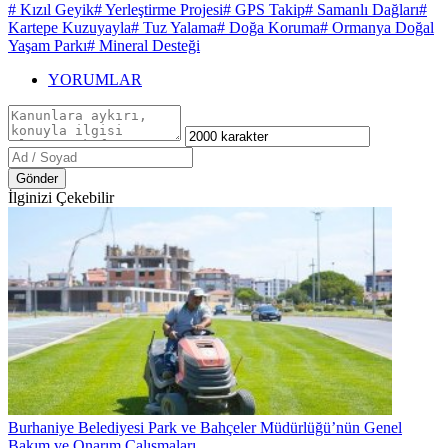
# Kızıl Geyik
# Yerleştirme Projesi
# GPS Takip
# Samanlı Dağları
#
Kartepe Kuzuyayla
# Tuz Yalama
# Doğa Koruma
# Ormanya Doğal
Yaşam Parkı
# Mineral Desteği
YORUMLAR
Gönder
İlginizi Çekebilir
Burhaniye Belediyesi Park ve Bahçeler Müdürlüğü’nün Genel
Bakım ve Onarım Çalışmaları