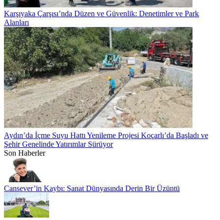
Karşıyaka Çarşısı’nda Düzen ve Güvenlik: Denetimler ve Park
Alanları
Aydın’da İçme Suyu Hattı Yenileme Projesi Koçarlı’da Başladı ve
Şehir Genelinde Yatırımlar Sürüyor
Son Haberler
Cansever’in Kaybı: Sanat Dünyasında Derin Bir Üzüntü