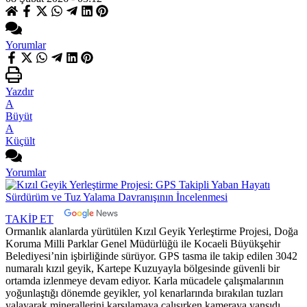
Yorumlar
Yazdır
A
Büyüt
A
Küçült
Yorumlar
TAKİP ET
Ormanlık alanlarda yürütülen Kızıl Geyik Yerleştirme Projesi, Doğa
Koruma Milli Parklar Genel Müdürlüğü ile Kocaeli Büyükşehir
Belediyesi’nin işbirliğinde sürüyor. GPS tasma ile takip edilen 3042
numaralı kızıl geyik, Kartepe Kuzuyayla bölgesinde güvenli bir
ortamda izlenmeye devam ediyor. Karla mücadele çalışmalarının
yoğunlaştığı dönemde geyikler, yol kenarlarında bırakılan tuzları
yalayarak minerallerini karşılamaya çalışırken kameraya yansıdı.