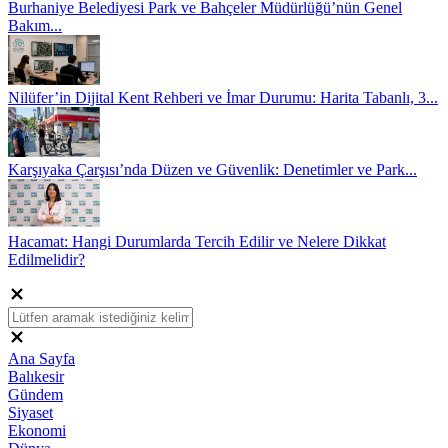
Burhaniye Belediyesi Park ve Bahçeler Müdürlüğü’nün Genel
Bakım...
Nilüfer’in Dijital Kent Rehberi ve İmar Durumu: Harita Tabanlı, 3...
Karşıyaka Çarşısı’nda Düzen ve Güvenlik: Denetimler ve Park...
Hacamat: Hangi Durumlarda Tercih Edilir ve Nelere Dikkat
Edilmelidir?
Ana Sayfa
Balıkesir
Gündem
Siyaset
Ekonomi