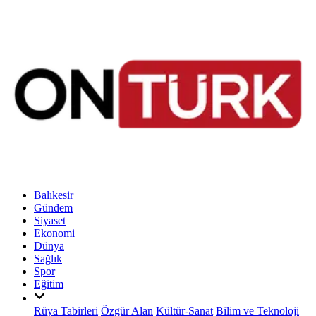
Balıkesir
Gündem
Siyaset
Ekonomi
Dünya
Sağlık
Spor
Eğitim
Rüya Tabirleri
Özgür Alan
Kültür-Sanat
Bilim ve Teknoloji