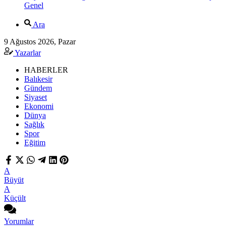
Genel
Ara
9 Ağustos 2026, Pazar
Yazarlar
HABERLER
Balıkesir
Gündem
Siyaset
Ekonomi
Dünya
Sağlık
Spor
Eğitim
A
Büyüt
A
Küçült
Yorumlar