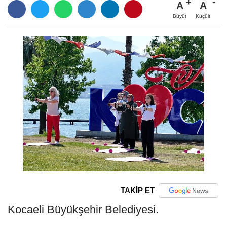
A
A
Büyüt
Küçült
TAKİP ET
Kocaeli Büyükşehir Belediyesi.