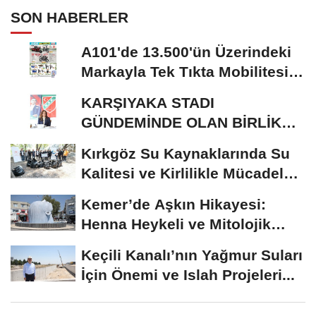
SON HABERLER
A101'de 13.500'ün Üzerindeki
Markayla Tek Tıkta Mobilitesi
ve Ev Yaşamı
KARŞIYAKA STADI
GÜNDEMİNDE OLAN BİRLİK
RİSALE: MALİYET İRASINI...
Kırkgöz Su Kaynaklarında Su
Kalitesi ve Kirlilikle Mücadele:
Bilimsel...
Kemer’de Aşkın Hikayesi:
Henna Heykeli ve Mitolojik
Zenginlikler
Keçili Kanalı’nın Yağmur Suları
İçin Önemi ve Islah Projeleri...