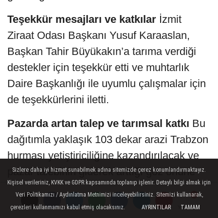
Teşekkür mesajları ve katkılar
İzmit
Ziraat Odası Başkanı Yusuf Karaaslan,
Başkan Tahir Büyükakın’a tarıma verdiği
destekler için teşekkür etti ve muhtarlık
Daire Başkanlığı ile uyumlu çalışmalar için
de teşekkürlerini iletti.
Pazarda artan talep ve tarımsal katkı
Bu
dağıtımla yaklaşık 103 dekar arazi Trabzon
hurması yetiştiriciliğine kazandırılacak ve
pazar talebinin giderek arttığı göz önüne
Sizlere daha iyi hizmet sunabilmek adına sitemizde çerez konumlandırmaktayız.
Kişisel verileriniz, KVKK ve GDPR kapsamında toplanıp işlenir. Detaylı bilgi almak için
alındığında yüksek ekonomik getirisi olan
Veri Politikamızı / Aydınlatma Metnimizi inceleyebilirsiniz. Sitemizi kullanarak,
bu fidanlar, Kocaeli tarımına önemli bir
çerezleri kullanmamızı kabul etmiş olacaksınız.
AYRINTILAR
TAMAM
Yorumlar
Yorumlar
Yorumlar