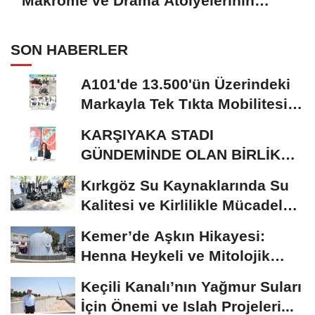
Makrome ve Drama Atölyelerinin
Katılımcılara Katkısı
SON HABERLER
A101'de 13.500'ün Üzerindeki
Markayla Tek Tıkta Mobilitesi
ve Ev Yaşamı
KARŞIYAKA STADI
GÜNDEMİNDE OLAN BİRLİK
RİSALE: MALİYET İRASINI...
Kırkgöz Su Kaynaklarında Su
Kalitesi ve Kirlilikle Mücadele:
Bilimsel...
Kemer’de Aşkın Hikayesi:
Henna Heykeli ve Mitolojik
Zenginlikler
Keçili Kanalı’nın Yağmur Suları
İçin Önemi ve Islah Projeleri...