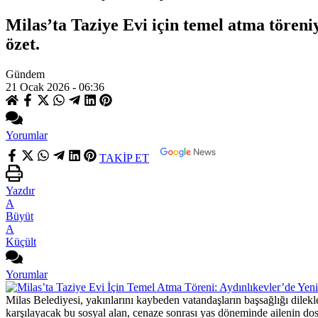
Milas’ta Taziye Evi için temel atma töreniy
özet.
Gündem
21 Ocak 2026 - 06:36
Yorumlar
TAKİP ET
Yazdır
A
Büyüt
A
Küçült
Yorumlar
Milas Belediyesi, yakınlarını kaybeden vatandaşların başsağlığı dilekle
karşılayacak bu sosyal alan, cenaze sonrası yas döneminde ailenin dost