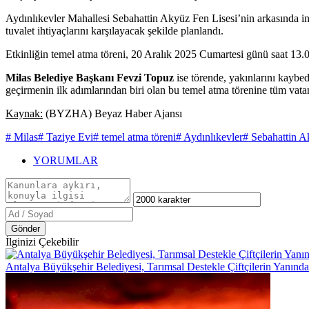
Aydınlıkevler Mahallesi Sebahattin Akyüz Fen Lisesi’nin arkasında inşa 
tuvalet ihtiyaçlarını karşılayacak şekilde planlandı.
Etkinliğin temel atma töreni, 20 Aralık 2025 Cumartesi günü saat 13.0
Milas Belediye Başkanı Fevzi Topuz
ise törende, yakınlarını kaybed
geçirmenin ilk adımlarından biri olan bu temel atma törenine tüm vatan
Kaynak:
(BYZHA) Beyaz Haber Ajansı
# Milas
# Taziye Evi
# temel atma töreni
# Aydınlıkevler
# Sebahattin A
YORUMLAR
Gönder
İlginizi Çekebilir
Antalya Büyükşehir Belediyesi, Tarımsal Destekle Çiftçilerin Yanınd