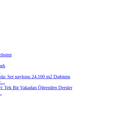
lişimi
ı
...
.