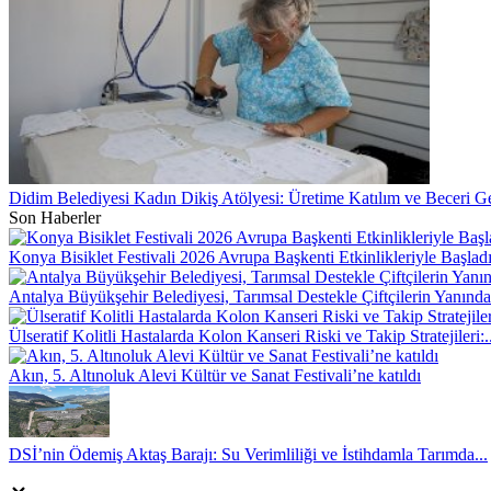
Didim Belediyesi Kadın Dikiş Atölyesi: Üretime Katılım ve Beceri Ge
Son Haberler
Konya Bisiklet Festivali 2026 Avrupa Başkenti Etkinlikleriyle Başlad
Antalya Büyükşehir Belediyesi, Tarımsal Destekle Çiftçilerin Yanında:
Ülseratif Kolitli Hastalarda Kolon Kanseri Riski ve Takip Stratejileri:..
Akın, 5. Altınoluk Alevi Kültür ve Sanat Festivali’ne katıldı
DSİ’nin Ödemiş Aktaş Barajı: Su Verimliliği ve İstihdamla Tarımda...