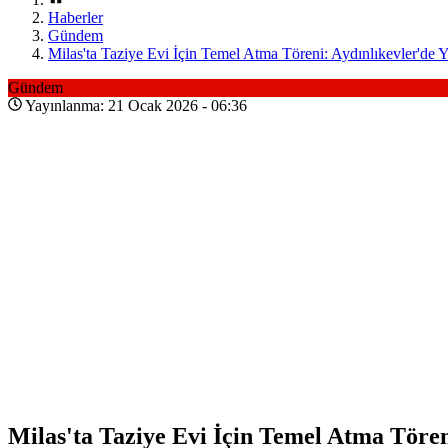
Haberler
Gündem
Milas'ta Taziye Evi İçin Temel Atma Töreni: Aydınlıkevler'de 
Gündem
Yayınlanma: 21 Ocak 2026 - 06:36
Milas'ta Taziye Evi İçin Temel Atma Tören