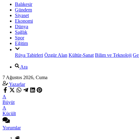
Balıkesir
Gündem
Siyaset
Ekonomi
Dünya
Sağlık
Spor
Eğitim
Rüya Tabirleri
Özgür Alan
Kültür-Sanat
Bilim ve Teknoloji
Ge
Ara
7 Ağustos 2026, Cuma
Yazarlar
A
Büyüt
A
Küçült
Yorumlar