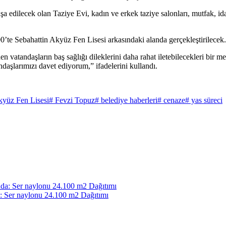
edilecek olan Taziye Evi, kadın ve erkek taziye salonları, mutfak, idari 
0’te Sebahattin Akyüz Fen Lisesi arkasındaki alanda gerçekleştirilecek.
en vatandaşların baş sağlığı dileklerini daha rahat iletebilecekleri bir 
daşlarımızı davet ediyorum,” ifadelerini kullandı.
kyüz Fen Lisesi
# Fevzi Topuz
# belediye haberleri
# cenaze
# yas süreci
a: Ser naylonu 24.100 m2 Dağıtımı