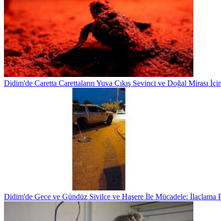
Didim'de Caretta Carettaların Yuva Çıkış Sevinci ve Doğal Mirası İç
Didim'de Gece ve Gündüz Sivilce ve Haşere İle Mücadele: İlaçlama 