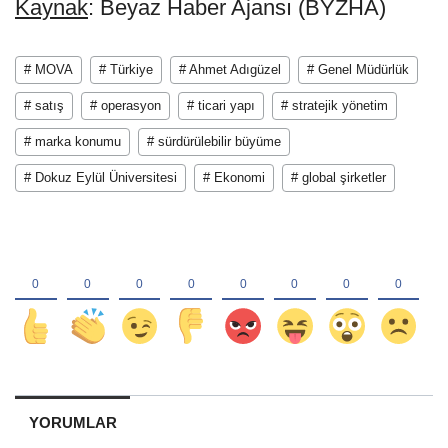
Kaynak
: Beyaz Haber Ajansı (BYZHA)
# MOVA
# Türkiye
# Ahmet Adıgüzel
# Genel Müdürlük
# satış
# operasyon
# ticari yapı
# stratejik yönetim
# marka konumu
# sürdürülebilir büyüme
# Dokuz Eylül Üniversitesi
# Ekonomi
# global şirketler
YORUMLAR