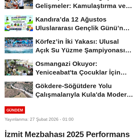
Gelişmeler: Kamulaştırma ve
Altyapı...
Kandıra’da 12 Ağustos
Uluslararası Gençlik Günü’nde
Spor ve...
Körfez’in İki Yakası: Ulusal
Açık Su Yüzme Şampiyonası
Şehrin...
Osmangazi Okuyor:
Yeniceabat'ta Çocuklar İçin
Kitapla Buluşma
Gökdere-Söğütdere Yolu
Çalışmalarıyla Kula'da Modern
Yol Kaplama...
GÜNDEM
Yayınlanma: 27 Şubat 2026 - 01:00
İzmit Mezbahası 2025 Performans