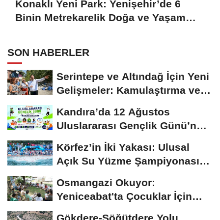
Konaklı Yeni Park: Yenişehir’de 6
Binin Metrekarelik Doğa ve Yaşam
Alanı Açılışa Hazır
SON HABERLER
Serintepe ve Altındağ İçin Yeni
Gelişmeler: Kamulaştırma ve
Altyapı...
Kandıra’da 12 Ağustos
Uluslararası Gençlik Günü’nde
Spor ve...
Körfez’in İki Yakası: Ulusal
Açık Su Yüzme Şampiyonası
Şehrin...
Osmangazi Okuyor:
Yeniceabat'ta Çocuklar İçin
Kitapla Buluşma
Gökdere-Söğütdere Yolu