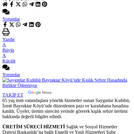
Yorumlar
Yazdır
A
Büyüt
A
Küçült
Yorumlar
TAKİP ET
65 yaş üstü vatandaşlara yönelik hizmetler sunan Saygınlar Kulübü,
İzmit Bayraktar Köyü’nde düzenlenen pazı ve karalahana hasadına
katıldı. Üyeler, üretim sürecini yerinde görerek kışlık sebze üretimi
hakkında değerli bilgiler edindi.
ÜRETİM SÜRECİ HİZMETİ
Sağlık ve Sosyal Hizmetler
Dairesi Başkanlığı’na bağlı Engelli ve Yaşlı Hizmetleri Şube