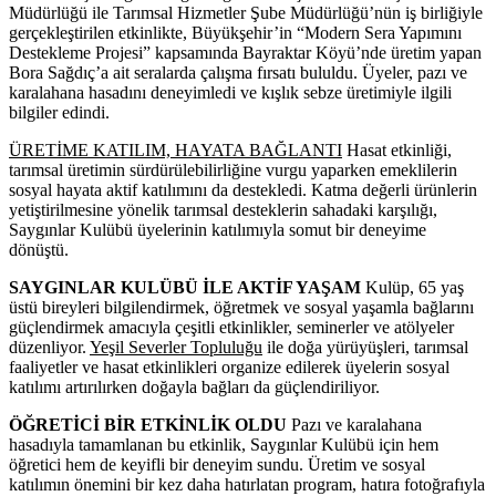
Müdürlüğü ile Tarımsal Hizmetler Şube Müdürlüğü’nün iş birliğiyle
gerçekleştirilen etkinlikte, Büyükşehir’in “Modern Sera Yapımını
Destekleme Projesi” kapsamında Bayraktar Köyü’nde üretim yapan
Bora Sağdıç’a ait seralarda çalışma fırsatı bululdu. Üyeler, pazı ve
karalahana hasadını deneyimledi ve kışlık sebze üretimiyle ilgili
bilgiler edindi.
ÜRETİME KATILIM, HAYATA BAĞLANTI
Hasat etkinliği,
tarımsal üretimin sürdürülebilirliğine vurgu yaparken emeklilerin
sosyal hayata aktif katılımını da destekledi. Katma değerli ürünlerin
yetiştirilmesine yönelik tarımsal desteklerin sahadaki karşılığı,
Saygınlar Kulübü üyelerinin katılımıyla somut bir deneyime
dönüştü.
SAYGINLAR KULÜBÜ İLE AKTİF YAŞAM
Kulüp, 65 yaş
üstü bireyleri bilgilendirmek, öğretmek ve sosyal yaşamla bağlarını
güçlendirmek amacıyla çeşitli etkinlikler, seminerler ve atölyeler
düzenliyor.
Yeşil Severler Topluluğu
ile doğa yürüyüşleri, tarımsal
faaliyetler ve hasat etkinlikleri organize edilerek üyelerin sosyal
katılımı artırılırken doğayla bağları da güçlendiriliyor.
ÖĞRETİCİ BİR ETKİNLİK OLDU
Pazı ve karalahana
hasadıyla tamamlanan bu etkinlik, Saygınlar Kulübü için hem
öğretici hem de keyifli bir deneyim sundu. Üretim ve sosyal
katılımın önemini bir kez daha hatırlatan program, hatıra fotoğrafıyla