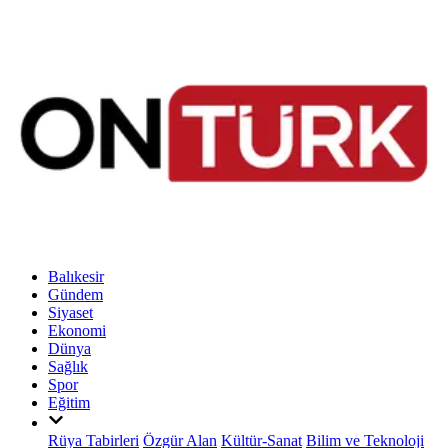
Balıkesir
Gündem
Siyaset
Ekonomi
Dünya
Sağlık
Spor
Eğitim
Rüya Tabirleri
Özgür Alan
Kültür-Sanat
Bilim ve Teknoloji