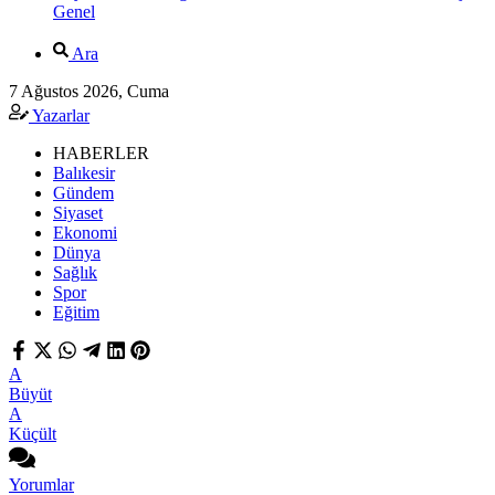
Genel
Ara
7 Ağustos 2026, Cuma
Yazarlar
HABERLER
Balıkesir
Gündem
Siyaset
Ekonomi
Dünya
Sağlık
Spor
Eğitim
A
Büyüt
A
Küçült
Yorumlar