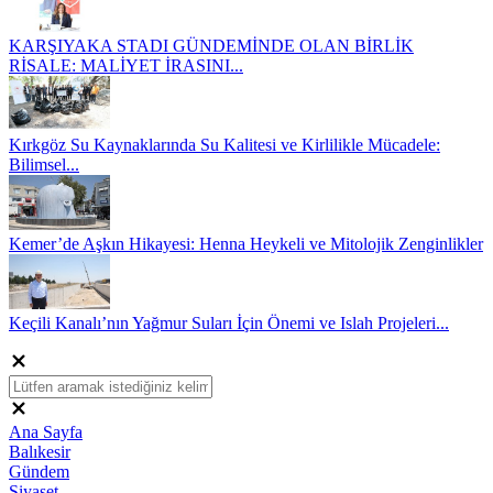
KARŞIYAKA STADI GÜNDEMİNDE OLAN BİRLİK
RİSALE: MALİYET İRASINI...
Kırkgöz Su Kaynaklarında Su Kalitesi ve Kirlilikle Mücadele:
Bilimsel...
Kemer’de Aşkın Hikayesi: Henna Heykeli ve Mitolojik Zenginlikler
Keçili Kanalı’nın Yağmur Suları İçin Önemi ve Islah Projeleri...
Ana Sayfa
Balıkesir
Gündem
Siyaset