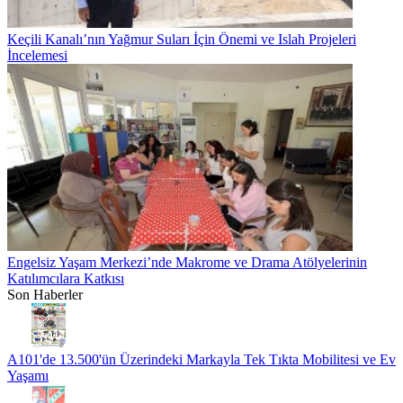
Keçili Kanalı’nın Yağmur Suları İçin Önemi ve Islah Projeleri
İncelemesi
Engelsiz Yaşam Merkezi’nde Makrome ve Drama Atölyelerinin
Katılımcılara Katkısı
Son Haberler
A101'de 13.500'ün Üzerindeki Markayla Tek Tıkta Mobilitesi ve Ev
Yaşamı