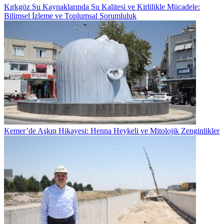
Kırkgöz Su Kaynaklarında Su Kalitesi ve Kirlilikle Mücadele:
Bilimsel İzleme ve Toplumsal Sorumluluk
Kemer’de Aşkın Hikayesi: Henna Heykeli ve Mitolojik Zenginlikler