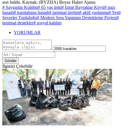
son buldu. Kaynak: (BYZHA) Beyaz Haber Ajansı
# Saygınlar Kulübü
# 65 yaş üstü
# İzmit Bayraktar Köyü
# pazı
hasadı
# karalahana hasadı
# tarımsal üretim
# aktif yaşlanma
# Yeşil
Severler Topluluğu
# Modern Sera Yapımını Destekleme Projesi
#
tarımsal destekler
# sosyal katılım
YORUMLAR
Gönder
İlginizi Çekebilir