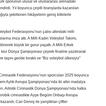
 Türk sporunun ulusal ve uluslararası arenadaki
ndirdi. Yıl boyunca çeşitli branşlarda kazanılan
ğıyla şekillenen hikâyelerin geniş kitlelerle
leybol Federasyonu’nun çatısı altındaki milli
slarına imza attı. A Milli Kadın Voleybol Takımı,
nerek büyük bir gurur yaşattı. A Milli Erkek
ilk kez Dünya Şampiyonası çeyrek finaline yazdırarak
 taşını geride bıraktı ve “Biz voleybol ülkesiyiz”
Cimnastik Federasyonu’nun sporcuları 2025 boyunca
 Âdem Aylık Avrupa Şampiyonası’nda iki altın madalya
en, Artistik Cimnastik Dünya Şampiyonası’nda halka
i. Aerobik cimnastikte Ayşe Begüm Onbaşı Avrupa
azandı; Can Derviş ile yarıştıkları çiftler