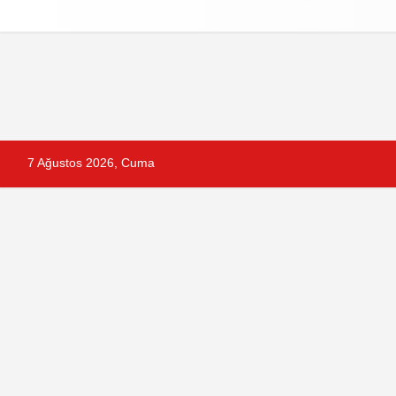
Reklam
Künye
İletişim
Gizlilik Po
7 Ağustos 2026, Cuma