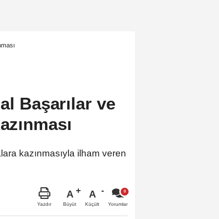
ınması
al Başarılar ve
Kazınması
ızalara kazınmasıyla ilham veren
A
A
Büyüt
Küçült
Yazdır
Yorumlar