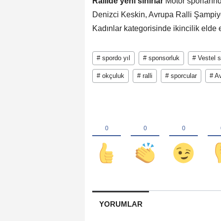
Rallide yeni sınırlar
Motor sporlarında
Denizci Keskin, Avrupa Ralli Şampiyon
Kadınlar kategorisinde ikincilik elde 
# spordo yıl
# sponsorluk
# Vestel 
# okçuluk
# ralli
# sporcular
# A
YORUMLAR