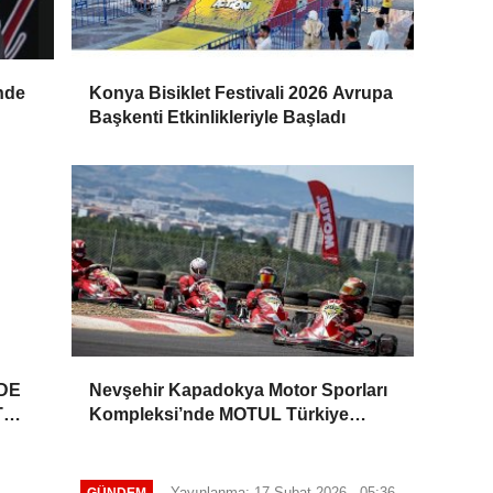
nde
Konya Bisiklet Festivali 2026 Avrupa
Başkenti Etkinlikleriyle Başladı
DE
Nevşehir Kapadokya Motor Sporları
T
Kompleksi’nde MOTUL Türkiye
Karting Şampiyonası 4. Ayak
Heyecanı
Yayınlanma: 17 Şubat 2026 - 05:36
GÜNDEM