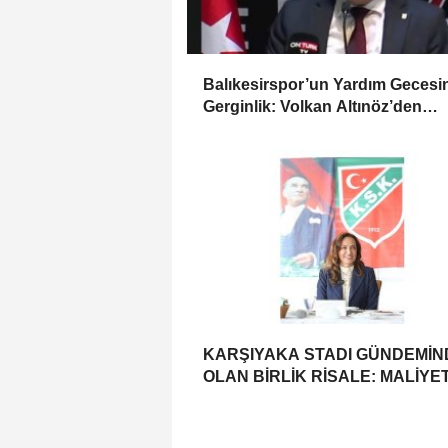
Balıkesirspor’un Yardım Gecesi
Gerginlik: Volkan Altınöz’den
Açıklama
KARŞIYAKA STADI GÜNDEMİN
OLAN BİRLİK RİSALE: MALİYE
İRASINI GÜÇLENDİRME VE
GELECEK TEŞVİKLERİ