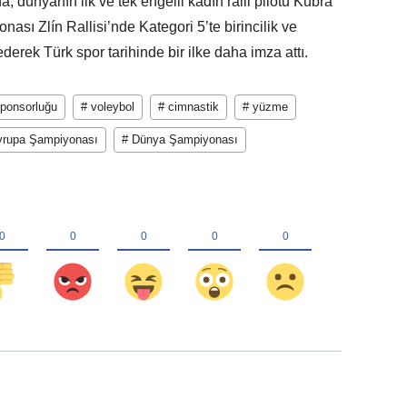
, dünyanın ilk ve tek engelli kadın ralli pilotu Kübra
ası Zlín Rallisi’nde Kategori 5’te birincilik ve
ederek Türk spor tarihinde bir ilke daha imza attı.
sponsorluğu
# voleybol
# cimnastik
# yüzme
vrupa Şampiyonası
# Dünya Şampiyonası