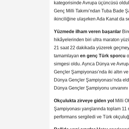
kategorisinde Avrupa üçüncüsü oldula
Genç Milli Takımı’ndan Tuba Bade Şa
ikinciliğine ulaşırken Ada Kanat da se
Yüzmede ilham veren başarılar
Bire
hikâyelerinden biri ultra maraton yü
21 saat 22 dakikada yüzerek geçmey
tamamlayan
en genç Türk sporcu
o
simgesi oldu. Ayrıca Dünya ve Avru
Gençler Şampiyonası’nda iki altın ve 
Dünya Gençler Şampiyonası’nda elde e
Dünya Gençler Şampiyonu unvanını 
Okçulukta zirveye giden yol
Milli 
Şampiyonası yarışlarında toplam 11 m
performans sergiledi ve Türk okçuluğ