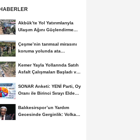
 HABERLER
Akbük’te Yol Yatırımlarıyla
Ulaşım Ağını Güçlendirme
Hareketi
Çeşme’nin tarımsal mirasını
koruma yolunda ata
tohumları ve aromatik...
Kemer Yayla Yollarında Satıh
Asfalt Çalışmaları Başladı ve
İzleyen...
SONAR Anketi: YENİ Parti, Oy
Oranı ile Birinci Sırayı Elde
Etti
Balıkesirspor’un Yardım
Gecesinde Gerginlik: Volkan
Altınöz’den...