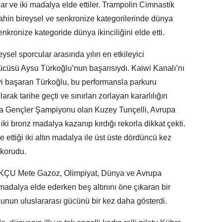
r ve iki madalya elde ettiler. Trampolin Cimnastik
hin bireysel ve senkronize kategorilerinde dünya
nkronize kategoride dünya ikinciliğini elde etti.
ysel sporcular arasında yılın en etkileyici
zücüsü Aysu Türkoğlu’nun başarısıydı. Kaiwi Kanalı’nı
i başaran Türkoğlu, bu performansla parkuru
larak tarihe geçti ve sınırları zorlayan kararlılığın
pa Gençler Şampiyonu olan Kuzey Tunçelli, Avrupa
iki bronz madalya kazanıp kırdığı rekorla dikkat çekti.
ttiği iki altın madalya ile üst üste dördüncü kez
korudu.
OKÇU Mete Gazoz, Olimpiyat, Dünya ve Avrupa
adalya elde ederken beş altınını öne çıkaran bir
unun uluslararası gücünü bir kez daha gösterdi.