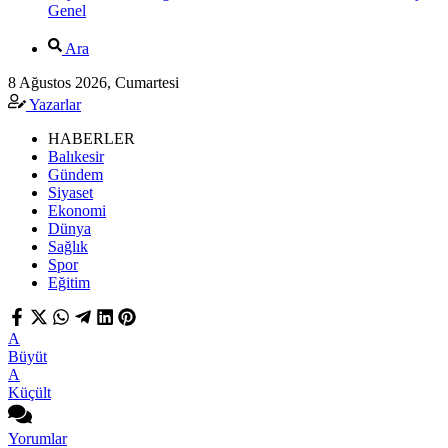
Genel
Ara
8 Ağustos 2026, Cumartesi
Yazarlar
HABERLER
Balıkesir
Gündem
Siyaset
Ekonomi
Dünya
Sağlık
Spor
Eğitim
A
Büyüt
A
Küçült
Yorumlar