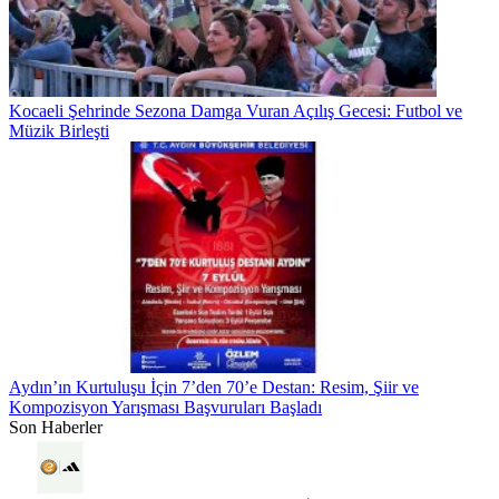
Kocaeli Şehrinde Sezona Damga Vuran Açılış Gecesi: Futbol ve
Müzik Birleşti
Aydın’ın Kurtuluşu İçin 7’den 70’e Destan: Resim, Şiir ve
Kompozisyon Yarışması Başvuruları Başladı
Son Haberler