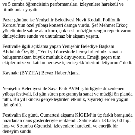
ve 5 zumba öğrencisinin performansları, izleyenlere hareketli ve
ritmik anlar yaşattı.
Pazar gününe ise Yenişehir Belediyesi Nevit Kodallı Polifonik
Korosu’nun özel yılbaşı konseri damga vurdu. Şef Mehmet Erkoç
yönetiminde sahne alan koro, çok sesli müziğin zengin repertuvarını
dinleyicilere sundu ve unutulmaz bir akşam yaşattı.
Festivalle ilgili açıklama yapan Yenişehir Belediye Başkanı
Abdullah Özyiğit, “Yeni yıl öncesinde hemşehrilerimizi sanatla
buluşturmaktan büyük mutluluk duyuyoruz. Emeği geçen tüm
ekiplerimize ve katılan herkese içten teşekkürlerimi iletiyorum” dedi.
Kaynak: (BYZHA) Beyaz Haber Ajansı
Yenişehir Belediyesi ile Saya Park AVM iş birliğiyle düzenlenen
yılbaşı festivali, iki gün süren programıyla sanat ve müziği ön planda
tuttu. Bu yıl ikincisi gerçekleştirilen etkinlik, ziyaretçilerden yoğun
ilgi gördü.
Festivalin ilk günü, Cumartesi akşamı KİGEM’in üç farklı branşında
hazırlanan dans gösterileriyle renklendi. Sahne alan 18 bale, 60 hip-
hop ve 5 zumba öğrencisi, izleyenlere hareketli ve enerjik bir
deneyim sundu.