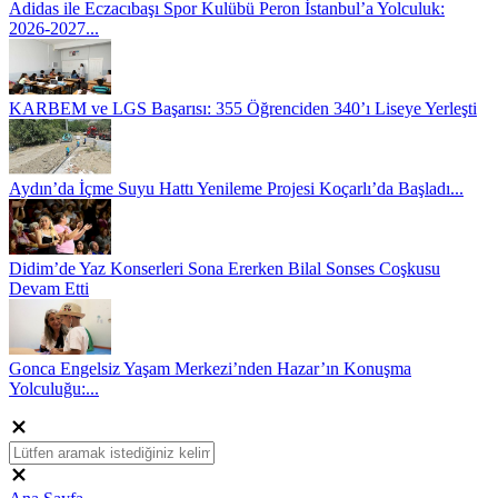
Adidas ile Eczacıbaşı Spor Kulübü Peron İstanbul’a Yolculuk:
2026-2027...
KARBEM ve LGS Başarısı: 355 Öğrenciden 340’ı Liseye Yerleşti
Aydın’da İçme Suyu Hattı Yenileme Projesi Koçarlı’da Başladı...
Didim’de Yaz Konserleri Sona Ererken Bilal Sonses Coşkusu
Devam Etti
Gonca Engelsiz Yaşam Merkezi’nden Hazar’ın Konuşma
Yolculuğu:...