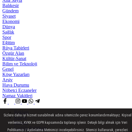
Ana Sayfa
Balıkesir
Gündem
Siyaset
Ekonomi
Dünya
Sağlık
Spor
Eğitim
Rüya Tabirleri
Özgür Alan
Kültür-Sanat
Bilim ve Teknoloji
Genel
Köşe Yazarları
Arşiv
Hava Durumu
Nöbetci Eczaneler
Namaz Vakitleri
Reklam
Sizlere daha iyi hizmet sunabilmek adına sitemizde çerez konumlandırmaktayız. Kişisel
Künye
İletişim
verileriniz, KVKK ve GDPR kapsamında toplanıp işlenir. Detaylı bilgi almak için Veri
Gizlilik Politikasi
Politikamızı / Aydınlatma Metnimizi inceleyebilirsiniz. Sitemizi kullanarak, çerezleri