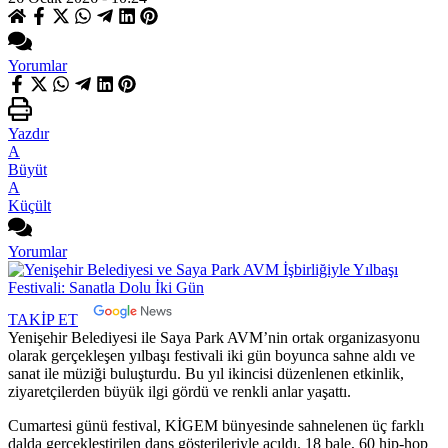
Yorumlar
Yazdır
A
Büyüt
A
Küçült
Yorumlar
TAKİP ET
Yenişehir Belediyesi ile Saya Park AVM’nin ortak organizasyonu
olarak gerçekleşen yılbaşı festivali iki gün boyunca sahne aldı ve
sanat ile müziği buluşturdu. Bu yıl ikincisi düzenlenen etkinlik,
ziyaretçilerden büyük ilgi gördü ve renkli anlar yaşattı.
Cumartesi günü festival, KİGEM bünyesinde sahnelenen üç farklı
dalda gerçekleştirilen dans gösterileriyle açıldı. 18 bale, 60 hip-hop