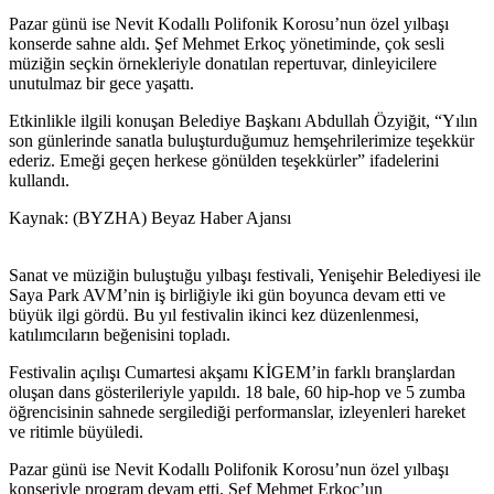
Pazar günü ise Nevit Kodallı Polifonik Korosu’nun özel yılbaşı
konserde sahne aldı. Şef Mehmet Erkoç yönetiminde, çok sesli
müziğin seçkin örnekleriyle donatılan repertuvar, dinleyicilere
unutulmaz bir gece yaşattı.
Etkinlikle ilgili konuşan Belediye Başkanı Abdullah Özyiğit, “Yılın
son günlerinde sanatla buluşturduğumuz hemşehrilerimize teşekkür
ederiz. Emeği geçen herkese gönülden teşekkürler” ifadelerini
kullandı.
Kaynak: (BYZHA) Beyaz Haber Ajansı
Sanat ve müziğin buluştuğu yılbaşı festivali, Yenişehir Belediyesi ile
Saya Park AVM’nin iş birliğiyle iki gün boyunca devam etti ve
büyük ilgi gördü. Bu yıl festivalin ikinci kez düzenlenmesi,
katılımcıların beğenisini topladı.
Festivalin açılışı Cumartesi akşamı KİGEM’in farklı branşlardan
oluşan dans gösterileriyle yapıldı. 18 bale, 60 hip-hop ve 5 zumba
öğrencisinin sahnede sergilediği performanslar, izleyenleri hareket
ve ritimle büyüledi.
Pazar günü ise Nevit Kodallı Polifonik Korosu’nun özel yılbaşı
konseriyle program devam etti. Şef Mehmet Erkoç’un