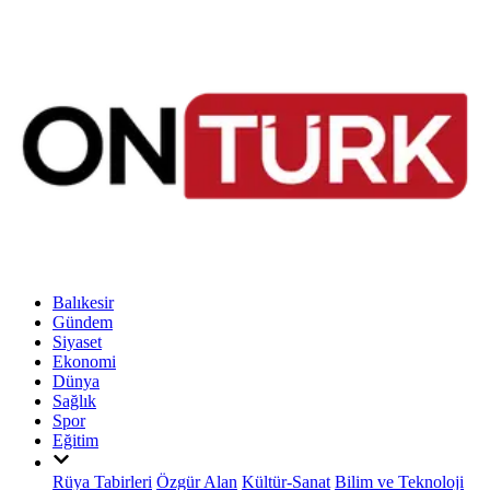
Balıkesir
Gündem
Siyaset
Ekonomi
Dünya
Sağlık
Spor
Eğitim
Rüya Tabirleri
Özgür Alan
Kültür-Sanat
Bilim ve Teknoloji