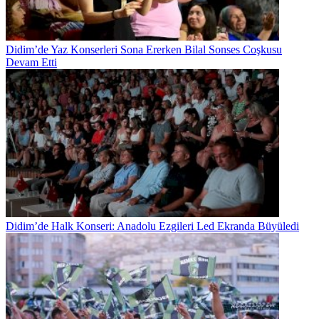
Didim’de Yaz Konserleri Sona Ererken Bilal Sonses Coşkusu
Devam Etti
Didim’de Halk Konseri: Anadolu Ezgileri Led Ekranda Büyüledi