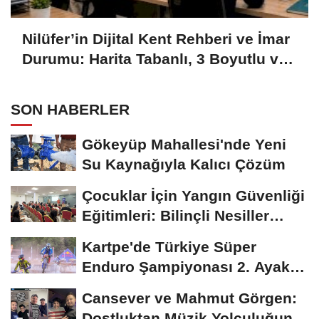
Nilüfer’in Dijital Kent Rehberi ve İmar
Durumu: Harita Tabanlı, 3 Boyutlu ve
Anlaşılır Bilgilendirme
SON HABERLER
Gökeyüp Mahallesi'nde Yeni
Su Kaynağıyla Kalıcı Çözüm
Çocuklar İçin Yangın Güvenliği
Eğitimleri: Bilinçli Nesiller
İçin...
Kartpe'de Türkiye Süper
Enduro Şampiyonası 2. Ayak
Başladı: Büyükşehir...
Cansever ve Mahmut Görgen:
Dostluktan Müzik Yolculuğuna