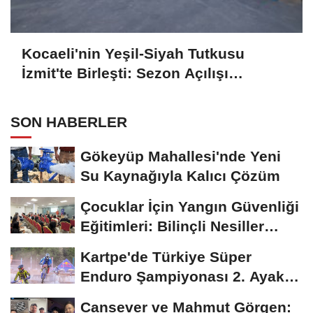
Kocaeli'nin Yeşil-Siyah Tutkusu
İzmit'te Birleşti: Sezon Açılışı
Coşkusu
SON HABERLER
Gökeyüp Mahallesi'nde Yeni
Su Kaynağıyla Kalıcı Çözüm
Çocuklar İçin Yangın Güvenliği
Eğitimleri: Bilinçli Nesiller
İçin...
Kartpe'de Türkiye Süper
Enduro Şampiyonası 2. Ayak
Başladı: Büyükşehir...
Cansever ve Mahmut Görgen: