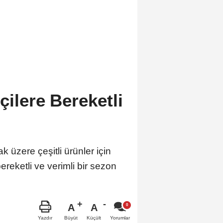
çilere Bereketli
 üzere çeşitli ürünler için
 bereketli ve verimli bir sezon
A
A
Büyüt
Küçült
Yazdır
Yorumlar