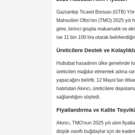
Gaziantep Ticaret Borsası (GTB) Yö
Mahsulleri Ofisi'nin (TMO) 2025 yılı hu
göre, birinci grupta makarnalık ve ek
ise 11 bin 100 lira olarak belirlendiğ
Üreticilere Destek ve Kolaylıkl
Hububat hasadının ülke genelinde lo
üreticileri mağdur etmemek adına ran
yapacağını belirtti. 12 Mayıs’tan itib
hatırlatan Akıncı, üreticilere depola
sağlandığını söyledi.
Fiyatlandırma ve Kalite Teşviki
Akıncı, TMO'nun 2025 yılı alım fiyatl
düşük vasıflı buğdaylar için de kademe