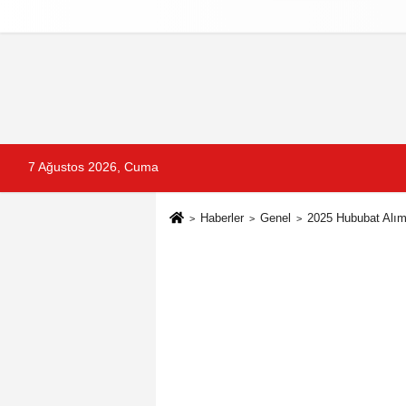
Reklam
Künye
İletişim
Gizlilik Po
7 Ağustos 2026, Cuma
Haberler
Genel
2025 Hububat Alım F