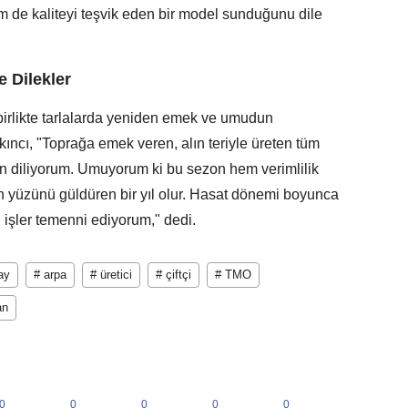
m de kaliteyi teşvik eden bir model sunduğunu dile
e Dilekler
irlikte tarlalarda yeniden emek ve umudun
kıncı, "Toprağa emek veren, alın teriyle üreten tüm
ezon diliyorum. Umuyorum ki bu sezon hem verimlilik
n yüzünü güldüren bir yıl olur. Hasat dönemi boyunca
lı işler temenni ediyorum," dedi.
ay
# arpa
# üretici
# çiftçi
# TMO
an