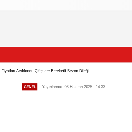
litikasi
Şartlar ve Koşullar
iyatları Açıklandı: Çiftçilere Bereketli Sezon Dileği
Yayınlanma: 03 Haziran 2025 - 14:33
GENEL