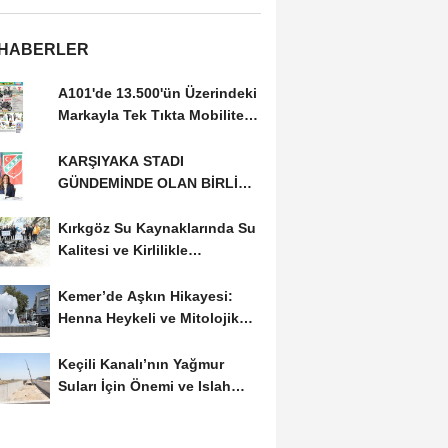
 HABERLER
A101'de 13.500'ün Üzerindeki
Markayla Tek Tıkta Mobilitesi
ve Ev Yaşamı
KARŞIYAKA STADI
GÜNDEMİNDE OLAN BİRLİK
RİSALE: MALİYET İRASINI...
Kırkgöz Su Kaynaklarında Su
Kalitesi ve Kirlilikle
Mücadele: Bilimsel...
Kemer’de Aşkın Hikayesi:
Henna Heykeli ve Mitolojik
Zenginlikler
Keçili Kanalı’nın Yağmur
Suları İçin Önemi ve Islah
Projeleri...