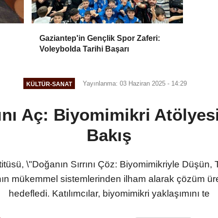
Gaziantep'in Gençlik Spor Zaferi:
Voleybolda Tarihi Başarı
Yayınlanma: 03 Haziran 2025 - 14:29
KÜLTÜR-SANAT
ını Aç: Biyomimikri Atölyes
Bakış
ü, \"Doğanın Sırrını Çöz: Biyomimikriyle Düşün, Tasa
nın mükemmel sistemlerinden ilham alarak çözüm üretm
hedefledi. Katılımcılar, biyomimikri yaklaşımını te