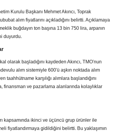
netim Kurulu Başkanı Mehmet Akıncı, Toprak
bubat alım fiyatlarını açıkladığını belirtti. Açıklamaya
meklik buğdayın ton başına 13 bin 750 lira, arpanın
ini duyurdu.
ar
kal olarak başladığını kaydeden Akıncı, TMO'nun
devulu alım sistemiyle 600'ü aşkın noktada alım
aren taahhütname karşılığı alımlara başlandığını
ma, finansman ve pazarlama alanlarında kolaylıklar
arı kapsamında ikinci ve üçüncü grup ürünler ile
li fiyatlandırmaya gidildiğini belirtti. Bu yaklaşımın