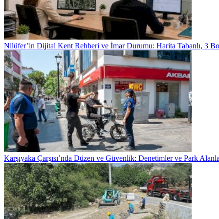
Nilüfer’in Dijital Kent Rehberi ve İmar Durumu: Harita Tabanlı, 3 Bo
Karşıyaka Çarşısı’nda Düzen ve Güvenlik: Denetimler ve Park Alanla