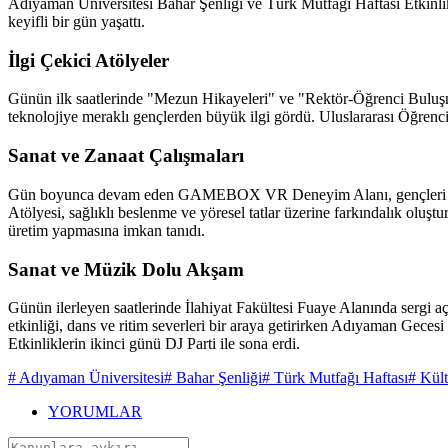
Adıyaman Üniversitesi Bahar Şenliği ve Türk Mutfağı Haftası Etkinlikle
keyifli bir gün yaşattı.
İlgi Çekici Atölyeler
Günün ilk saatlerinde "Mezun Hikayeleri" ve "Rektör-Öğrenci Buluşmal
teknolojiye meraklı gençlerden büyük ilgi gördü. Uluslararası Öğrenci T
Sanat ve Zanaat Çalışmaları
Gün boyunca devam eden GAMEBOX VR Deneyim Alanı, gençleri dijital
Atölyesi, sağlıklı beslenme ve yöresel tatlar üzerine farkındalık oluş
üretim yapmasına imkan tanıdı.
Sanat ve Müzik Dolu Akşam
Günün ilerleyen saatlerinde İlahiyat Fakültesi Fuaye Alanında sergi a
etkinliği, dans ve ritim severleri bir araya getirirken Adıyaman Gecesi
Etkinliklerin ikinci günü DJ Parti ile sona erdi.
# Adıyaman Üniversitesi
# Bahar Şenliği
# Türk Mutfağı Haftası
# Kült
YORUMLAR