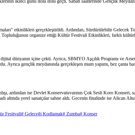
rinin ikinci günü dolu dolu geçti. Sabah saatlerinde Gençlik Meydanında
arı" etkinlikleri gerçekleştirildi. Ardından, Sürdürülebilir Gelecek 
opluluğunun organize ettiği Kültür Festivali Etkinlikleri, farklı kültürl
 dünyanın içine çekti. Ayrıca, SBMYO Aşçılık Programı ve Arsemia Z
turdu. Ayrıca gençlik meydanında gerçekleşen mum yapımı, bez çanta bask
çılışı, ardından ise Devlet Konservatuvarının Çok Sesli Koro Konseri, s
 adı altında yerel sanatçılar sahne aldı. Gecenin finalinde ise Alican Al
ür Festivali
# Geleceği Kodlamak
# Zumba
# Konser