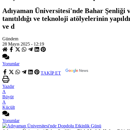
Adıyaman Üniversitesi'nde Bahar Şenliği ve
tanıtıldığı ve teknoloji atölyelerinin yapıl
ve d
Gündem
28 Mayıs 2025 - 12:19
Yorumlar
TAKİP ET
Yazdır
A
Büyüt
A
Küçült
Yorumlar