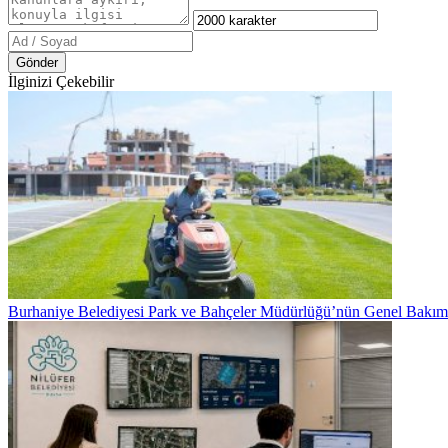
Gönder
İlginizi Çekebilir
Burhaniye Belediyesi Park ve Bahçeler Müdürlüğü’nün Genel Bakım