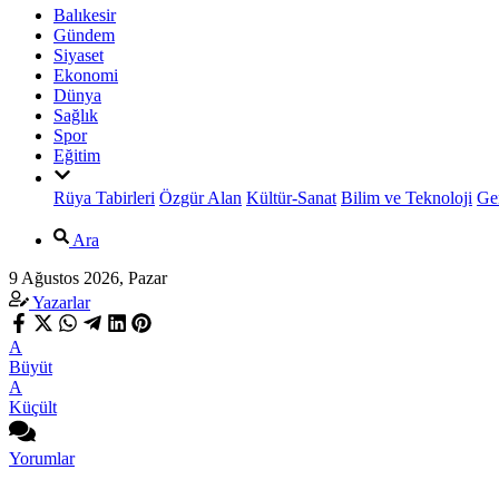
Balıkesir
Gündem
Siyaset
Ekonomi
Dünya
Sağlık
Spor
Eğitim
Rüya Tabirleri
Özgür Alan
Kültür-Sanat
Bilim ve Teknoloji
Ge
Ara
9 Ağustos 2026, Pazar
Yazarlar
A
Büyüt
A
Küçült
Yorumlar