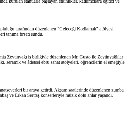
 kurulan stantlarla başlayan etkinlikler, katılımcılara eğitici ve
Topluluğu tarafından düzenlenen "Geleceği Kodlamak" atölyesi,
eri tanıma fırsatı sundu.
eytinyağı iş birliğiyle düzenlenen Mr. Gusto ile Zeytinyağlılar
ı, seramik ve âdetsel ebru sanat atölyeleri, öğrencilerin el emeğiyle
anatseverleri bir araya getirdi. Akşam saatlerinde düzenlenen zumba
tunbaş ve Erkan Serttaş konserleriyle müzik dolu anlar yaşandı.