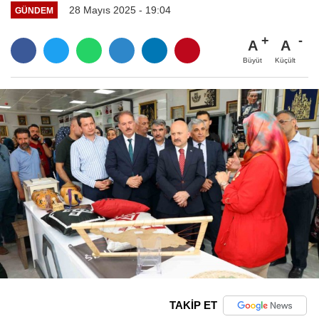
28 Mayıs 2025 - 19:04
GÜNDEM
A
A
Büyüt
Küçült
TAKİP ET