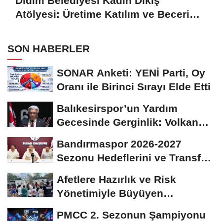
Didim Belediyesi Kadın Dikiş
Atölyesi: Üretime Katılım ve Beceri
Gelişimi
SON HABERLER
SONAR Anketi: YENİ Parti, Oy
Oranı ile Birinci Sırayı Elde Etti
Balıkesirspor’un Yardım
Gecesinde Gerginlik: Volkan
Altınöz’den...
Bandırmaspor 2026-2027
Sezonu Hedeflerini ve Transfer
Stratejisini Açıkladı
Afetlere Hazırlık ve Risk
Yönetimiyle Büyüyen
Farkındalık: Maltepe'den...
PMCC 2. Sezonun Şampiyonu