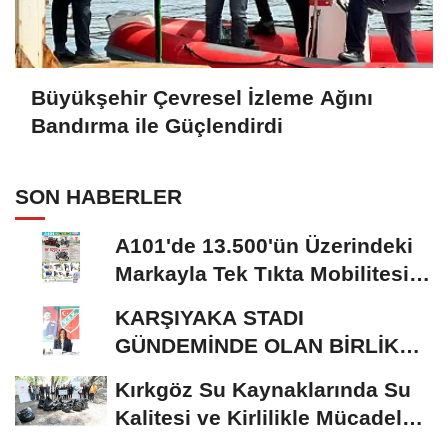
Büyükşehir Çevresel İzleme Ağını
Bandırma ile Güçlendirdi
SON HABERLER
A101'de 13.500'ün Üzerindeki
Markayla Tek Tıkta Mobilitesi
ve Ev Yaşamı
KARŞIYAKA STADI
GÜNDEMİNDE OLAN BİRLİK
RİSALE: MALİYET İRASINI...
Kırkgöz Su Kaynaklarında Su
Kalitesi ve Kirlilikle Mücadele:
Bilimsel...