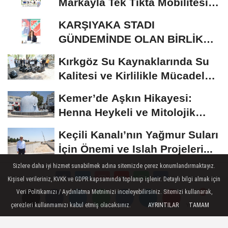
Markayla Tek Tıkta Mobilitesi
ve Ev Yaşamı
KARŞIYAKA STADI
GÜNDEMİNDE OLAN BİRLİK
RİSALE: MALİYET İRASINI...
Kırkgöz Su Kaynaklarında Su
Kalitesi ve Kirlilikle Mücadele:
Bilimsel...
Kemer’de Aşkın Hikayesi:
Henna Heykeli ve Mitolojik
Zenginlikler
Keçili Kanalı’nın Yağmur Suları
İçin Önemi ve Islah Projeleri...
Sizlere daha iyi hizmet sunabilmek adına sitemizde çerez konumlandırmaktayız.
Kişisel verileriniz, KVKK ve GDPR kapsamında toplanıp işlenir. Detaylı bilgi almak için
Veri Politikamızı / Aydınlatma Metnimizi inceleyebilirsiniz. Sitemizi kullanarak,
Reklam
Künye
İletişim
Gizlilik Politikasi
çerezleri kullanmamızı kabul etmiş olacaksınız.
AYRINTILAR
TAMAM
Yorumlar
Yorumlar
Şartlar ve Koşullar