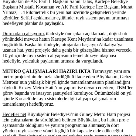
Büyükakın ile AK Parti İl Başkanı Şahin Talus, Kartepe Belediye
Başkanı Mustafa Kocaman ve AK Parti Kartepe İlçe Başkanı Murat
Yılmaz, 1.4 kilometrelik bu yeni hat üzerinde gelişmeleri yerinde
gördüler. Şeffaf açıklamalar eşliğinde, raylı sistem payını artırmayı
hedefleyen planlar da paylaşıldı.
Durmadan çalışıyoruz
ifadesiyle öne çıkan açıklamada, doğu-batı
yönündeki mevcut hattın Kartepe Kent Meydanı’na kadar uzatılması
öngörüldü. Başka bir ifadeyle, otogardan başlayıp Alikahya’ya
uzanan hat, yeni projeyle daha geniş bir güzergâhta hizmet verecek.
10 yıl içinde raylı sistem altyapısının temel düzeye ulaşması
hedefiyle, yolculuk paylarının artması da vurgulandı.
METRO ÇALIŞMALARI HAZIRLIKTA
Tramvayın yanı sıra
metro projelerinin de hızla sürdüğünü ifade eden Büyükakın, Gebze
Metrosu’nun yaklaşık bir yıl içinde tamamlanmasının planlandığını
söyledi. Kuzey Metro Hattı’nın yapımı ise devam ederken, TBM’ler
görev başında ve istasyon şantiyeleri kuruluyor. Önümüzdeki on yıl
içinde Kocaeli’de raylı sistemlerle ilgili altyapı çalışmalarını
tamamlamayı hedefliyoruz.
Hedefler net
Büyükşehir Belediyesi’nin Güney Metro Hattı projesi
için çalışmaların da sürdüğünü belirten Büyükakın, bu hattın proje
aşamasında olduğunu ve yatırım programına alınmasıyla dört
yönden raylı sisteme yönelik güçlü bir kapasite elde edileceğini