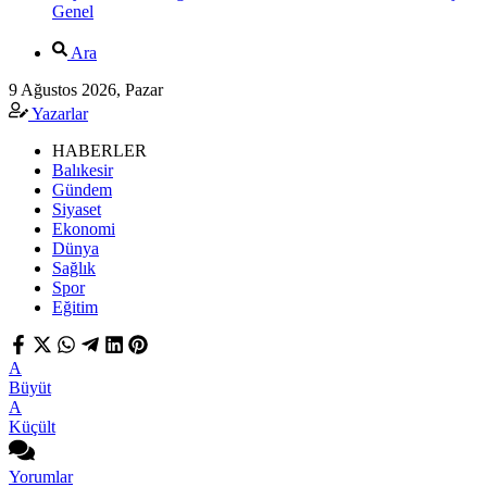
Genel
Ara
9 Ağustos 2026, Pazar
Yazarlar
HABERLER
Balıkesir
Gündem
Siyaset
Ekonomi
Dünya
Sağlık
Spor
Eğitim
A
Büyüt
A
Küçült
Yorumlar