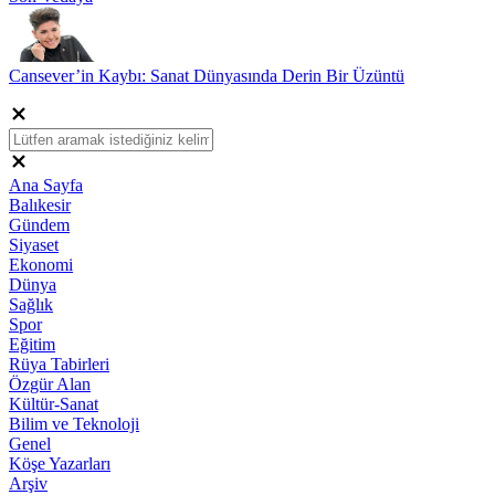
Cansever’in Kaybı: Sanat Dünyasında Derin Bir Üzüntü
Ana Sayfa
Balıkesir
Gündem
Siyaset
Ekonomi
Dünya
Sağlık
Spor
Eğitim
Rüya Tabirleri
Özgür Alan
Kültür-Sanat
Bilim ve Teknoloji
Genel
Köşe Yazarları
Arşiv