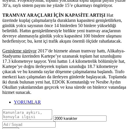
söyledi. Projeksiyonlar, toplam yolculukta toplu taşıma payını yüzde
30’a, raylı sistem payını ise yüzde 15’e çıkarmayı öngörüyor.
TRAMVAY ARAÇLARI İÇİN KAPASİTE ARTIŞI
Hat
üzerinde kuplaj çalışmalarıyla durakların kapasitesi genişletilirken,
günlük yolcu sayısının önce 14 binlerden 50 binlere yükseldiği
belirtildi. Hattın genişletilmesiyle birlikte yeni tramvay araçlarının
devreye alınmasıyla günlük yolcu kapasitesi 100 bindere ulaşması
hedefleniyor; bu, kent içi trafik akışını önemli ölçüde rahatlatacak.
Genişleme sürüyor
2017’de hizmete alınan tramvay hattı, Alikahya-
Stadyumu üzerinden Kartepe’ye uzanarak toplam hat uzunluğunu
17.3 kilometreye taşıyor. Yeni hattın 1.4 kilometrelik bölümüyle hat,
Kartepe’ye doğru ilerleyerek toplam uzunluğu 18.7 kilometreye
çıkacak ve bu kısımda raylar döşenme çalışmalarına başlandı. Trafo
merkezi kazı çalışmaları da ilerleyen günlerde başlayacak. Toplamda
iki durak bulunan yeni hat, EDOK Komutanlığı ve Nesibe Aydın
Okulları yakınlarından geçecek ve kısa sürede on binlerce vatandaşa
hizmet sunacak.
YORUMLAR