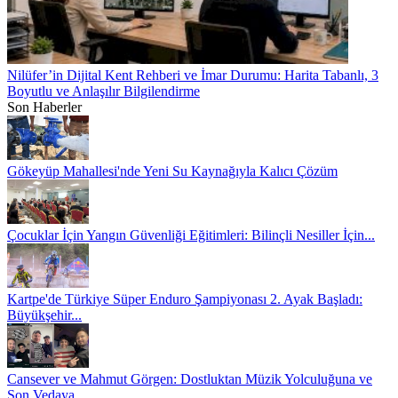
Nilüfer’in Dijital Kent Rehberi ve İmar Durumu: Harita Tabanlı, 3
Boyutlu ve Anlaşılır Bilgilendirme
Son Haberler
Gökeyüp Mahallesi'nde Yeni Su Kaynağıyla Kalıcı Çözüm
Çocuklar İçin Yangın Güvenliği Eğitimleri: Bilinçli Nesiller İçin...
Kartpe'de Türkiye Süper Enduro Şampiyonası 2. Ayak Başladı:
Büyükşehir...
Cansever ve Mahmut Görgen: Dostluktan Müzik Yolculuğuna ve
Son Vedaya