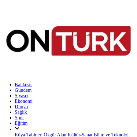
Balıkesir
Gündem
Siyaset
Ekonomi
Dünya
Sağlık
Spor
Eğitim
Rüya Tabirleri
Özgür Alan
Kültür-Sanat
Bilim ve Teknoloji