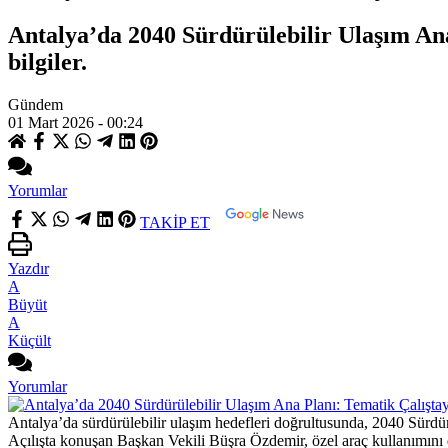
Antalya’da 2040 Sürdürülebilir Ulaşım Ana 
bilgiler.
Gündem
01 Mart 2026 - 00:24
Yorumlar
TAKİP ET
Yazdır
A
Büyüt
A
Küçült
Yorumlar
Antalya’da sürdürülebilir ulaşım hedefleri doğrultusunda, 2040 Sürdür
Açılışta konuşan Başkan Vekili Büşra Özdemir, özel araç kullanımını den