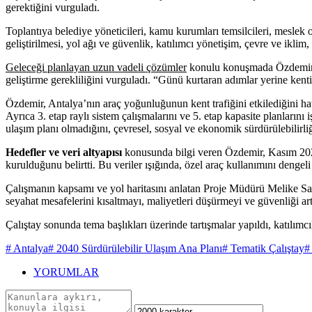
gerektiğini vurguladı.
Toplantıya belediye yöneticileri, kamu kurumları temsilcileri, meslek 
geliştirilmesi, yol ağı ve güvenlik, katılımcı yönetişim, çevre ve iklim, d
Geleceği planlayan uzun vadeli çözümler
konulu konuşmada Özdemir, ke
geliştirme gerekliliğini vurguladı. “Günü kurtaran adımlar yerine kent
Özdemir, Antalya’nın araç yoğunluğunun kent trafiğini etkilediğini hatırl
Ayrıca 3. etap raylı sistem çalışmalarını ve 5. etap kapasite planları
ulaşım planı olmadığını, çevresel, sosyal ve ekonomik sürdürülebilirli
Hedefler ve veri altyapısı
konusunda bilgi veren Özdemir, Kasım 2024’
kurulduğunu belirtti. Bu veriler ışığında, özel araç kullanımını dengeli
Çalışmanın kapsamı ve yol haritasını anlatan Proje Müdürü Melike Sarım
seyahat mesafelerini kısaltmayı, maliyetleri düşürmeyi ve güvenliği art
Çalıştay sonunda tema başlıkları üzerinde tartışmalar yapıldı, katılım
# Antalya
# 2040 Sürdürülebilir Ulaşım Ana Planı
# Tematik Çalıştay
#
YORUMLAR