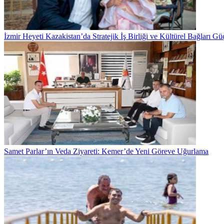
İzmir Heyeti Kazakistan’da Stratejik İş Birliği ve Kültürel Bağları Gü
Samet Parlar’ın Veda Ziyareti: Kemer’de Yeni Göreve Uğurlama