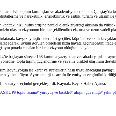
odaları, sivil toplum kuruluşları ve akademisyenler katıldı. Çalıştay’da
ijitalleşme ve hareketlilik, erişilebilirlik ve eşitlik, turizm ve ulaşım il
ntteki hızlı nüfus artışına paralel olarak ziyaretçi akışının da yüksek
imizin ulaşım vizyonunu birlikte şekillendirecek, orta ve uzun vadeli pl
atarak, kavşak iyileştirmeleri, üst geçitler, köprüler ve akıllı kavşaklar 
nı işaret ederek, uygun görülen projelerin hızla hayata geçirileceğini i
ği aynı potada ele alan bir kent vizyonu olduğunu kaydetti.
te başlayan süreçte 168 kurumla yazışmalar ve sahada yapılan sayımlar i
 yönetme, toplu taşımı güçlendirme ve yaya ile bisiklet ulaşımını destekl
 Boynuyoğun ise karar ve stratejilerin nasıl uygulanacağını paylaştı. Pl
ırmayı hedefliyor. Ayrıca enerji tasarrufu ile emisyon ve gürültü kirlili
cılar senaryo seçimini gerçekleştirdi. Kaynak: Beyaz Haber Ajansı.
 ASKUP
# toplu taşıma
# yürüyüş ve bisiklet
# ulaşım güvenliği
# şehir p