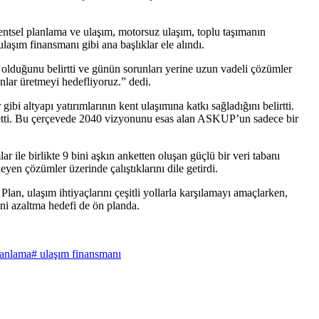
 kentsel planlama ve ulaşım, motorsuz ulaşım, toplu taşımanın
e ulaşım finansmanı gibi ana başlıklar ele alındı.
 olduğunu belirtti ve günün sorunları yerine uzun vadeli çözümler
anlar üretmeyi hedefliyoruz.” dedi.
gibi altyapı yatırımlarının kent ulaşımına katkı sağladığını belirtti.
fade etti. Bu çerçevede 2040 vizyonunu esas alan ASKUP’un sadece bir
le birlikte 9 bini aşkın anketten oluşan güçlü bir veri tabanı
eyen çözümler üzerinde çalıştıklarını dile getirdi.
an, ulaşım ihtiyaçlarını çeşitli yollarla karşılamayı amaçlarken,
ğini azaltma hedefi de ön planda.
lanlama
# ulaşım finansmanı