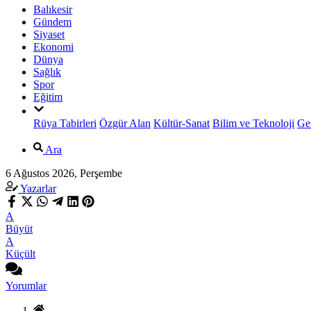
Balıkesir
Gündem
Siyaset
Ekonomi
Dünya
Sağlık
Spor
Eğitim
Rüya Tabirleri
Özgür Alan
Kültür-Sanat
Bilim ve Teknoloji
Ge
Ara
6 Ağustos 2026, Perşembe
Yazarlar
A
Büyüt
A
Küçült
Yorumlar