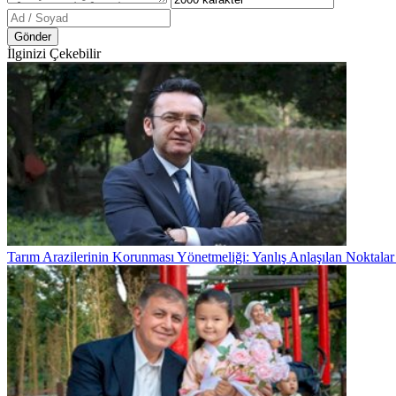
Gönder
İlginizi Çekebilir
Tarım Arazilerinin Korunması Yönetmeliği: Yanlış Anlaşılan Noktala