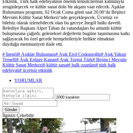
Etkinlik, Türk halk edebiyatının önemli temsilcilerinin katılımıyla
zenginleşecek ve kültür sanat dolu bir akşam vaat edecek. Aşıklar
Bulusuması programı, 02 Ocak Cuma günü saat 20.00’da Beşinci
Mevsim Kültür Sanat Merkezi’nde gerçekleşecek. Ücretsiz ve
biletsiz olarak izlenebilecek olan bu geceye İnegöl halkı davetli.
Belediye Başkanı Alper Taban da vatandaşları bu anlamlı kültür
buluşmasına çağırdı; geleneksel değerlerin bugüne taşınmasına katkı
sağlayacak bu özel gecede hemşehrileriyle birlikte olmaktan
duyduğu memnuniyeti ifade etti.
# İnegöl
# Aşıklar Buluşması
# Aşık Erol Coşkunoğlu
# Aşık Yakup
Temelli
# Aşık Erdaze Kapan
# Aşık Turgut Türk
# Beşinci Mevsim
Kültür Sanat Merkezi
# kültür sanat
# halk ozanları
# türk halk
edebiyatı
# ücretsiz etkinlik
YORUMLAR
Gönder
İlginizi Çekebilir