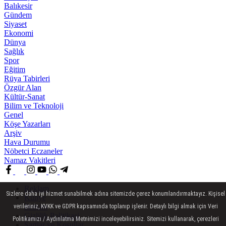
Balıkesir
Gündem
Siyaset
Ekonomi
Dünya
Sağlık
Spor
Eğitim
Rüya Tabirleri
Özgür Alan
Kültür-Sanat
Bilim ve Teknoloji
Genel
Köşe Yazarları
Arşiv
Hava Durumu
Nöbetci Eczaneler
Namaz Vakitleri
Reklam
Sizlere daha iyi hizmet sunabilmek adına sitemizde çerez konumlandırmaktayız. Kişisel
Künye
İletişim
verileriniz, KVKK ve GDPR kapsamında toplanıp işlenir. Detaylı bilgi almak için Veri
Gizlilik Politikasi
Politikamızı / Aydınlatma Metnimizi inceleyebilirsiniz. Sitemizi kullanarak, çerezleri
Şartlar ve Koşullar