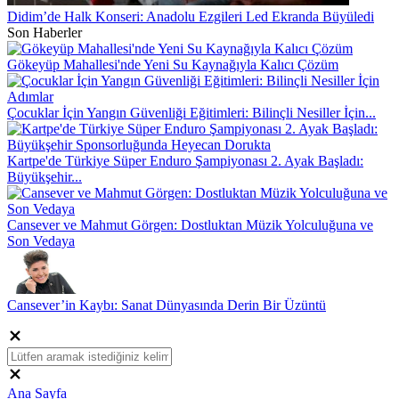
Didim’de Halk Konseri: Anadolu Ezgileri Led Ekranda Büyüledi
Son Haberler
Gökeyüp Mahallesi'nde Yeni Su Kaynağıyla Kalıcı Çözüm
Çocuklar İçin Yangın Güvenliği Eğitimleri: Bilinçli Nesiller İçin...
Kartpe'de Türkiye Süper Enduro Şampiyonası 2. Ayak Başladı:
Büyükşehir...
Cansever ve Mahmut Görgen: Dostluktan Müzik Yolculuğuna ve
Son Vedaya
Cansever’in Kaybı: Sanat Dünyasında Derin Bir Üzüntü
Ana Sayfa