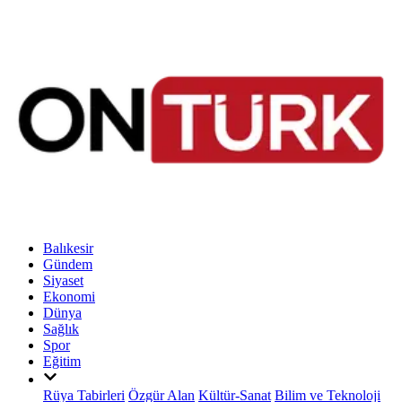
Balıkesir
Gündem
Siyaset
Ekonomi
Dünya
Sağlık
Spor
Eğitim
Rüya Tabirleri
Özgür Alan
Kültür-Sanat
Bilim ve Teknoloji