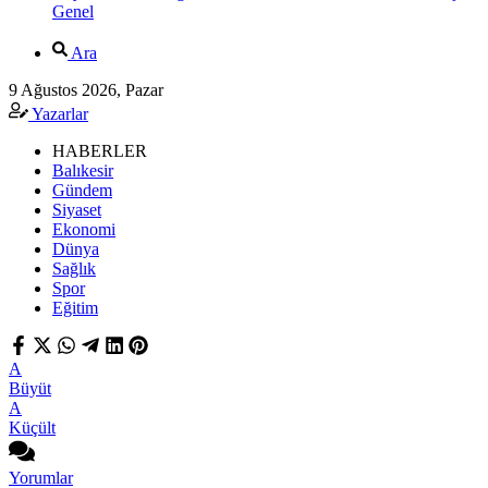
Genel
Ara
9 Ağustos 2026, Pazar
Yazarlar
HABERLER
Balıkesir
Gündem
Siyaset
Ekonomi
Dünya
Sağlık
Spor
Eğitim
A
Büyüt
A
Küçült
Yorumlar