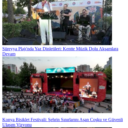
Süreyya Plajı'nda Yaz Dinletileri: Kentte Müzik Dolu Akşamlara
Devam
Konya Bisiklet Festivali: Şehrin Sınırlarını Aşan Coşku ve Güvenli
Ulaşım Vizyonu