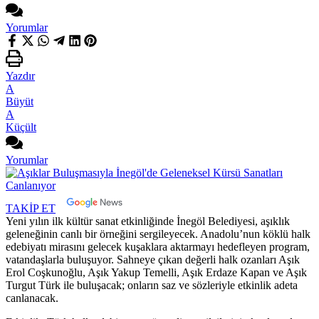
Yorumlar
Yazdır
A
Büyüt
A
Küçült
Yorumlar
TAKİP ET
Yeni yılın ilk kültür sanat etkinliğinde İnegöl Belediyesi, aşıklık
geleneğinin canlı bir örneğini sergileyecek. Anadolu’nun köklü halk
edebiyatı mirasını gelecek kuşaklara aktarmayı hedefleyen program,
vatandaşlarla buluşuyor. Sahneye çıkan değerli halk ozanları Aşık
Erol Coşkunoğlu, Aşık Yakup Temelli, Aşık Erdaze Kapan ve Aşık
Turgut Türk ile buluşacak; onların saz ve sözleriyle etkinlik adeta
canlanacak.