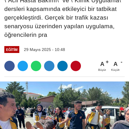
\"Acil Hasta Bakımı\" ve \"Klinik Uygulama\"
dersleri kapsamında etkileyici bir tatbikat
gerçekleştirdi. Gerçek bir trafik kazası
senaryosu üzerinden yapılan uygulama,
öğrencilerin pra
29 Mayıs 2025 - 10:48
EĞITIM
A
A
Büyüt
Küçült