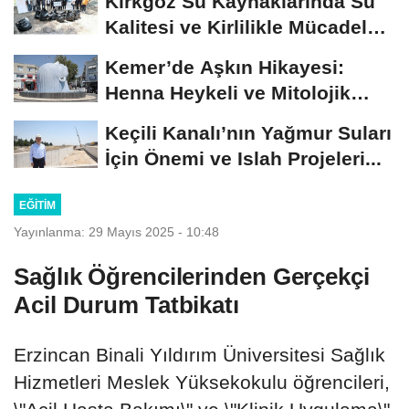
Kırkgöz Su Kaynaklarında Su
Kalitesi ve Kirlilikle Mücadele:
Bilimsel...
Kemer’de Aşkın Hikayesi:
Henna Heykeli ve Mitolojik
Zenginlikler
Keçili Kanalı’nın Yağmur Suları
İçin Önemi ve Islah Projeleri...
EĞITIM
Yayınlanma: 29 Mayıs 2025 - 10:48
Sağlık Öğrencilerinden Gerçekçi
Acil Durum Tatbikatı
Erzincan Binali Yıldırım Üniversitesi Sağlık
Hizmetleri Meslek Yüksekokulu öğrencileri,