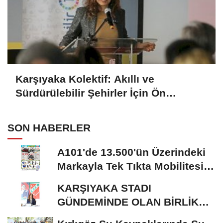
Karşıyaka Kolektif: Akıllı ve
Sürdürülebilir Şehirler İçin Ön
Kuluçka Programı
SON HABERLER
A101'de 13.500'ün Üzerindeki
Markayla Tek Tıkta Mobilitesi
ve Ev Yaşamı
KARŞIYAKA STADI
GÜNDEMİNDE OLAN BİRLİK
RİSALE: MALİYET İRASINI...