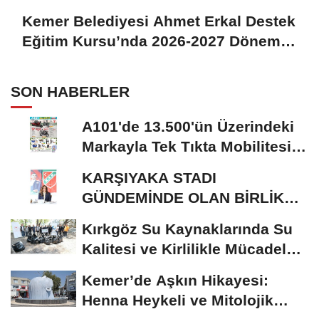
Kemer Belediyesi Ahmet Erkal Destek
Eğitim Kursu’nda 2026-2027 Dönemi
Başladı
SON HABERLER
A101'de 13.500'ün Üzerindeki
Markayla Tek Tıkta Mobilitesi
ve Ev Yaşamı
KARŞIYAKA STADI
GÜNDEMİNDE OLAN BİRLİK
RİSALE: MALİYET İRASINI...
Kırkgöz Su Kaynaklarında Su
Kalitesi ve Kirlilikle Mücadele:
Bilimsel...
Kemer’de Aşkın Hikayesi:
Henna Heykeli ve Mitolojik