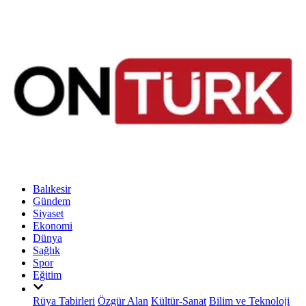
Balıkesir
Gündem
Siyaset
Ekonomi
Dünya
Sağlık
Spor
Eğitim
Rüya Tabirleri
Özgür Alan
Kültür-Sanat
Bilim ve Teknoloji