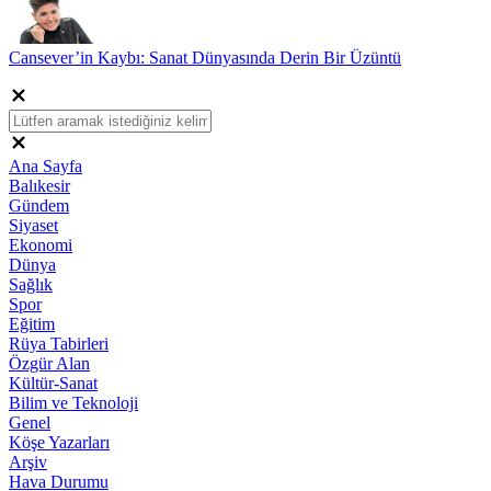
Cansever’in Kaybı: Sanat Dünyasında Derin Bir Üzüntü
Ana Sayfa
Balıkesir
Gündem
Siyaset
Ekonomi
Dünya
Sağlık
Spor
Eğitim
Rüya Tabirleri
Özgür Alan
Kültür-Sanat
Bilim ve Teknoloji
Genel
Köşe Yazarları
Arşiv
Hava Durumu