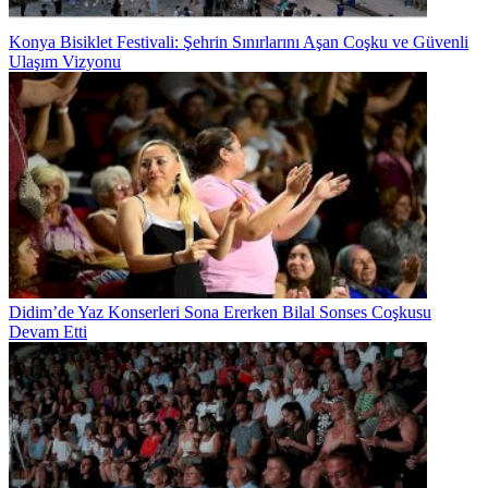
Konya Bisiklet Festivali: Şehrin Sınırlarını Aşan Coşku ve Güvenli
Ulaşım Vizyonu
Didim’de Yaz Konserleri Sona Ererken Bilal Sonses Coşkusu
Devam Etti