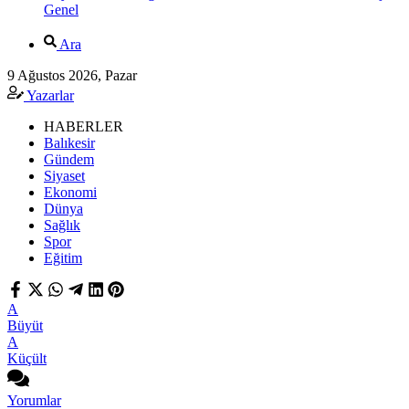
Genel
Ara
9 Ağustos 2026, Pazar
Yazarlar
HABERLER
Balıkesir
Gündem
Siyaset
Ekonomi
Dünya
Sağlık
Spor
Eğitim
A
Büyüt
A
Küçült
Yorumlar