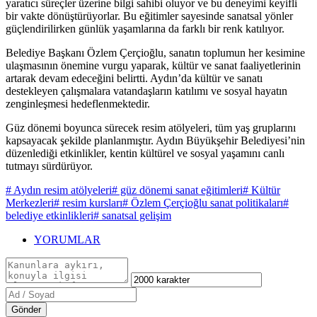
yaratıcı süreçler üzerine bilgi sahibi oluyor ve bu deneyimi keyifli
bir vakte dönüştürüyorlar. Bu eğitimler sayesinde sanatsal yönler
güçlendirilirken günlük yaşamlarına da farklı bir renk katılıyor.
Belediye Başkanı Özlem Çerçioğlu, sanatın toplumun her kesimine
ulaşmasının önemine vurgu yaparak, kültür ve sanat faaliyetlerinin
artarak devam edeceğini belirtti. Aydın’da kültür ve sanatı
destekleyen çalışmalara vatandaşların katılımı ve sosyal hayatın
zenginleşmesi hedeflenmektedir.
Güz dönemi boyunca sürecek resim atölyeleri, tüm yaş gruplarını
kapsayacak şekilde planlanmıştır. Aydın Büyükşehir Belediyesi’nin
düzenlediği etkinlikler, kentin kültürel ve sosyal yaşamını canlı
tutmayı sürdürüyor.
# Aydın resim atölyeleri
# güz dönemi sanat eğitimleri
# Kültür
Merkezleri
# resim kursları
# Özlem Çerçioğlu sanat politikaları
#
belediye etkinlikleri
# sanatsal gelişim
YORUMLAR
Gönder