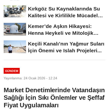
RİSALE: MALİYET İRASINI...
Kırkgöz Su Kaynaklarında Su
Kalitesi ve Kirlilikle Mücadele:
Bilimsel...
Kemer’de Aşkın Hikayesi:
Henna Heykeli ve Mitolojik
Zenginlikler
Keçili Kanalı’nın Yağmur Suları
İçin Önemi ve Islah Projeleri...
GÜNDEM
Yayınlanma: 24 Ocak 2026 - 12:24
Market Denetimlerinde Vatandaşın
Sağlığı İçin Sıkı Önlemler ve Şeffaf
Fiyat Uygulamaları