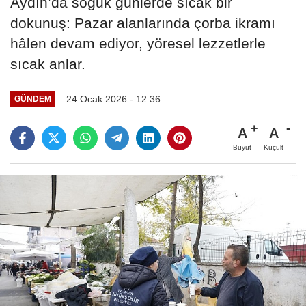
Aydın’da soğuk günlerde sıcak bir
dokunuş: Pazar alanlarında çorba ikramı
hâlen devam ediyor, yöresel lezzetlerle
sıcak anlar.
24 Ocak 2026 - 12:36
GÜNDEM
A
A
Büyüt
Küçült