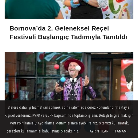
Bornova’da 2. Geleneksel Reçel
Festivali Başlangıç Tadımıyla Tanıtıldı
Sizlere daha iyi hizmet sunabilmek adına sitemizde çerez konumlandırmaktayız.
Kişisel verileriniz, KVKK ve GDPR kapsamında toplanıp işlenir. Detaylı bilgi almak için
Veri Politikamızı / Aydınlatma Metnimizi inceleyebilirsiniz. Sitemizi kullanarak,
çerezleri kullanmamızı kabul etmiş olacaksınız.
AYRINTILAR
TAMAM
Yorumlar
Yorumlar
Yorumlar
Yorumlar
Saruhanlı’da Çocuk Şenliği: Eğlence