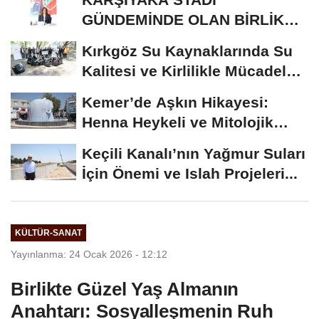
GÜNDEMİNDE OLAN BİRLİK
RİSALE: MALİYET İRASINI...
Kırkgöz Su Kaynaklarında Su
Kalitesi ve Kirlilikle Mücadele:
Bilimsel...
Kemer’de Aşkın Hikayesi:
Henna Heykeli ve Mitolojik
Zenginlikler
Keçili Kanalı’nın Yağmur Suları
İçin Önemi ve Islah Projeleri...
KÜLTÜR-SANAT
Yayınlanma: 24 Ocak 2026 - 12:12
Birlikte Güzel Yaş Almanın
Anahtarı: Sosyalleşmenin Ruh