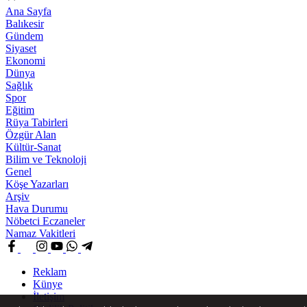
Ana Sayfa
Balıkesir
Gündem
Siyaset
Ekonomi
Dünya
Sağlık
Spor
Eğitim
Rüya Tabirleri
Özgür Alan
Kültür-Sanat
Bilim ve Teknoloji
Genel
Köşe Yazarları
Arşiv
Hava Durumu
Nöbetci Eczaneler
Namaz Vakitleri
Reklam
Künye
İletişim