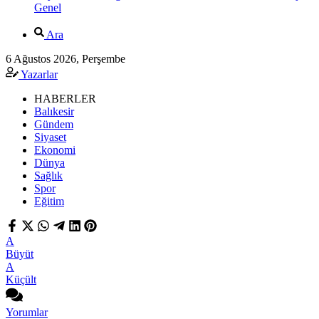
Genel
Ara
6 Ağustos 2026, Perşembe
Yazarlar
HABERLER
Balıkesir
Gündem
Siyaset
Ekonomi
Dünya
Sağlık
Spor
Eğitim
A
Büyüt
A
Küçült
Yorumlar