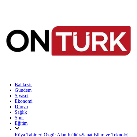
Balıkesir
Gündem
Siyaset
Ekonomi
Dünya
Sağlık
Spor
Eğitim
Rüya Tabirleri
Özgür Alan
Kültür-Sanat
Bilim ve Teknoloji