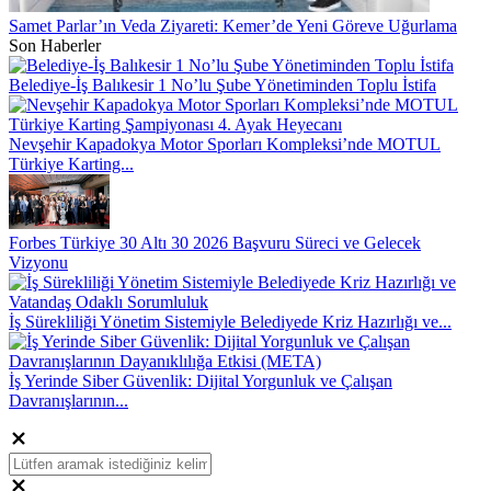
Samet Parlar’ın Veda Ziyareti: Kemer’de Yeni Göreve Uğurlama
Son Haberler
Belediye-İş Balıkesir 1 No’lu Şube Yönetiminden Toplu İstifa
Nevşehir Kapadokya Motor Sporları Kompleksi’nde MOTUL
Türkiye Karting...
Forbes Türkiye 30 Altı 30 2026 Başvuru Süreci ve Gelecek
Vizyonu
İş Sürekliliği Yönetim Sistemiyle Belediyede Kriz Hazırlığı ve...
İş Yerinde Siber Güvenlik: Dijital Yorgunluk ve Çalışan
Davranışlarının...