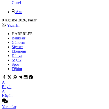
Genel
Ara
9 Ağustos 2026, Pazar
Yazarlar
HABERLER
Balıkesir
Gündem
Siyaset
Ekonomi
Dünya
Sağlık
Spor
Eğitim
A
Büyüt
A
Küçült
Yorumlar