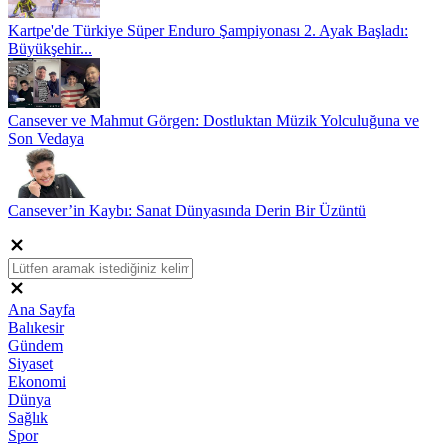
Kartpe'de Türkiye Süper Enduro Şampiyonası 2. Ayak Başladı:
Büyükşehir...
Cansever ve Mahmut Görgen: Dostluktan Müzik Yolculuğuna ve
Son Vedaya
Cansever’in Kaybı: Sanat Dünyasında Derin Bir Üzüntü
Ana Sayfa
Balıkesir
Gündem
Siyaset
Ekonomi
Dünya
Sağlık
Spor