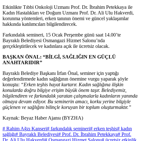
Etkinlikte Tıbbi Onkoloji Uzmanı Prof. Dr. İbrahim Petekkaya ile
Kadın Hastalıkları ve Doğum Uzmanı Prof. Dr. Ali Ulu Hakverdi,
korunma yöntemleri, erken tanının önemi ve güncel yaklaşımlar
hakkında katılımcıları bilgilendirecek.
Farkındalık semineri, 15 Ocak Perşembe günü saat 14.00’te
Bayraklı Belediyesi Osmangazi Hizmet Salonu’nda
gerçekleştirilecek ve kadınlara açık ile ücretsiz olacak.
BAŞKAN ÖNAL: “BİLGİ, SAĞLIĞIN EN GÜÇLÜ
ANAHTARIDIR”
Bayraklı Belediye Başkanı İrfan Önal, seminer için yaptığı
değerlendirmede kadın sağlığının önemine vurgu yaparak şöyle
konuştu:
“Erken teşhis hayat kurtarır. Kadın sağlığına ilişkin
konularda doğru bilgiye erişim büyük önem taşır. Belediyemiz,
bilgilendiren ve farkındalık yaratan çalışmalarla kadınların yanında
olmaya devam ediyor. Bu seminerin amacı, korku yerine bilgiyle
güçlenen ve sağlığını bilinçle koruyan bir toplum oluşturmaktır.”
Kaynak: Beyaz Haber Ajansı (BYZHA)
# Rahim Ağzı Kanseri
# farkındalık semineri
# erken teşhis
# kadın
sağlığı
# Bayraklı Belediyesi
# Prof. Dr. İbrahim Petekkaya
# Prof.
Dr. Ali Ulu Hakverdi
# Osmangazi Hizmet Salonu
# ücretsiz etkinlik