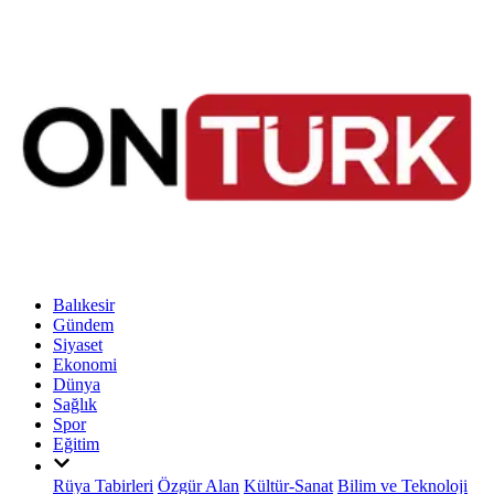
Balıkesir
Gündem
Siyaset
Ekonomi
Dünya
Sağlık
Spor
Eğitim
Rüya Tabirleri
Özgür Alan
Kültür-Sanat
Bilim ve Teknoloji