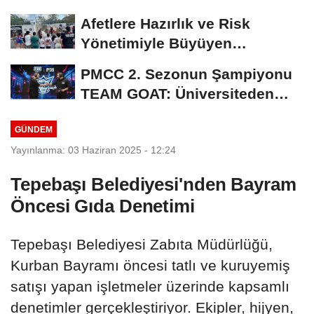
Stratejisini Açıkladı
Afetlere Hazırlık ve Risk
Yönetimiyle Büyüyen
Farkındalık: Maltepe'den...
PMCC 2. Sezonun Şampiyonu
TEAM GOAT: Üniversiteden
Profesyonel Sahneye...
GÜNDEM
Yayınlanma: 03 Haziran 2025 - 12:24
Tepebaşı Belediyesi'nden Bayram
Öncesi Gıda Denetimi
Tepebaşı Belediyesi Zabıta Müdürlüğü,
Kurban Bayramı öncesi tatlı ve kuruyemiş
satışı yapan işletmeler üzerinde kapsamlı
denetimler gerçekleştiriyor. Ekipler, hijyen,