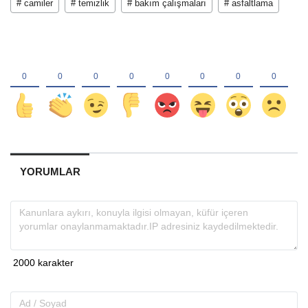
# camiler
# temizlik
# bakım çalışmaları
# asfaltlama
YORUMLAR