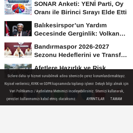
SONAR Anketi: YENİ Parti, Oy
Oranı ile Birinci Sırayı Elde Etti
Balıkesirspor’un Yardım
Gecesinde Gerginlik: Volkan
Altınöz’den...
Bandırmaspor 2026-2027
Sezonu Hedeflerini ve Transfer
Stratejisini Açıkladı
Afetlere Hazırlık ve Risk
Yönetimiyle Büyüyen
Sizlere daha iyi hizmet sunabilmek adına sitemizde çerez konumlandırmaktayız.
Farkındalık: Maltepe'den...
Kişisel verileriniz, KVKK ve GDPR kapsamında toplanıp işlenir. Detaylı bilgi almak için
PMCC 2. Sezonun Şampiyonu
Veri Politikamızı / Aydınlatma Metnimizi inceleyebilirsiniz. Sitemizi kullanarak,
TEAM GOAT: Üniversiteden
çerezleri kullanmamızı kabul etmiş olacaksınız.
AYRINTILAR
TAMAM
Yorumlar
Yorumlar
Yorumlar
Profesyonel Sahneye...
DÜNYA
Yayınlanma: 03 Haziran 2025 - 12:19