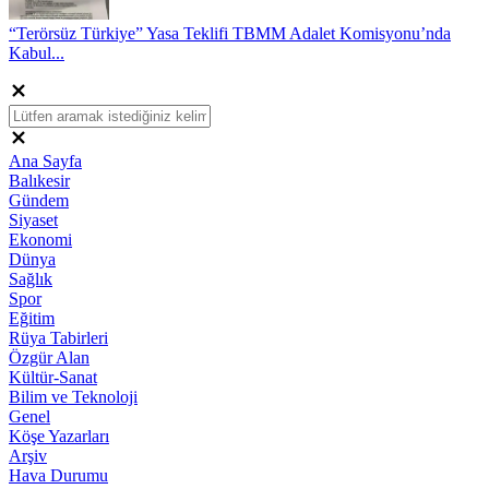
“Terörsüz Türkiye” Yasa Teklifi TBMM Adalet Komisyonu’nda
Kabul...
Ana Sayfa
Balıkesir
Gündem
Siyaset
Ekonomi
Dünya
Sağlık
Spor
Eğitim
Rüya Tabirleri
Özgür Alan
Kültür-Sanat
Bilim ve Teknoloji
Genel
Köşe Yazarları
Arşiv
Hava Durumu