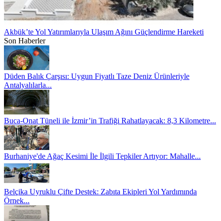
Akbük’te Yol Yatırımlarıyla Ulaşım Ağını Güçlendirme Hareketi
Son Haberler
Düden Balık Çarşısı: Uygun Fiyatlı Taze Deniz Ürünleriyle
Antalyalılarla...
Buca-Onat Tüneli ile İzmir’in Trafiği Rahatlayacak: 8,3 Kilometre...
Burhaniye'de Ağaç Kesimi İle İlgili Tepkiler Artıyor: Mahalle...
Belçika Uyruklu Çifte Destek: Zabıta Ekipleri Yol Yardımında
Örnek...