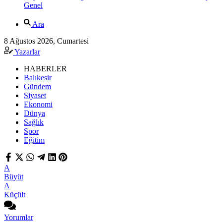
Genel
Ara
8 Ağustos 2026, Cumartesi
Yazarlar
HABERLER
Balıkesir
Gündem
Siyaset
Ekonomi
Dünya
Sağlık
Spor
Eğitim
A
Büyüt
A
Küçült
Yorumlar