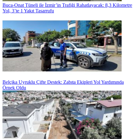
Buca-Onat Tüneli ile İzmir’in Trafiği Rahatlayacak: 8,3 Kilometre
Yol, 3’te 1 Yakıt Tasarrufu
Belçika Uyruklu Çifte Destek: Zabıta Ekipleri Yol Yardımında
Örnek Oldu