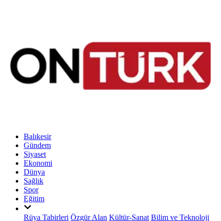
Balıkesir
Gündem
Siyaset
Ekonomi
Dünya
Sağlık
Spor
Eğitim
Rüya Tabirleri
Özgür Alan
Kültür-Sanat
Bilim ve Teknoloji