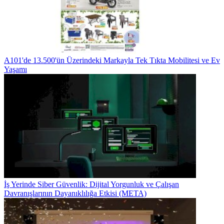
A101'de 13.500'ün Üzerindeki Markayla Tek Tıkta Mobilitesi ve Ev
Yaşamı
İş Yerinde Siber Güvenlik: Dijital Yorgunluk ve Çalışan
Davranışlarının Dayanıklılığa Etkisi (META)