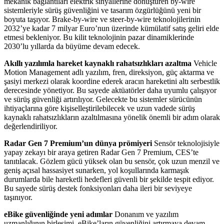
mekanik bağlantıları elektrik sinyallerine dönüştüren by-wire
sistemleriyle sürüş güvenliğini ve tasarım özgürlüğünü yeni bir
boyuta taşıyor. Brake-by-wire ve steer-by-wire teknolojilerinin
2032’ye kadar 7 milyar Euro’nun üzerinde kümülatif satış geliri elde
etmesi bekleniyor. Bu kilit teknolojinin pazar dinamiklerinde
2030’lu yıllarda da büyüme devam edecek.
Akıllı yazılımla hareket kaynaklı rahatsızlıkları azaltma
Vehicle
Motion Management adlı yazılım, fren, direksiyon, güç aktarma ve
şasiyi merkezi olarak koordine ederek aracın hareketini altı serbestlik
derecesinde yönetiyor. Bu sayede aktüatörler daha uyumlu çalışıyor
ve sürüş güvenliği artırılıyor. Gelecekte bu sistemler sürücünün
ihtiyaçlarına göre kişiselleştirilebilecek ve uzun vadede sürüş
kaynaklı rahatsızlıkların azaltılmasına yönelik önemli bir adım olarak
değerlendiriliyor.
Radar Gen 7 Premium’un dünya prömiyeri
Sensör teknolojisiyle
yapay zekayı bir araya getiren Radar Gen 7 Premium, CES’te
tanıtılacak. Gözlem gücü yüksek olan bu sensör, çok uzun menzil ve
geniş açısal hassasiyet sunarken, yol koşullarında karmaşık
durumlarda bile hareketli hedefleri güvenli bir şekilde tespit ediyor.
Bu sayede sürüş destek fonksiyonları daha ileri bir seviyeye
taşınıyor.
eBike güvenliğinde yeni adımlar
Donanım ve yazılım
uzmanlığının birleşimi, eBike’ların güvenliğini artırmaya devam