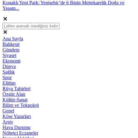
Konaklı Yeni Park: Yenişehir’de 6 Binin Metrekarelik Doğa ve
Yaşam...
Ana Sayfa
Balıkesir
Gündem
Siyaset
Ekonomi
Dünya
Sağlık
Spor
Eğitim
Rüya Tabirleri
Özgür Alan
Kültür-Sanat
Bilim ve Teknoloji
Genel
Köşe Yazarları
Arşiv
Hava Durumu
Nöbetci Eczaneler