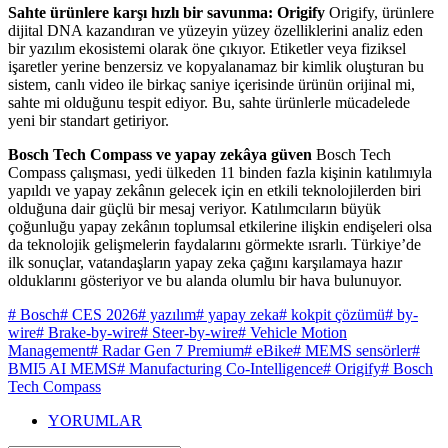
Sahte ürünlere karşı hızlı bir savunma: Origify
Origify, ürünlere
dijital DNA kazandıran ve yüzeyin yüzey özelliklerini analiz eden
bir yazılım ekosistemi olarak öne çıkıyor. Etiketler veya fiziksel
işaretler yerine benzersiz ve kopyalanamaz bir kimlik oluşturan bu
sistem, canlı video ile birkaç saniye içerisinde ürünün orijinal mi,
sahte mi olduğunu tespit ediyor. Bu, sahte ürünlerle mücadelede
yeni bir standart getiriyor.
Bosch Tech Compass ve yapay zekâya güven
Bosch Tech
Compass çalışması, yedi ülkeden 11 binden fazla kişinin katılımıyla
yapıldı ve yapay zekânın gelecek için en etkili teknolojilerden biri
olduğuna dair güçlü bir mesaj veriyor. Katılımcıların büyük
çoğunluğu yapay zekânın toplumsal etkilerine ilişkin endişeleri olsa
da teknolojik gelişmelerin faydalarını görmekte ısrarlı. Türkiye’de
ilk sonuçlar, vatandaşların yapay zeka çağını karşılamaya hazır
olduklarını gösteriyor ve bu alanda olumlu bir hava bulunuyor.
# Bosch
# CES 2026
# yazılım
# yapay zeka
# kokpit çözümü
# by-
wire
# Brake-by-wire
# Steer-by-wire
# Vehicle Motion
Management
# Radar Gen 7 Premium
# eBike
# MEMS sensörler
#
BMI5 AI MEMS
# Manufacturing Co-Intelligence
# Origify
# Bosch
Tech Compass
YORUMLAR