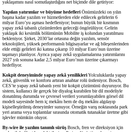
yaklaşımını nasıl somutlaştırdığını net biçimde dile getiriyor:
Yapılan yatırımlar ve büyüme hedefleri
Önümüzdeki on yılın
başına kadar yazılım ve hizmetlerden elde edilecek gelirlerin 6
milyar Euro’yu aşması hedefleniyor; bunun büyük bir kısmının
yapay zekâ tabanlı çözümlerden geleceği öngörülüyor. Gelirin
yaklaşık iki kesimlik bölümünün Mobilite iş kolundan yaratılması
bekleniyor. Şirket, 2030’lar ortasına değin yazılım, sensör
teknolojileri, yüksek performanslı bilgisayarlar ve ağ bileşenlerinden
elde ettiği gelirleri iki katına çıkarıp 10 milyar Euro’nun üzerine
taşımayı planlıyor. Ayrıca yapay zekâ uygulamalarına yatırımlarını
2027 yılı sonuna kadar 2,5 milyar Euro’nun üzerine çıkarmayı
hedefliyor.
Kokpit deneyiminde yapay zekâ yenilikleri
Yolculuklarda yapay
zekâ, güvenlik ve konforu artıran anahtar rolü üstleniyor. Bosch,
CES’te yapay zekâ tabanlı yeni bir kokpit çözümünü duyuruyor. Bu
sistem, kullanıcı ile gerçek bir diyalog kurabilen bir dil modeliyle
donatılmış durumda ve çevresel verileri yorumlayabilen görsel dil
modeli sayesinde hem iç mekânı hem de dış mekânı algılayıp
kişiselleştirilmiş deneyimler sunuyor. Örneğin varış noktasında park
yeri arama veya toplantılar sırasında otomatik tutanaklar üretme gibi
işlevler mümkün oluyor.
By-wire ile yazılım tanımlı sürüş
Bosch, fren ve direksiyon için