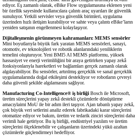
ediyor. Eş zamanlı olarak, eBike Flow uygulamasına eklenen yeni
bir özellik sayesinde kullanıcılara çalıntı araç uyarıları ile güvenlik
sunuluyor. Yetkili servisler veya güvenlik birimleri, uygulama
üzerinden hızlı iletişim kurabiliyor ve sahte veya çalıntı eBike’ların
yeniden satışının engellenmesi kolaylaşıyor.
Dijitalleşmenin görünmeyen kahramanları: MEMS sensörler
Mini boyutlarıyla büyük fark yaratan MEMS sensörleri, sanayi,
otomotiv, ev teknolojileri ve robotik alanlarındaki yeniliklerin
temelini oluşturuyor. Yeni BMI5 AI MEMS platformu, yüksek
hassasiyet ve enerji verimliliğini bir araya getirirken yapay zekâ
fonksiyonlarıyla hareketleri ve bağlamları gerçek zamanlı olarak
algılayabiliyor. Bu sensörler, artırılmış gerçeklik ve sanal gerçeklik
uygulamalarında doğal etkileşimi destekliyor ve robotların çevreyi
daha güvenli şekilde algılamasını sağlıyor.
Manufacturing Co-Intelligence® iş birliği
Bosch ile Microsoft,
üretim süreçlerini yapay zekâ destekli çözümlerle dönüştürme
amacıylaimi MoU ile bir adım ileri taşıyor. Ajan tabanlı yapay zekâ,
çok büyük veri setlerini analiz ederek fabrikadaki karar süreçlerini
otomatize ediyor ve bakım, üretim ve tedarik zinciri süreçlerini daha
verimli hale getiriyor. Bu iş birliği, endüstriyel yazılım ve üretim
süreçlerini ölçeklenebilir ve çalışanların üzerindeki yükü azaltan
çözümlerle güçlendirmeyi hedefliyor.