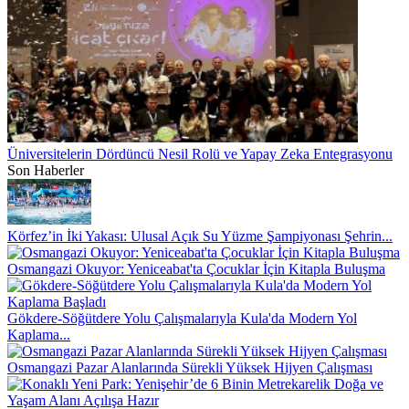
Üniversitelerin Dördüncü Nesil Rolü ve Yapay Zeka Entegrasyonu
Son Haberler
Körfez’in İki Yakası: Ulusal Açık Su Yüzme Şampiyonası Şehrin...
Osmangazi Okuyor: Yeniceabat'ta Çocuklar İçin Kitapla Buluşma
Gökdere-Söğütdere Yolu Çalışmalarıyla Kula'da Modern Yol
Kaplama...
Osmangazi Pazar Alanlarında Sürekli Yüksek Hijyen Çalışması