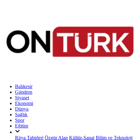
Balıkesir
Gündem
Siyaset
Ekonomi
Dünya
Sağlık
Spor
Eğitim
Rüya Tabirleri
Özgür Alan
Kültür-Sanat
Bilim ve Teknoloji