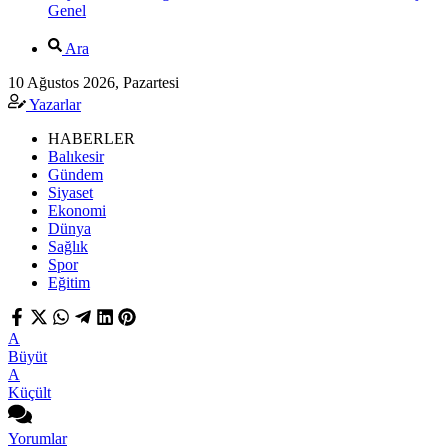
Genel
Ara
10 Ağustos 2026, Pazartesi
Yazarlar
HABERLER
Balıkesir
Gündem
Siyaset
Ekonomi
Dünya
Sağlık
Spor
Eğitim
A
Büyüt
A
Küçült
Yorumlar