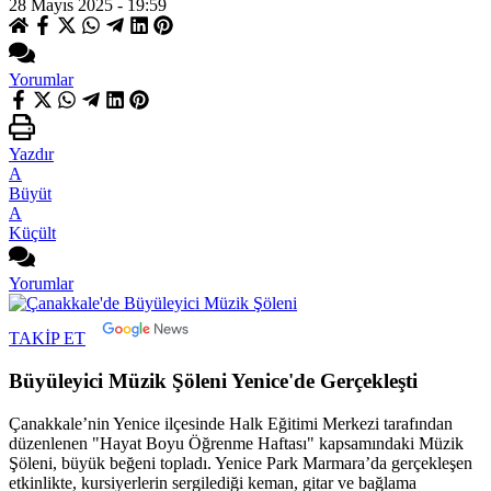
28 Mayıs 2025 - 19:59
Yorumlar
Yazdır
A
Büyüt
A
Küçült
Yorumlar
TAKİP ET
Büyüleyici Müzik Şöleni Yenice'de Gerçekleşti
Çanakkale’nin Yenice ilçesinde Halk Eğitimi Merkezi tarafından
düzenlenen "Hayat Boyu Öğrenme Haftası" kapsamındaki Müzik
Şöleni, büyük beğeni topladı. Yenice Park Marmara’da gerçekleşen
etkinlikte, kursiyerlerin sergilediği keman, gitar ve bağlama