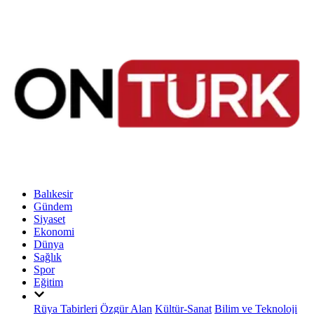
Balıkesir
Gündem
Siyaset
Ekonomi
Dünya
Sağlık
Spor
Eğitim
Rüya Tabirleri
Özgür Alan
Kültür-Sanat
Bilim ve Teknoloji