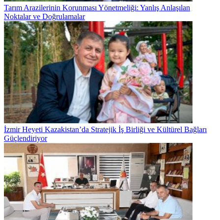
Tarım Arazilerinin Korunması Yönetmeliği: Yanlış Anlaşılan
Noktalar ve Doğrulamalar
İzmir Heyeti Kazakistan’da Stratejik İş Birliği ve Kültürel Bağları
Güçlendiriyor