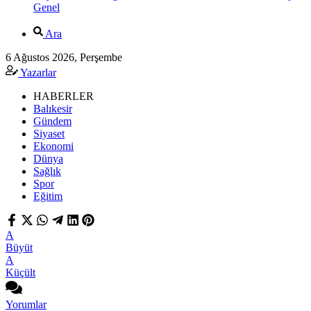
Genel
Ara
6 Ağustos 2026, Perşembe
Yazarlar
HABERLER
Balıkesir
Gündem
Siyaset
Ekonomi
Dünya
Sağlık
Spor
Eğitim
A
Büyüt
A
Küçült
Yorumlar