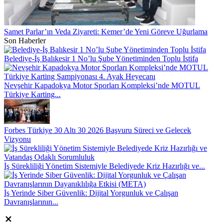
Samet Parlar’ın Veda Ziyareti: Kemer’de Yeni Göreve Uğurlama
Son Haberler
Belediye-İş Balıkesir 1 No’lu Şube Yönetiminden Toplu İstifa
Nevşehir Kapadokya Motor Sporları Kompleksi’nde MOTUL
Türkiye Karting...
Forbes Türkiye 30 Altı 30 2026 Başvuru Süreci ve Gelecek
Vizyonu
İş Sürekliliği Yönetim Sistemiyle Belediyede Kriz Hazırlığı ve...
İş Yerinde Siber Güvenlik: Dijital Yorgunluk ve Çalışan
Davranışlarının...