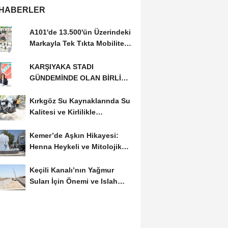
 HABERLER
A101'de 13.500'ün Üzerindeki
Markayla Tek Tıkta Mobilitesi
ve Ev Yaşamı
KARŞIYAKA STADI
GÜNDEMİNDE OLAN BİRLİK
RİSALE: MALİYET İRASINI...
Kırkgöz Su Kaynaklarında Su
Kalitesi ve Kirlilikle
Mücadele: Bilimsel...
Kemer’de Aşkın Hikayesi:
Henna Heykeli ve Mitolojik
Zenginlikler
Keçili Kanalı’nın Yağmur
Suları İçin Önemi ve Islah
Projeleri...