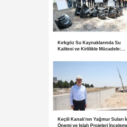
Kırkgöz Su Kaynaklarında Su
Kalitesi ve Kirlilikle Mücadele:
Bilimsel İzleme ve Toplumsal
Sorumluluk
Keçili Kanalı’nın Yağmur Suları İ
Önemi ve Islah Projeleri İncelem