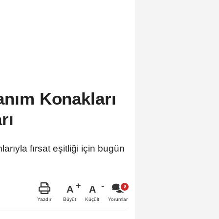
anım Konakları
rı
ıyla fırsat eşitliği için bugün
A
A
Büyüt
Küçült
Yazdır
Yorumlar