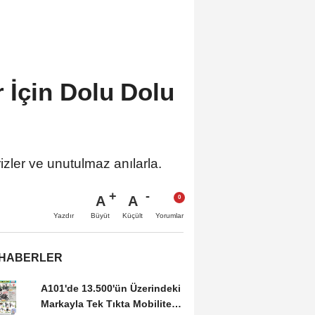
r İçin Dolu Dolu
izler ve unutulmaz anılarla.
A
A
Büyüt
Küçült
Yazdır
Yorumlar
 HABERLER
A101'de 13.500'ün Üzerindeki
Markayla Tek Tıkta Mobilitesi