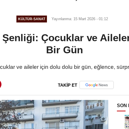
Katılımcılara Katkısı
Yayınlanma: 15 Mart 2026 - 01:12
KÜLTÜR-SANAT
Şenliği: Çocuklar ve Ailele
Bir Gün
uklar ve aileler için dolu dolu bir gün, eğlence, sürpr
TAKİP ET
SON