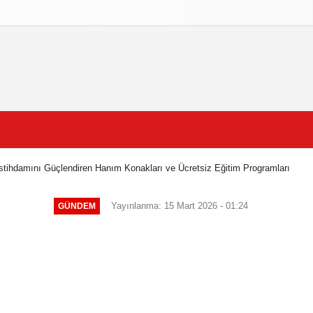
litikasi
Şartlar ve Koşullar
İstihdamını Güçlendiren Hanım Konakları ve Ücretsiz Eğitim Programları
Yayınlanma: 15 Mart 2026 - 01:24
GÜNDEM