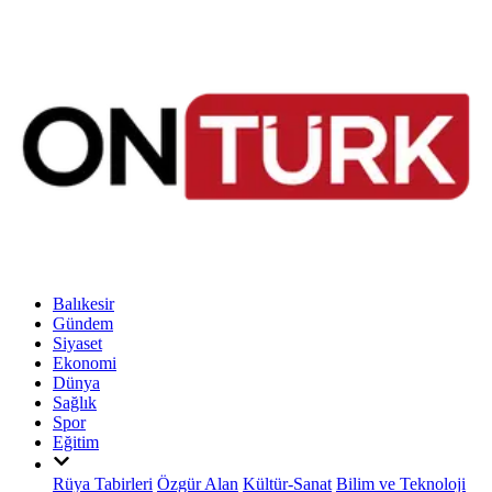
Balıkesir
Gündem
Siyaset
Ekonomi
Dünya
Sağlık
Spor
Eğitim
Rüya Tabirleri
Özgür Alan
Kültür-Sanat
Bilim ve Teknoloji