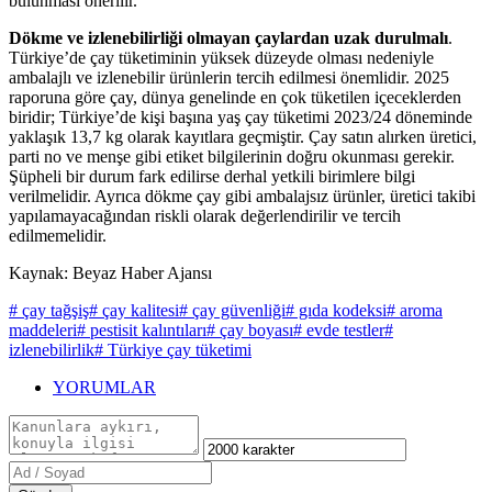
bulunması önerilir.
Dökme ve izlenebilirliği olmayan çaylardan uzak durulmalı
.
Türkiye’de çay tüketiminin yüksek düzeyde olması nedeniyle
ambalajlı ve izlenebilir ürünlerin tercih edilmesi önemlidir. 2025
raporuna göre çay, dünya genelinde en çok tüketilen içeceklerden
biridir; Türkiye’de kişi başına yaş çay tüketimi 2023/24 döneminde
yaklaşık 13,7 kg olarak kayıtlara geçmiştir. Çay satın alırken üretici,
parti no ve menşe gibi etiket bilgilerinin doğru okunması gerekir.
Şüpheli bir durum fark edilirse derhal yetkili birimlere bilgi
verilmelidir. Ayrıca dökme çay gibi ambalajsız ürünler, üretici takibi
yapılamayacağından riskli olarak değerlendirilir ve tercih
edilmemelidir.
Kaynak: Beyaz Haber Ajansı
# çay tağşiş
# çay kalitesi
# çay güvenliği
# gıda kodeksi
# aroma
maddeleri
# pestisit kalıntıları
# çay boyası
# evde testler
#
izlenebilirlik
# Türkiye çay tüketimi
YORUMLAR