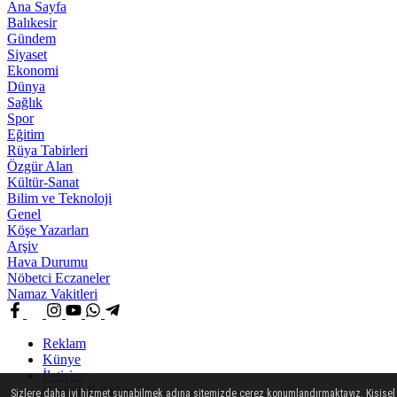
Ana Sayfa
Balıkesir
Gündem
Siyaset
Ekonomi
Dünya
Sağlık
Spor
Eğitim
Rüya Tabirleri
Özgür Alan
Kültür-Sanat
Bilim ve Teknoloji
Genel
Köşe Yazarları
Arşiv
Hava Durumu
Nöbetci Eczaneler
Namaz Vakitleri
Reklam
Künye
İletişim
Gizlilik Politikasi
Sizlere daha iyi hizmet sunabilmek adına sitemizde çerez konumlandırmaktayız. Kişisel