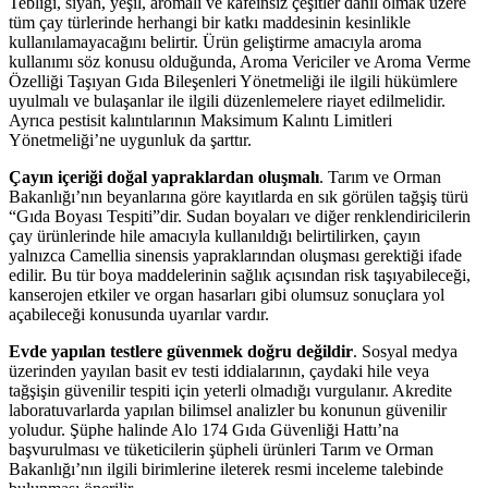
Tebliği, siyah, yeşil, aromalı ve kafeinsiz çeşitler dahil olmak üzere
tüm çay türlerinde herhangi bir katkı maddesinin kesinlikle
kullanılamayacağını belirtir. Ürün geliştirme amacıyla aroma
kullanımı söz konusu olduğunda, Aroma Vericiler ve Aroma Verme
Özelliği Taşıyan Gıda Bileşenleri Yönetmeliği ile ilgili hükümlere
uyulmalı ve bulaşanlar ile ilgili düzenlemelere riayet edilmelidir.
Ayrıca pestisit kalıntılarının Maksimum Kalıntı Limitleri
Yönetmeliği’ne uygunluk da şarttır.
Çayın içeriği doğal yapraklardan oluşmalı
. Tarım ve Orman
Bakanlığı’nın beyanlarına göre kayıtlarda en sık görülen tağşiş türü
“Gıda Boyası Tespiti”dir. Sudan boyaları ve diğer renklendiricilerin
çay ürünlerinde hile amacıyla kullanıldığı belirtilirken, çayın
yalnızca Camellia sinensis yapraklarından oluşması gerektiği ifade
edilir. Bu tür boya maddelerinin sağlık açısından risk taşıyabileceği,
kanserojen etkiler ve organ hasarları gibi olumsuz sonuçlara yol
açabileceği konusunda uyarılar vardır.
Evde yapılan testlere güvenmek doğru değildir
. Sosyal medya
üzerinden yayılan basit ev testi iddialarının, çaydaki hile veya
tağşişin güvenilir tespiti için yeterli olmadığı vurgulanır. Akredite
laboratuvarlarda yapılan bilimsel analizler bu konunun güvenilir
yoludur. Şüphe halinde Alo 174 Gıda Güvenliği Hattı’na
başvurulması ve tüketicilerin şüpheli ürünleri Tarım ve Orman
Bakanlığı’nın ilgili birimlerine ileterek resmi inceleme talebinde