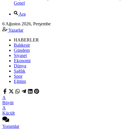
Genel
Ara
6 Ağustos 2026, Perşembe
Yazarlar
HABERLER
Balıkesir
Gündem
Siyaset
Ekonomi
Dünya
Sağlık
Spor
Eğitim
A
Büyüt
A
Küçült
Yorumlar