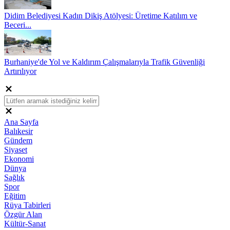
Didim Belediyesi Kadın Dikiş Atölyesi: Üretime Katılım ve
Beceri...
Burhaniye'de Yol ve Kaldırım Çalışmalarıyla Trafik Güvenliği
Artırılıyor
Ana Sayfa
Balıkesir
Gündem
Siyaset
Ekonomi
Dünya
Sağlık
Spor
Eğitim
Rüya Tabirleri
Özgür Alan
Kültür-Sanat