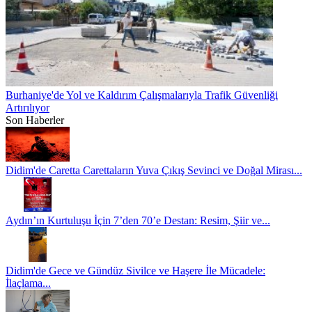
Burhaniye'de Yol ve Kaldırım Çalışmalarıyla Trafik Güvenliği
Artırılıyor
Son Haberler
Didim'de Caretta Carettaların Yuva Çıkış Sevinci ve Doğal Mirası...
Aydın’ın Kurtuluşu İçin 7’den 70’e Destan: Resim, Şiir ve...
Didim'de Gece ve Gündüz Sivilce ve Haşere İle Mücadele:
İlaçlama...