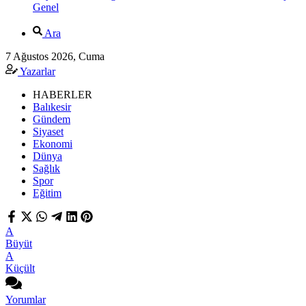
Genel
Ara
7 Ağustos 2026, Cuma
Yazarlar
HABERLER
Balıkesir
Gündem
Siyaset
Ekonomi
Dünya
Sağlık
Spor
Eğitim
A
Büyüt
A
Küçült
Yorumlar