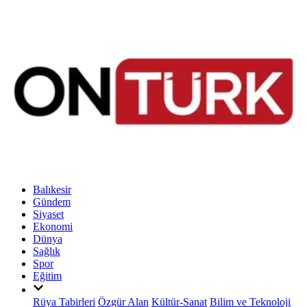
Balıkesir
Gündem
Siyaset
Ekonomi
Dünya
Sağlık
Spor
Eğitim
Rüya Tabirleri
Özgür Alan
Kültür-Sanat
Bilim ve Teknoloji