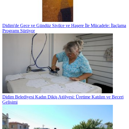
Didim'de Gece ve Gündüz Sivilce ve Haşere İle Mücadele: İlaçlama
Programı Sürüyor
Didim Belediyesi Kadın Dikiş Atölyesi: Üretime Katılım ve Beceri
Gelişimi