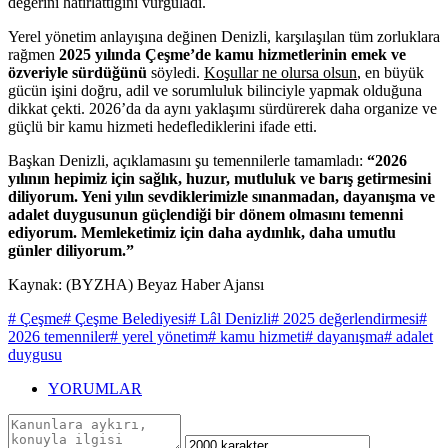
değerini hatırlattığını vurguladı.
Yerel yönetim anlayışına değinen Denizli, karşılaşılan tüm zorluklara
rağmen
2025 yılında Çeşme’de kamu hizmetlerinin emek ve
özveriyle sürdüğünü
söyledi.
Koşullar ne olursa olsun
, en büyük
gücün işini doğru, adil ve sorumluluk bilinciyle yapmak olduğuna
dikkat çekti. 2026’da da aynı yaklaşımı sürdürerek daha organize ve
güçlü bir kamu hizmeti hedeflediklerini ifade etti.
Başkan Denizli, açıklamasını şu temennilerle tamamladı:
“2026
yılının hepimiz için sağlık, huzur, mutluluk ve barış getirmesini
diliyorum. Yeni yılın sevdiklerimizle sınanmadan, dayanışma ve
adalet duygusunun güçlendiği bir dönem olmasını temenni
ediyorum. Memleketimiz için daha aydınlık, daha umutlu
günler diliyorum.”
Kaynak: (BYZHA) Beyaz Haber Ajansı
# Çeşme
# Çeşme Belediyesi
# Lâl Denizli
# 2025 değerlendirmesi
#
2026 temenniler
# yerel yönetim
# kamu hizmeti
# dayanışma
# adalet
duygusu
YORUMLAR