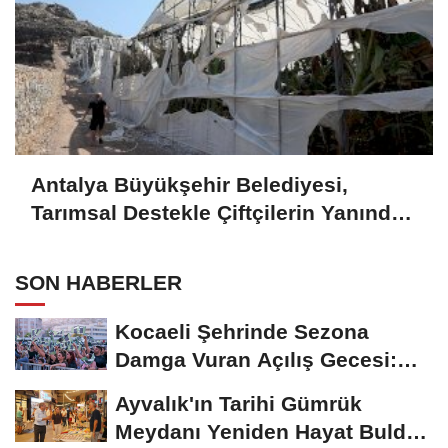
Antalya Büyükşehir Belediyesi,
Tarımsal Destekle Çiftçilerin Yanında:
Ser naylonu 24.100 m2 Dağıtımı
SON HABERLER
Kocaeli Şehrinde Sezona
Damga Vuran Açılış Gecesi:
Futbol ve Müzik...
Ayvalık'ın Tarihi Gümrük
Meydanı Yeniden Hayat Buldu: