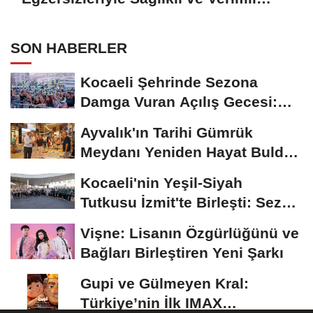
Çalışma Pratikleri
SON HABERLER
Kocaeli Şehrinde Sezona
Damga Vuran Açılış Gecesi:
Futbol ve Müzik...
Ayvalık'ın Tarihi Gümrük
Meydanı Yeniden Hayat Buldu:
Açılış...
Kocaeli'nin Yeşil-Siyah
Tutkusu İzmit'te Birleşti: Sezon
Açılışı...
Vişne: Lisanın Özgürlüğünü ve
Bağları Birleştiren Yeni Şarkı
Gupi ve Gülmeyen Kral:
Türkiye’nin İlk IMAX