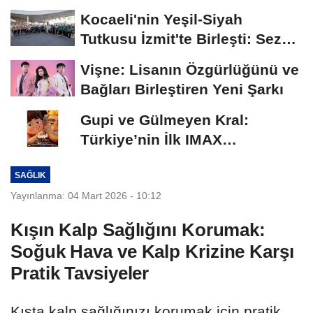
Açılış...
Kocaeli'nin Yeşil-Siyah
Tutkusu İzmit'te Birleşti: Sezon
Açılışı...
Vişne: Lisanın Özgürlüğünü ve
Bağları Birleştiren Yeni Şarkı
Gupi ve Gülmeyen Kral:
Türkiye’nin İlk IMAX
Animasyonu Yakında
SAĞLIK
Vizyona...
Yayınlanma: 04 Mart 2026 - 10:12
Kışın Kalp Sağlığını Korumak:
Soğuk Hava ve Kalp Krizine Karşı
Pratik Tavsiyeler
Kışta kalp sağlığınızı korumak için pratik