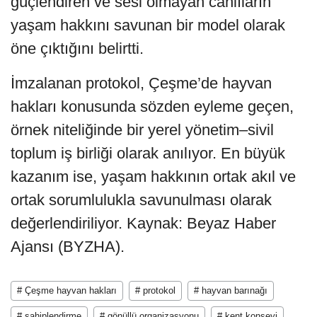
güçlendiren ve sesi olmayan canlıların
yaşam hakkını savunan bir model olarak
öne çıktığını belirtti.
İmzalanan protokol, Çeşme’de hayvan
hakları konusunda sözden eyleme geçen,
örnek niteliğinde bir yerel yönetim–sivil
toplum iş birliği olarak anılıyor. En büyük
kazanım ise, yaşam hakkının ortak akıl ve
ortak sorumlulukla savunulması olarak
değerlendiriliyor. Kaynak: Beyaz Haber
Ajansı (BYZHA).
# Çeşme hayvan hakları
# protokol
# hayvan barınağı
# sahiplendirme
# gönüllü organizasyonu
# kent konseyi