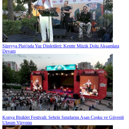
Süreyya Plajı'nda Yaz Dinletileri: Kentte Müzik Dolu Akşamlara
Devam
Konya Bisiklet Festivali: Şehrin Sınırlarını Aşan Coşku ve Güvenli
Ulaşım Vizyonu