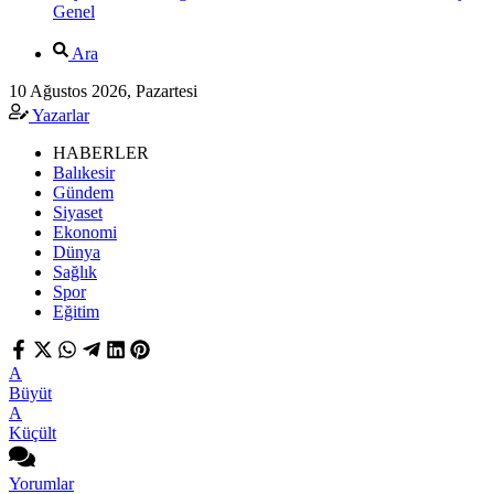
Genel
Ara
10 Ağustos 2026, Pazartesi
Yazarlar
HABERLER
Balıkesir
Gündem
Siyaset
Ekonomi
Dünya
Sağlık
Spor
Eğitim
A
Büyüt
A
Küçült
Yorumlar