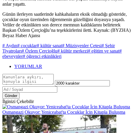
anlar yaşattı.
Günün ilerleyen saatlerinde kahkahaların eksik olmadığı gösteride,
çocuklar oyun üzerinden öğrenmenin güzelliğini doyasıya yaşadı.
Veliler de etkinlikten son derece memnun kaldıklarını belirterek
Başkan Özlem Çerçioğlu’na teşekkürlerini iletti. Kaynak: (BYZHA)
Beyaz Haber Ajansı
# Aydın
# çocuklar
# kültür sanat
# Müzisyenler Çetesi
# Şehir
Tiyatroları
# Özlem Çerçioğlu
# kültür merkezi
# eğitim ve sanat
#
ebeveynler
# öğrenci etkinlikleri
YORUMLAR
Gönder
İlginizi Çekebilir
Osmangazi Okuyor: Yeniceabat'ta Çocuklar İçin Kitapla Buluşma