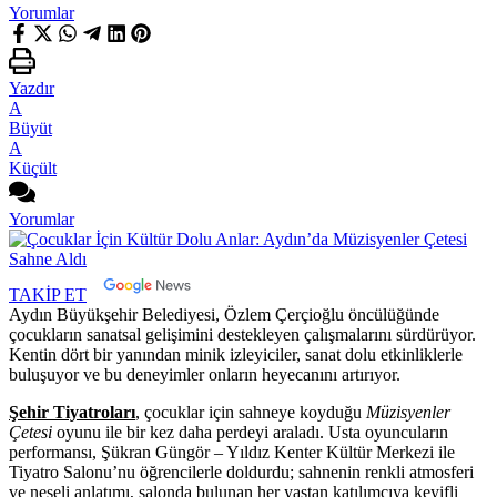
Yorumlar
Yazdır
A
Büyüt
A
Küçült
Yorumlar
TAKİP ET
Aydın Büyükşehir Belediyesi, Özlem Çerçioğlu öncülüğünde
çocukların sanatsal gelişimini destekleyen çalışmalarını sürdürüyor.
Kentin dört bir yanından minik izleyiciler, sanat dolu etkinliklerle
buluşuyor ve bu deneyimler onların heyecanını artırıyor.
Şehir Tiyatroları
, çocuklar için sahneye koyduğu
Müzisyenler
Çetesi
oyunu ile bir kez daha perdeyi araladı. Usta oyuncuların
performansı, Şükran Güngör – Yıldız Kenter Kültür Merkezi ile
Tiyatro Salonu’nu öğrencilerle doldurdu; sahnenin renkli atmosferi
ve neşeli anlatımı, salonda bulunan her yaştan katılımcıya keyifli