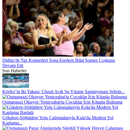
Didim’de Yaz Konserleri Sona Ererken Bilal Sonses Coşkusu
Devam Etti
Son Haberler
Körfez’in İki Yakası: Ulusal Açık Su Yüzme Şampiyonası Şehrin...
Osmangazi Okuyor: Yeniceabat'ta Çocuklar İçin Kitapla Buluşma
Gökdere-Söğütdere Yolu Çalışmalarıyla Kula'da Modern Yol
Kaplama...