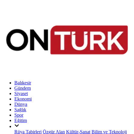
Balıkesir
Gündem
Siyaset
Ekonomi
Dünya
Sağlık
Spor
Eğitim
Rüya Tabirleri
Özgür Alan
Kültür-Sanat
Bilim ve Teknoloji