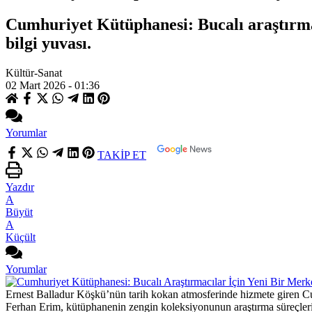
Cumhuriyet Kütüphanesi: Bucalı araştırmac
bilgi yuvası.
Kültür-Sanat
02 Mart 2026 - 01:36
Yorumlar
TAKİP ET
Yazdır
A
Büyüt
A
Küçült
Yorumlar
Ernest Balladur Köşkü’nün tarih kokan atmosferinde hizmete giren Cumh
Ferhan Erim, kütüphanenin zengin koleksiyonunun araştırma süreçlerini h