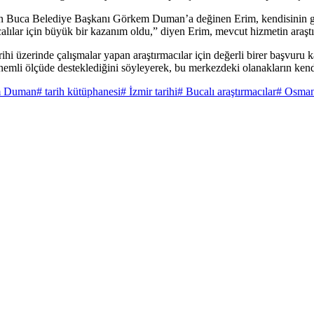
n Buca Belediye Başkanı Görkem Duman’a değinen Erim, kendisinin genç 
lılar için büyük bir kazanım oldu,” diyen Erim, mevcut hizmetin araştı
ihi üzerinde çalışmalar yapan araştırmacılar için değerli birer başvur
emli ölçüde desteklediğini söyleyerek, bu merkezdeki olanakların kendis
m Duman
# tarih kütüphanesi
# İzmir tarihi
# Bucalı araştırmacılar
# Osman