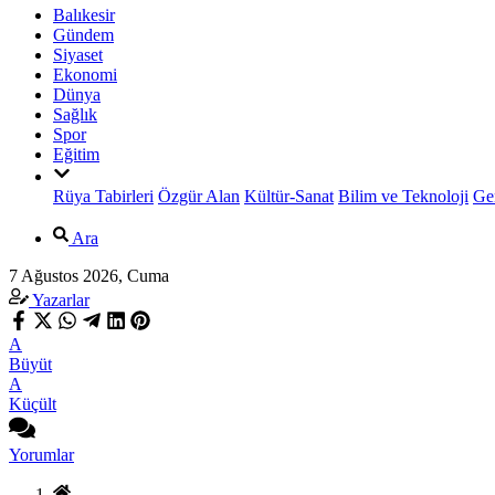
Balıkesir
Gündem
Siyaset
Ekonomi
Dünya
Sağlık
Spor
Eğitim
Rüya Tabirleri
Özgür Alan
Kültür-Sanat
Bilim ve Teknoloji
Ge
Ara
7 Ağustos 2026, Cuma
Yazarlar
A
Büyüt
A
Küçült
Yorumlar