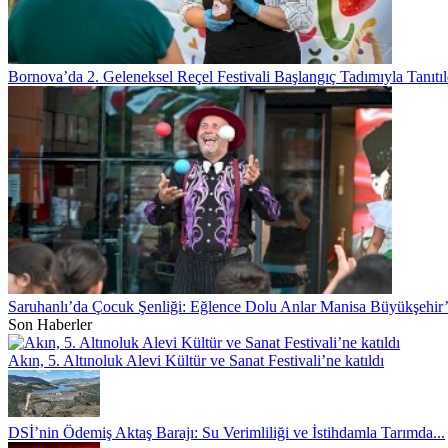
Bornova’da 2. Geleneksel Reçel Festivali Başlangıç Tadımıyla Tanıtıl
Saruhanlı’da Çocuk Şenliği: Eğlence Dolu Anlar Manisa Büyükşehir
Son Haberler
Akın, 5. Altınoluk Alevi Kültür ve Sanat Festivali’ne katıldı
DSİ’nin Ödemiş Aktaş Barajı: Su Verimliliği ve İstihdamla Tarımda...