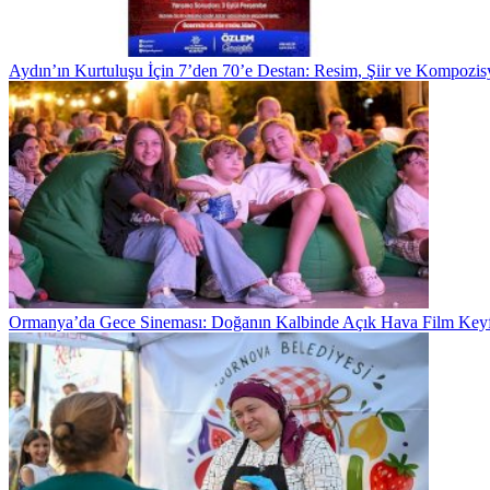
Aydın’ın Kurtuluşu İçin 7’den 70’e Destan: Resim, Şiir ve Kompozis
Ormanya’da Gece Sineması: Doğanın Kalbinde Açık Hava Film Keyf