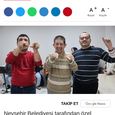
A
A
Büyüt
Küçült
TAKİP ET
Nevşehir Belediyesi tarafından özel