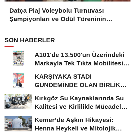
Datça Plaj Voleybolu Turnuvası
Şampiyonları ve Ödül Töreninin
Anlamlı Anları
SON HABERLER
A101'de 13.500'ün Üzerindeki
Markayla Tek Tıkta Mobilitesi
ve Ev Yaşamı
KARŞIYAKA STADI
GÜNDEMİNDE OLAN BİRLİK
RİSALE: MALİYET İRASINI...
Kırkgöz Su Kaynaklarında Su
Kalitesi ve Kirlilikle Mücadele:
Bilimsel...
Kemer’de Aşkın Hikayesi:
Henna Heykeli ve Mitolojik