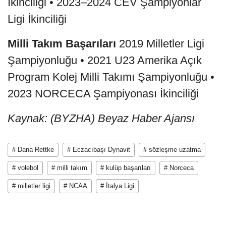
İkinciliği • 2023–2024 CEV Şampiyonlar
Ligi İkinciliği
Milli Takım Başarıları
2019 Milletler Ligi
Şampiyonluğu • 2021 U23 Amerika Açık
Program Kolej Milli Takımı Şampiyonluğu •
2023 NORCECA Şampiyonası İkinciliği
Kaynak: (BYZHA) Beyaz Haber Ajansı
# Dana Rettke
# Eczacıbaşı Dynavit
# sözleşme uzatma
# volebol
# milli takım
# kulüp başarıları
# Norceca
# milletler ligi
# NCAA
# İtalya Ligi