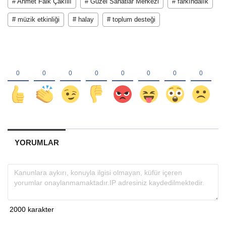
# Ahmet Faik Çakıllı
# Güzel Sanatlar Merkezi
# farkındalık
# müzik etkinliği
# halay
# toplum desteği
YORUMLAR