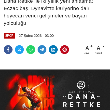
Dana Rettke ile iki yıllık yeni anlaşma:
Eczacıbaşı Dynavit’te kariyerine dair
heyecan verici gelişmeler ve başarı
yolculuğu
27 Şubat 2026 - 03:00
SPOR
A
A
Büyüt
Küçült