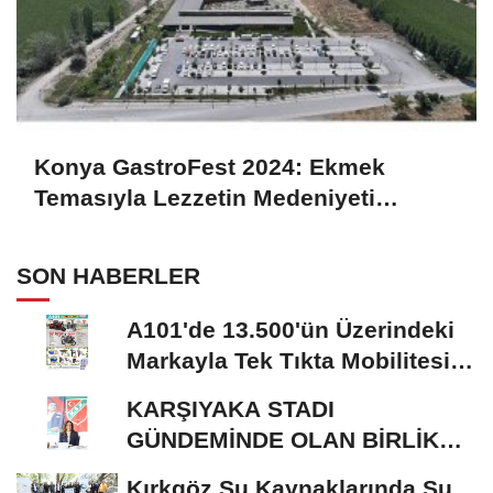
Konya GastroFest 2024: Ekmek
Temasıyla Lezzetin Medeniyeti
Sahnedeyiz
SON HABERLER
A101'de 13.500'ün Üzerindeki
Markayla Tek Tıkta Mobilitesi
ve Ev Yaşamı
KARŞIYAKA STADI
GÜNDEMİNDE OLAN BİRLİK
RİSALE: MALİYET İRASINI...
Kırkgöz Su Kaynaklarında Su