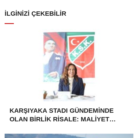
İLGINIZI ÇEKEBILIR
KARŞIYAKA STADI GÜNDEMİNDE
OLAN BİRLİK RİSALE: MALİYET
İRASINI GÜÇLENDİRME VE GELECEK
TEŞVİKLERİ