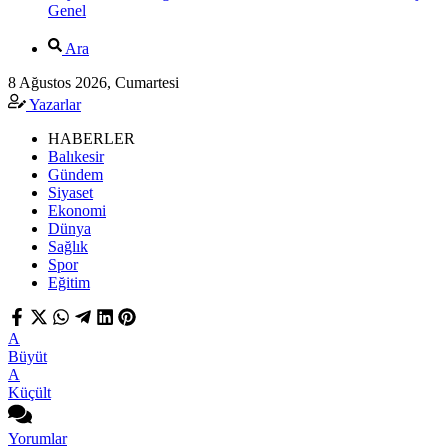
Genel
Ara
8 Ağustos 2026, Cumartesi
Yazarlar
HABERLER
Balıkesir
Gündem
Siyaset
Ekonomi
Dünya
Sağlık
Spor
Eğitim
A
Büyüt
A
Küçült
Yorumlar