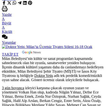
Yazdır
A
Büyüt
A
Küçült
Yorumlar
TAKİP ET
Milas Belediyesi’nin kültür ve sanat programları kapsamında
sahnelenecek olan bir oyunla, sanatseverler yeniden buluşuyor.
İlçenin dinamik kültürel yaşamını daha da canlandırmayı hedefleyen
etkinlikte, Milas Belediyesi Şehir Tiyatro (MİŞTİ) ve İasos Köy
Tiyatrosu iş birliğiyle
Doktor Yetiş
adlı tek perdelik komedi/müzikli
oyun sahne alacak. Gösteri ücretsiz olarak izleyicilerle buluşacak.
3 gün boyunca
izleyici karşısına çıkacak oyunun yazarı ve
yönetmeni Volkan Han olup, kadroda Nilgün Yılmaz, Defne Ece
Yılmaz, Berna Emek, Zerda Nur Öztoprak, Nurhan Sağlık, Ceyda
Sağlık, Halil Alp Arslan, Berkan Cengiz, Emre Serin, Aksu Özalp,
Hüseyin Bölükbaşı Merdane Yıldız Sayan, Mehmet Can Sayan ve