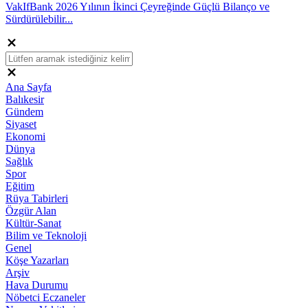
VakIfBank 2026 Yılının İkinci Çeyreğinde Güçlü Bilanço ve
Sürdürülebilir...
Ana Sayfa
Balıkesir
Gündem
Siyaset
Ekonomi
Dünya
Sağlık
Spor
Eğitim
Rüya Tabirleri
Özgür Alan
Kültür-Sanat
Bilim ve Teknoloji
Genel
Köşe Yazarları
Arşiv
Hava Durumu
Nöbetci Eczaneler