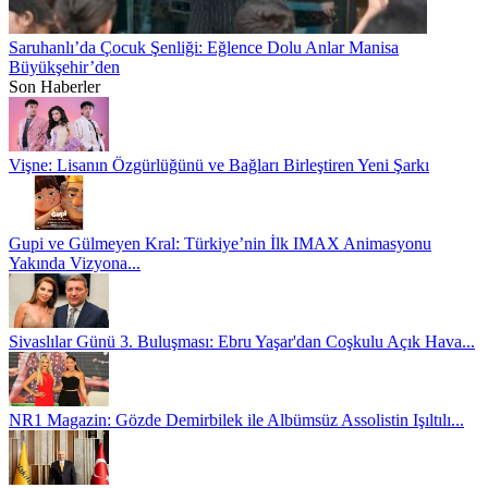
Saruhanlı’da Çocuk Şenliği: Eğlence Dolu Anlar Manisa
Büyükşehir’den
Son Haberler
Vişne: Lisanın Özgürlüğünü ve Bağları Birleştiren Yeni Şarkı
Gupi ve Gülmeyen Kral: Türkiye’nin İlk IMAX Animasyonu
Yakında Vizyona...
Sivaslılar Günü 3. Buluşması: Ebru Yaşar'dan Coşkulu Açık Hava...
NR1 Magazin: Gözde Demirbilek ile Albümsüz Assolistin Işıltılı...