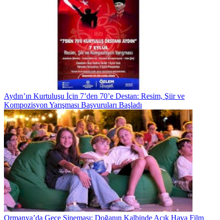
Aydın’ın Kurtuluşu İçin 7’den 70’e Destan: Resim, Şiir ve
Kompozisyon Yarışması Başvuruları Başladı
Ormanya’da Gece Sineması: Doğanın Kalbinde Açık Hava Film