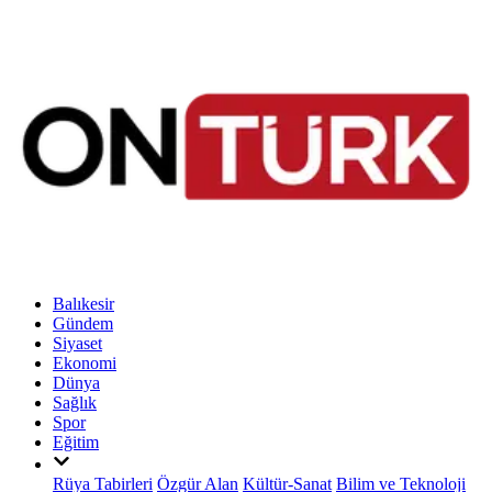
Balıkesir
Gündem
Siyaset
Ekonomi
Dünya
Sağlık
Spor
Eğitim
Rüya Tabirleri
Özgür Alan
Kültür-Sanat
Bilim ve Teknoloji