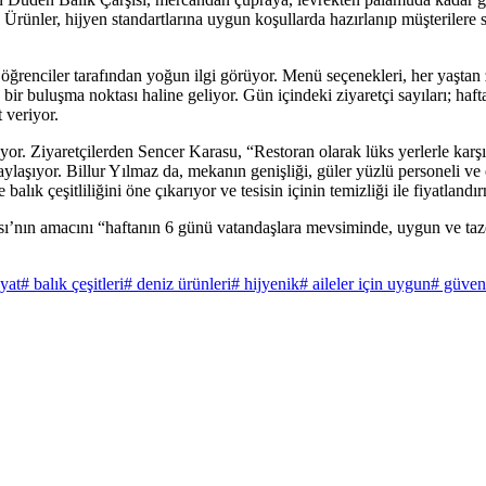
. Ürünler, hijyen standartlarına uygun koşullarda hazırlanıp müşterilere 
 öğrenciler tarafından yoğun ilgi görüyor. Menü seçenekleri, her yaştan z
in bir buluşma noktası haline geliyor. Gün içindeki ziyaretçi sayıları; ha
 veriyor.
yor. Ziyaretçilerden Sencer Karasu, “Restoran olarak lüks yerlerle karşı
aylaşıyor. Billur Yılmaz da, mekanın genişliği, güler yüzlü personeli v
e balık çeşitliliğini öne çıkarıyor ve tesisin içinin temizliği ile fiyatla
’nın amacını “haftanın 6 günü vatandaşlara mevsiminde, uygun ve taze
yat
# balık çeşitleri
# deniz ürünleri
# hijyenik
# aileler için uygun
# güven