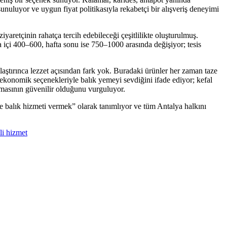
sunuluyor ve uygun fiyat politikasıyla rekabetçi bir alışveriş deneyimi
iyaretçinin rahatça tercih edebileceği çeşitlilikte oluşturulmuş.
fta içi 400–600, hafta sonu ise 750–1000 arasında değişiyor; tesis
laştırınca lezzet açısından fark yok. Buradaki ürünler her zaman taze
e ekonomik seçenekleriyle balık yemeyi sevdiğini ifade ediyor; kefal
ndırmasının güvenilir olduğunu vurguluyor.
 balık hizmeti vermek” olarak tanımlıyor ve tüm Antalya halkını
li hizmet