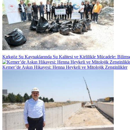
Kırkgöz Su Kaynaklarında Su Kalitesi ve Kirlilikle Mücadele: Bilim
Kemer’de Aşkın Hikayesi: Henna Heykeli ve Mitolojik Zenginlikler