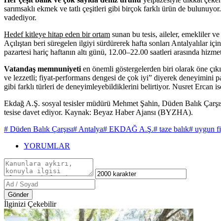
sarımsaklı ekmek ve tatlı çeşitleri gibi birçok farklı ürün de bulunuyor
vadediyor.
Hedef kitleye hitap eden bir ortam
sunan bu tesis, aileler, emekliler ve
Açılıştan beri süregelen ilgiyi sürdürerek hafta sonları Antalyalılar iç
pazartesi hariç haftanın altı günü, 12.00–22.00 saatleri arasında hizmet
Vatandaş memnuniyeti
en önemli göstergelerden biri olarak öne çıkı
ve lezzetli; fiyat-performans dengesi de çok iyi” diyerek deneyimini p
gibi farklı türleri de deneyimleyebildiklerini belirtiyor. Nusret Ercan is
Ekdağ A.Ş. sosyal tesisler müdürü Mehmet Şahin, Düden Balık Çarşısı
tesise davet ediyor. Kaynak: Beyaz Haber Ajansı (BYZHA).
# Düden Balık Çarşısı
# Antalya
# EKDAĞ A.Ş.
# taze balık
# uygun fi
YORUMLAR
Gönder
İlginizi Çekebilir