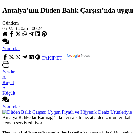
Antalya’nın Düden Balık Çarşısı’nda uygun f
Gündem
05 Mart 2026 - 00:24
Yorumlar
TAKİP ET
Yazdır
A
Büyüt
A
Küçült
Yorumlar
Antalya Balıkçılar Barınağı’nda her sabah mezatta deniz ürünleri kalit
hemen servis ediliyor.
Her çeşit balık ve çok sayıda deniz ürünü
yelpazesiyle dikkat çeke