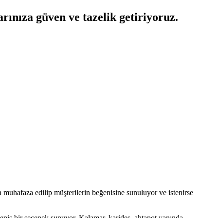
rınıza güven ve tazelik getiriyoruz.
a muhafaza edilip müşterilerin beğenisine sunuluyor ve istenirse
niş bir seçenek sunuyor. Kalamar, karides, ahtapot yanında