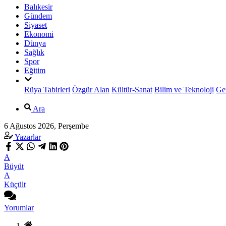
Balıkesir
Gündem
Siyaset
Ekonomi
Dünya
Sağlık
Spor
Eğitim
Rüya Tabirleri
Özgür Alan
Kültür-Sanat
Bilim ve Teknoloji
Ge
Ara
6 Ağustos 2026, Perşembe
Yazarlar
A
Büyüt
A
Küçült
Yorumlar