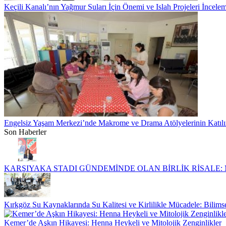
Keçili Kanalı’nın Yağmur Suları İçin Önemi ve Islah Projeleri İncelem
Engelsiz Yaşam Merkezi’nde Makrome ve Drama Atölyelerinin Katılım
Son Haberler
KARŞIYAKA STADI GÜNDEMİNDE OLAN BİRLİK RİSALE: M
Kırkgöz Su Kaynaklarında Su Kalitesi ve Kirlilikle Mücadele: Bilimse
Kemer’de Aşkın Hikayesi: Henna Heykeli ve Mitolojik Zenginlikler