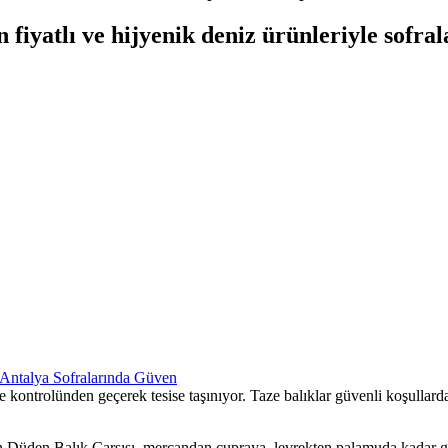
iyatlı ve hijyenik deniz ürünleriyle sofrala
e kontrolünden geçerek tesise taşınıyor. Taze balıklar güvenli koşullard
n Düden Balık Çarşısı, mercandan çupraya, levrekten palamuda kadar ge