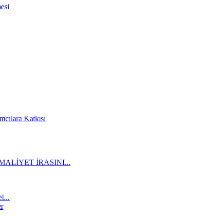
esi
cılara Katkısı
ALİYET İRASINI...
l...