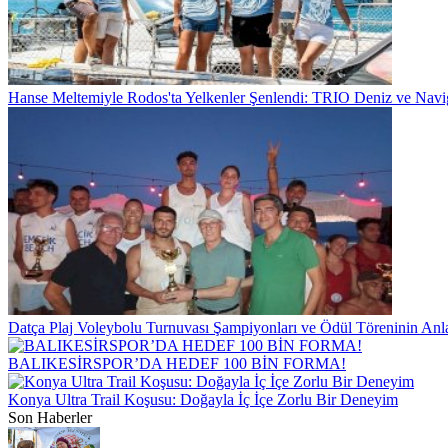
Hanse Meltemiyle Rodos'ta Yelkenler Şenlendi: TRIO Deniz ve Naviga
Datça Plaj Voleybolu Turnuvası Şampiyonları ve Ödül Töreninin Anl
BALIKESİRSPOR’DA HEDEF 100 BİN FORMA!
Konya Ultra Trail Koşusu: Doğayla İç İçe Zorlu Bir Deneyim
Son Haberler