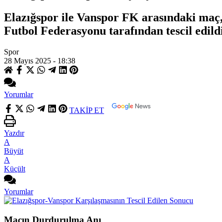
Elazığspor ile Vanspor FK arasındaki maç
Futbol Federasyonu tarafından tescil edil
Spor
28 Mayıs 2025 - 18:38
Yorumlar
TAKİP ET
Yazdır
A
Büyüt
A
Küçült
Yorumlar
Maçın Durdurulma Anı