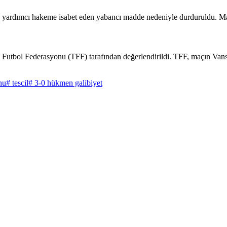
 yardımcı hakeme isabet eden yabancı madde nedeniyle durduruldu. Maçı
Futbol Federasyonu (TFF) tarafından değerlendirildi. TFF, maçın Vansp
nu
# tescil
# 3-0 hükmen galibiyet