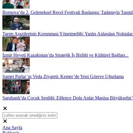
Bornova’da 2. Geleneksel Reçel Festivali Başlangıç Tadımıyla Tanıtıl
Tarım Arazilerinin Korunması Yönetmeliği: Yanlış Anlaşılan Noktalar.
İzmir Heyeti Kazakistan’da Stratejik İş Birliği ve Kültürel Bağları...
Samet Parlar’ın Veda Ziyareti: Kemer’de Yeni Göreve Uğurlama
Saruhanlı’da Çocuk Şenliği: Eğlence Dolu Anlar Manisa Büyükşehir
Ana Sayfa
Balıkesir