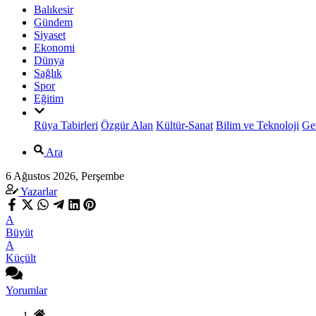
Balıkesir
Gündem
Siyaset
Ekonomi
Dünya
Sağlık
Spor
Eğitim
Rüya Tabirleri
Özgür Alan
Kültür-Sanat
Bilim ve Teknoloji
Ge
Ara
6 Ağustos 2026, Perşembe
Yazarlar
A
Büyüt
A
Küçült
Yorumlar