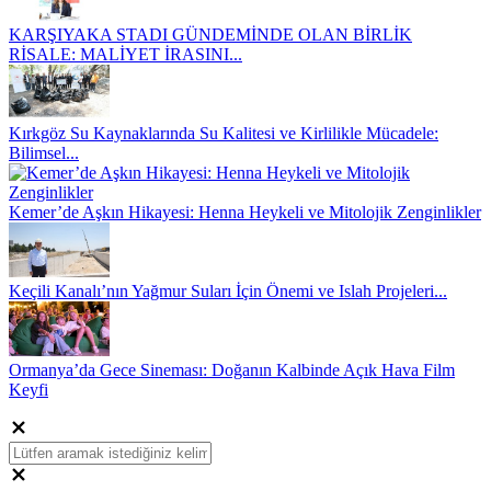
KARŞIYAKA STADI GÜNDEMİNDE OLAN BİRLİK
RİSALE: MALİYET İRASINI...
Kırkgöz Su Kaynaklarında Su Kalitesi ve Kirlilikle Mücadele:
Bilimsel...
Kemer’de Aşkın Hikayesi: Henna Heykeli ve Mitolojik Zenginlikler
Keçili Kanalı’nın Yağmur Suları İçin Önemi ve Islah Projeleri...
Ormanya’da Gece Sineması: Doğanın Kalbinde Açık Hava Film
Keyfi