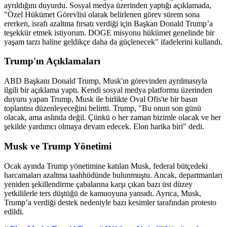
ayrıldığını duyurdu. Sosyal medya üzerinden yaptığı açıklamada,
"Özel Hükümet Görevlisi olarak belirlenen görev sürem sona
ererken, israfı azaltma fırsatı verdiği için Başkan Donald Trump’a
teşekkür etmek istiyorum. DOGE misyonu hükümet genelinde bir
yaşam tarzı haline geldikçe daha da güçlenecek" ifadelerini kullandı.
Trump'ın Açıklamaları
ABD Başkanı Donald Trump, Musk'ın görevinden ayrılmasıyla
ilgili bir açıklama yaptı. Kendi sosyal medya platformu üzerinden
duyuru yapan Trump, Musk ile birlikte Oval Ofis'te bir basın
toplantısı düzenleyeceğini belirtti. Trump, "Bu onun son günü
olacak, ama aslında değil. Çünkü o her zaman bizimle olacak ve her
şekilde yardımcı olmaya devam edecek. Elon harika biri" dedi.
Musk ve Trump Yönetimi
Ocak ayında Trump yönetimine katılan Musk, federal bütçedeki
harcamaları azaltma taahhüdünde bulunmuştu. Ancak, departmanları
yeniden şekillendirme çabalarına karşı çıkan bazı üst düzey
yetkililerle ters düştüğü de kamuoyuna yansıdı. Ayrıca, Musk,
Trump’a verdiği destek nedeniyle bazı kesimler tarafından protesto
edildi.