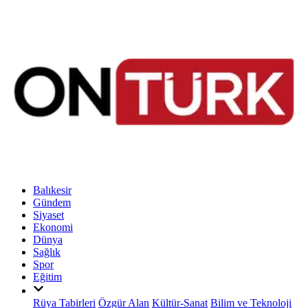
Balıkesir
Gündem
Siyaset
Ekonomi
Dünya
Sağlık
Spor
Eğitim
Rüya Tabirleri
Özgür Alan
Kültür-Sanat
Bilim ve Teknoloji