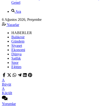
Genel
Ara
6 Ağustos 2026, Perşembe
Yazarlar
HABERLER
Balıkesir
Gündem
Siyaset
Ekonomi
Dünya
Sağlık
Spor
Eğitim
A
Büyüt
A
Küçült
Yorumlar