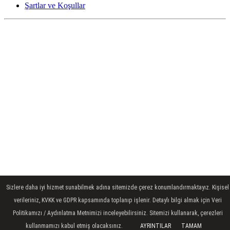
Şartlar ve Koşullar
Sizlere daha iyi hizmet sunabilmek adına sitemizde çerez konumlandırmaktayız. Kişisel
verileriniz, KVKK ve GDPR kapsamında toplanıp işlenir. Detaylı bilgi almak için Veri
Politikamızı / Aydınlatma Metnimizi inceleyebilirsiniz. Sitemizi kullanarak, çerezleri
kullanmamızı kabul etmiş olacaksınız.
AYRINTILAR
TAMAM