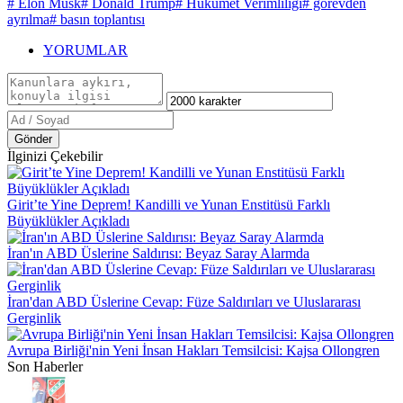
# Elon Musk
# Donald Trump
# Hükümet Verimliliği
# görevden
ayrılma
# basın toplantısı
YORUMLAR
Gönder
İlginizi Çekebilir
Girit’te Yine Deprem! Kandilli ve Yunan Enstitüsü Farklı
Büyüklükler Açıkladı
İran'ın ABD Üslerine Saldırısı: Beyaz Saray Alarmda
İran'dan ABD Üslerine Cevap: Füze Saldırıları ve Uluslararası
Gerginlik
Avrupa Birliği'nin Yeni İnsan Hakları Temsilcisi: Kajsa Ollongren
Son Haberler