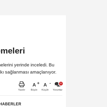
emeleri
melerini yerinde inceledi. Bu
katkı sağlanması amaçlanıyor.
A
A
Büyüt
Küçült
Yazdır
Yorumlar
 HABERLER