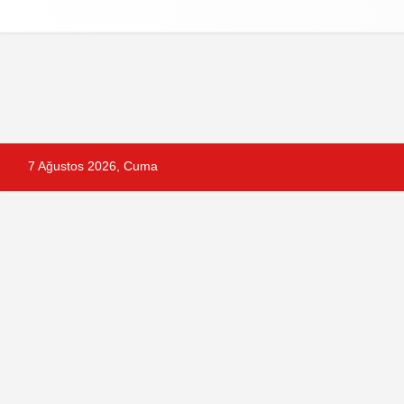
Reklam
Künye
İletişim
Gizlilik Po
7 Ağustos 2026, Cuma