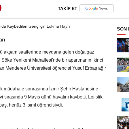
TAKİP ET
SON
an
ünü akşam saatlerinde meydana gelen doğalgaz
ı. Söke Yenikent Mahallesi'nde bir apartmanın ikinci
n Menderes Üniversitesi öğrencisi Yusuf Erbaş ağır
lk müdahale sonrasında İzmir Şehir Hastanesine
i sırasında 9 Mayıs günü hayatını kaybetti. Lojistik
aş, henüz 3. sınıf öğrencisiydi.