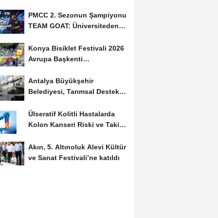
PMCC 2. Sezonun Şampiyonu
TEAM GOAT: Üniversiteden
Profesyonel Sahneye...
Konya Bisiklet Festivali 2026
Avrupa Başkenti
Etkinlikleriyle Başladı
Antalya Büyükşehir
Belediyesi, Tarımsal Destekle
Çiftçilerin Yanında:...
Ülseratif Kolitli Hastalarda
Kolon Kanseri Riski ve Takip
Stratejileri:...
Akın, 5. Altınoluk Alevi Kültür
ve Sanat Festivali’ne katıldı