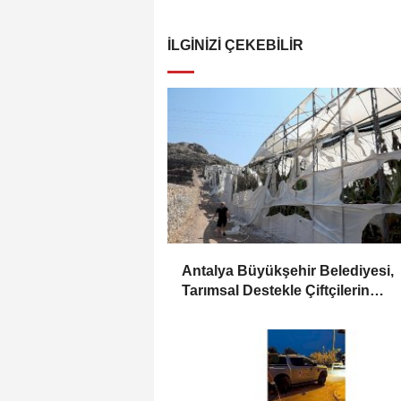
İLGINIZI ÇEKEBILIR
Antalya Büyükşehir Belediyesi,
Tarımsal Destekle Çiftçilerin
Yanında: Ser naylonu 24.100 m2
Dağıtımı