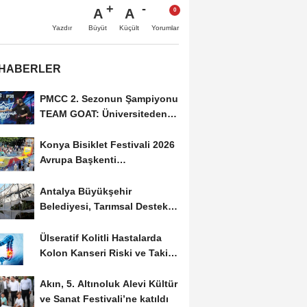
A
A
Büyüt
Küçült
Yazdır
Yorumlar
 HABERLER
PMCC 2. Sezonun Şampiyonu
TEAM GOAT: Üniversiteden
Profesyonel Sahneye...
Konya Bisiklet Festivali 2026
Avrupa Başkenti
Etkinlikleriyle Başladı
Antalya Büyükşehir
Belediyesi, Tarımsal Destekle
Çiftçilerin Yanında:...
Ülseratif Kolitli Hastalarda
Kolon Kanseri Riski ve Takip
Stratejileri:...
Akın, 5. Altınoluk Alevi Kültür
ve Sanat Festivali’ne katıldı