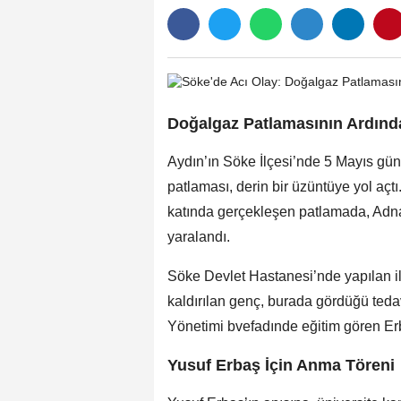
Doğalgaz Patlamasının Ardınd
Aydın’ın Söke İlçesi’nde 5 Mayıs g
patlaması, derin bir üzüntüye yol açt
katında gerçekleşen patlamada, Adna
yaralandı.
Söke Devlet Hastanesi’nde yapılan i
kaldırılan genç, burada gördüğü tedav
Yönetimi bvefadınde eğitim gören Erb
Yusuf Erbaş İçin Anma Töreni