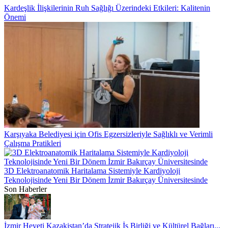
Kardeşlik İlişkilerinin Ruh Sağlığı Üzerindeki Etkileri: Kalitenin
Önemi
Karşıyaka Belediyesi için Ofis Egzersizleriyle Sağlıklı ve Verimli
Çalışma Pratikleri
3D Elektroanatomik Haritalama Sistemiyle Kardiyoloji
Teknolojisinde Yeni Bir Dönem İzmir Bakırçay Üniversitesinde
Son Haberler
İzmir Heyeti Kazakistan’da Stratejik İş Birliği ve Kültürel Bağları...