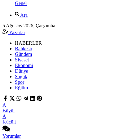
Genel
Ara
5 Ağustos 2026, Çarşamba
Yazarlar
HABERLER
Balıkesir
Gündem
Siyaset
Ekonomi
Dünya
Sağlık
Spor
Eğitim
A
Büyüt
A
Küçült
Yorumlar