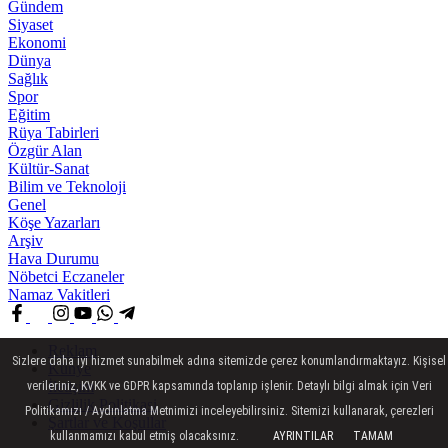
Gündem
Siyaset
Ekonomi
Dünya
Sağlık
Spor
Eğitim
Rüya Tabirleri
Özgür Alan
Kültür-Sanat
Bilim ve Teknoloji
Genel
Köşe Yazarları
Arşiv
Hava Durumu
Nöbetci Eczaneler
Namaz Vakitleri
Reklam
Sizlere daha iyi hizmet sunabilmek adına sitemizde çerez konumlandırmaktayız. Kişisel
Künye
İletişim
verileriniz, KVKK ve GDPR kapsamında toplanıp işlenir. Detaylı bilgi almak için Veri
Gizlilik Politikasi
Politikamızı / Aydınlatma Metnimizi inceleyebilirsiniz. Sitemizi kullanarak, çerezleri
Şartlar ve Koşullar
kullanmamızı kabul etmiş olacaksınız.
AYRINTILAR
TAMAM