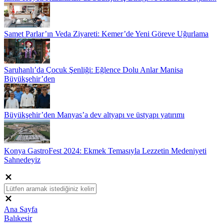
Samet Parlar’ın Veda Ziyareti: Kemer’de Yeni Göreve Uğurlama
Saruhanlı’da Çocuk Şenliği: Eğlence Dolu Anlar Manisa
Büyükşehir’den
Büyükşehir’den Manyas’a dev altyapı ve üstyapı yatırımı
Konya GastroFest 2024: Ekmek Temasıyla Lezzetin Medeniyeti
Sahnedeyiz
Ana Sayfa
Balıkesir