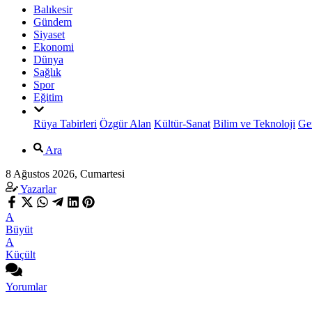
Balıkesir
Gündem
Siyaset
Ekonomi
Dünya
Sağlık
Spor
Eğitim
Rüya Tabirleri
Özgür Alan
Kültür-Sanat
Bilim ve Teknoloji
Ge
Ara
8 Ağustos 2026, Cumartesi
Yazarlar
A
Büyüt
A
Küçült
Yorumlar