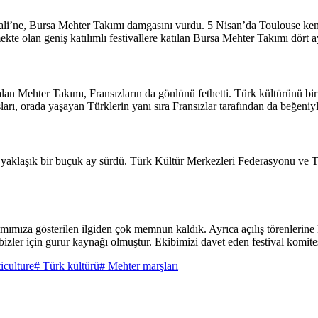
vali’ne, Bursa Mehter Takımı damgasını vurdu. 5 Nisan’da Toulouse ke
e olan geniş katılımlı festivallere katılan Bursa Mehter Takımı dört ayr
 çalan Mehter Takımı, Fransızların da gönlünü fethetti. Türk kültürünü b
arı, orada yaşayan Türklerin yanı sıra Fransızlar tarafından da beğeniyl
al yaklaşık bir buçuk ay sürdü. Türk Kültür Merkezleri Federasyonu ve T
mıza gösterilen ilgiden çok memnun kaldık. Ayrıca açılış törenlerine
izler için gurur kaynağı olmuştur. Ekibimizi davet eden festival komites
iculture
# Türk kültürü
# Mehter marşları