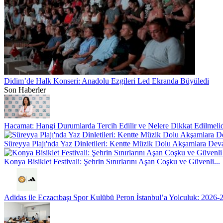
Didim’de Halk Konseri: Anadolu Ezgileri Led Ekranda Büyüledi
Son Haberler
Hacamat: Hangi Durumlarda Tercih Edilir ve Nelere Dikkat Edilmelid
Süreyya Plajı'nda Yaz Dinletileri: Kentte Müzik Dolu Akşamlara De
Konya Bisiklet Festivali: Şehrin Sınırlarını Aşan Coşku ve Güvenli...
Adidas ile Eczacıbaşı Spor Kulübü Peron İstanbul’a Yolculuk: 2026-2