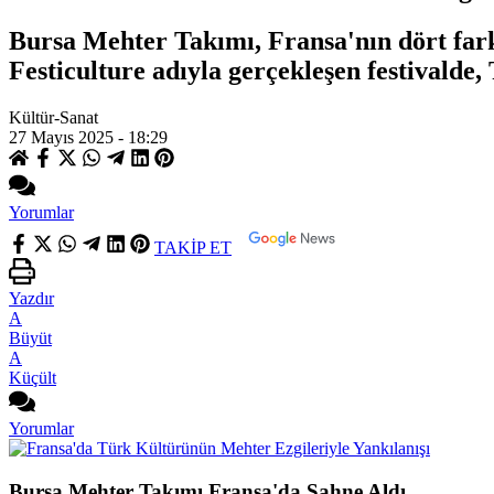
Bursa Mehter Takımı, Fransa'nın dört fark
Festiculture adıyla gerçekleşen festivalde
Kültür-Sanat
27 Mayıs 2025 - 18:29
Yorumlar
TAKİP ET
Yazdır
A
Büyüt
A
Küçült
Yorumlar
Bursa Mehter Takımı Fransa'da Sahne Aldı