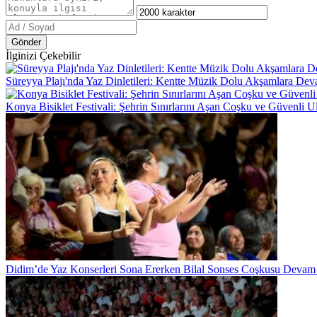
Gönder
İlginizi Çekebilir
Süreyya Plajı'nda Yaz Dinletileri: Kentte Müzik Dolu Akşamlara De
Konya Bisiklet Festivali: Şehrin Sınırlarını Aşan Coşku ve Güvenli 
Didim’de Yaz Konserleri Sona Ererken Bilal Sonses Coşkusu Devam 