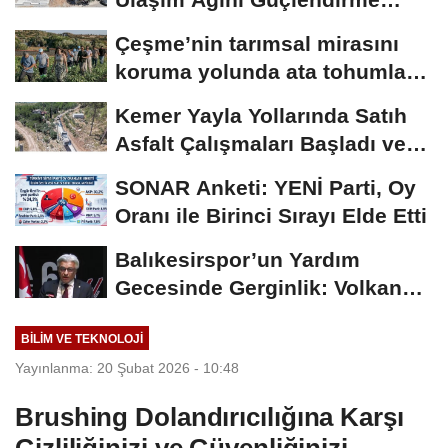
Hareketi
Çeşme’nin tarımsal mirasını
koruma yolunda ata tohumları
ve aromatik...
Kemer Yayla Yollarında Satıh
Asfalt Çalışmaları Başladı ve
İzleyen...
SONAR Anketi: YENİ Parti, Oy
Oranı ile Birinci Sırayı Elde Etti
Balıkesirspor’un Yardım
Gecesinde Gerginlik: Volkan
Altınöz’den...
BILIM VE TEKNOLOJI
Yayınlanma: 20 Şubat 2026 - 10:48
Brushing Dolandırıcılığına Karşı