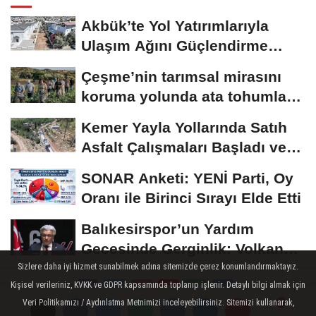
Akbük’te Yol Yatırımlarıyla
Ulaşım Ağını Güçlendirme
Hareketi
Çeşme’nin tarımsal mirasını
koruma yolunda ata tohumları
ve aromatik...
Kemer Yayla Yollarında Satıh
Asfalt Çalışmaları Başladı ve
İzleyen...
SONAR Anketi: YENİ Parti, Oy
Oranı ile Birinci Sırayı Elde Etti
Balıkesirspor’un Yardım
Gecesinde Gerginlik: Volkan
Altınöz’den...
Sizlere daha iyi hizmet sunabilmek adına sitemizde çerez konumlandırmaktayız.
Kişisel verileriniz, KVKK ve GDPR kapsamında toplanıp işlenir. Detaylı bilgi almak için
Veri Politikamızı / Aydınlatma Metnimizi inceleyebilirsiniz. Sitemizi kullanarak,