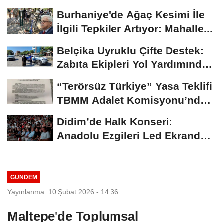
Kilometre...
Burhaniye'de Ağaç Kesimi İle
İlgili Tepkiler Artıyor: Mahalle...
Belçika Uyruklu Çifte Destek:
Zabıta Ekipleri Yol Yardımında
Örnek...
“Terörsüz Türkiye” Yasa Teklifi
TBMM Adalet Komisyonu’nda
Kabul...
Didim’de Halk Konseri:
Anadolu Ezgileri Led Ekranda
Büyüledi
GÜNDEM
Yayınlanma: 10 Şubat 2026 - 14:36
Maltepe'de Toplumsal