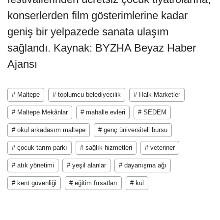
konserlerden film gösterimlerine kadar
geniş bir yelpazede sanata ulaşım
sağlandı. Kaynak: BYZHA Beyaz Haber
Ajansı
# Maltepe
# toplumcu belediyecilik
# Halk Marketler
# Maltepe Mekânlar
# mahalle evleri
# SEDEM
# okul arkadasım maltepe
# genç üniversiteli bursu
# çocuk tarım parkı
# sağlık hizmetleri
# veteriner
# atık yönetimi
# yeşil alanlar
# dayanışma ağı
# kent güvenliği
# eğitim fırsatları
# kül