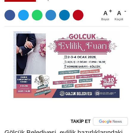
A
A
Büyüt
Küçült
TAKİP ET
Gölcük Belediyesi, evlilik hazırlıklarındaki