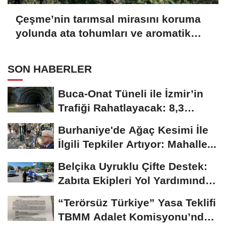
Çeşme’nin tarımsal mirasını koruma
yolunda ata tohumları ve aromatik
bitkilerle sürdürülebilir adımlar
SON HABERLER
Buca-Onat Tüneli ile İzmir’in
Trafiği Rahatlayacak: 8,3
Kilometre...
Burhaniye'de Ağaç Kesimi İle
İlgili Tepkiler Artıyor: Mahalle...
Belçika Uyruklu Çifte Destek:
Zabıta Ekipleri Yol Yardımında
Örnek...
“Terörsüz Türkiye” Yasa Teklifi
TBMM Adalet Komisyonu’nda