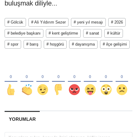
buluşmak diliyle...
# Gölcük
# Ali Yıldırım Sezer
# yeni yıl mesajı
# 2026
# belediye başkanı
# kent geliştirme
# sanat
# kültür
# spor
# barış
# hoşgörü
# dayanışma
# ilçe gelişimi
YORUMLAR