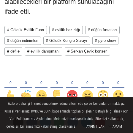
alabilecekleri bir platform sunulacağını
ifade etti.
# Gölcük Evlilik Fuarı
# evlilik hazırlığı
# düğün fırsatları
# düğün indirimleri
# Gölcük Kongre Sarayı
# pyro show
# defile
# evlilik danışmanı
# Serkan Çevik konseri
Sizlere daha iyi hizmet sunabilmek adına sitemizde çerez konumlandırmaktayız.
Kişisel verileriniz, KVKK ve GDPR kapsamında toplanıp işlenir. Detaylı bilgi almak için
Veri Politikamızı / Aydınlatma Metnimizi inceleyebilirsiniz. Sitemizi kullanarak,
YORUMLAR
çerezleri kullanmamızı kabul etmiş olacaksınız.
AYRINTILAR
TAMAM
Yorumlar
Yorumlar
Yorumlar