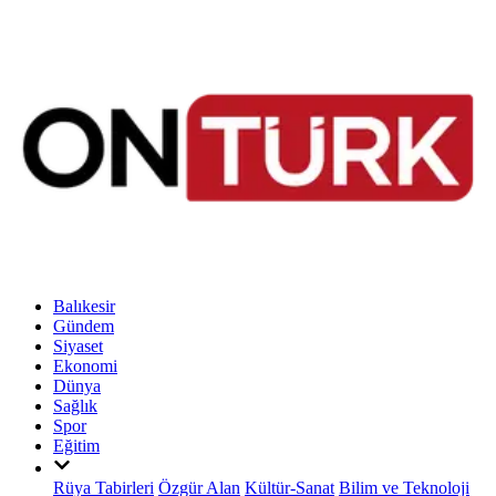
Balıkesir
Gündem
Siyaset
Ekonomi
Dünya
Sağlık
Spor
Eğitim
Rüya Tabirleri
Özgür Alan
Kültür-Sanat
Bilim ve Teknoloji