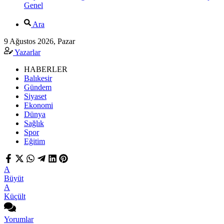
Genel
Ara
9 Ağustos 2026, Pazar
Yazarlar
HABERLER
Balıkesir
Gündem
Siyaset
Ekonomi
Dünya
Sağlık
Spor
Eğitim
A
Büyüt
A
Küçült
Yorumlar