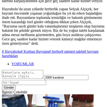
talebini karşılayabilmek için gece geç saatlere kadar hizmet veriyor.
Hayrabolu’da uzun yıllardır berberlik yapan Selçuk Alçiçek, her
bayram öncesinde yaşanan yoğunluğun bu yıl da erken başladığını
ifade etti. Bayramların toplumda temizliğin ve bakımlı görünmenin
önem kazandığı özel günler olduğuna dikkat çeken Alçiçek,
"Bayrama sayılı günler kala vatandaşlarımız tıraşlarını olup bayrama
bakımlı bir şekilde girmek istiyor. Biz de bu yoğun talebi karşılamak
adına mesai mefhumu gözetmeden, gün boyu aralıksız çalışıyoruz.
Gece geç saatlere kadar hizmet vererek kimseyi mağdur etmemeye
özen gösteriyoruz" dedi.
# Hayrabolu
# Kurban Bayramı
# berber
# müşteri talebi
# bayram
hazırlıkları
YORUMLAR
Gönder
İlginizi Çekebilir