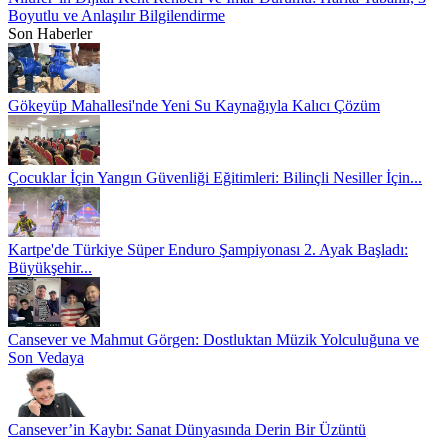
Boyutlu ve Anlaşılır Bilgilendirme
Son Haberler
Gökeyüp Mahallesi'nde Yeni Su Kaynağıyla Kalıcı Çözüm
Çocuklar İçin Yangın Güvenliği Eğitimleri: Bilinçli Nesiller İçin...
Kartpe'de Türkiye Süper Enduro Şampiyonası 2. Ayak Başladı:
Büyükşehir...
Cansever ve Mahmut Görgen: Dostluktan Müzik Yolculuğuna ve
Son Vedaya
Cansever’in Kaybı: Sanat Dünyasında Derin Bir Üzüntü