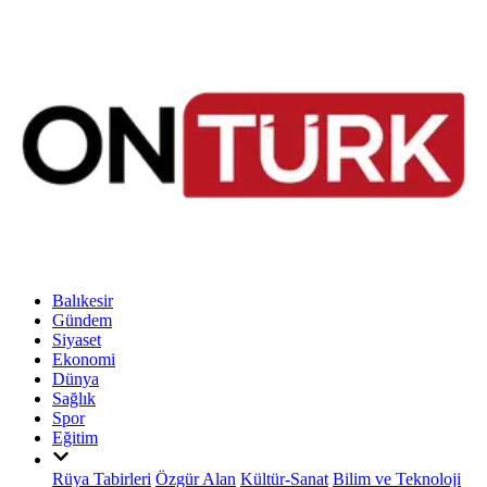
Balıkesir
Gündem
Siyaset
Ekonomi
Dünya
Sağlık
Spor
Eğitim
Rüya Tabirleri
Özgür Alan
Kültür-Sanat
Bilim ve Teknoloji