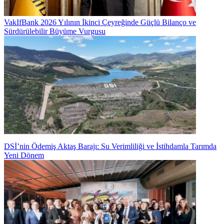
VakIfBank 2026 Yılının İkinci Çeyreğinde Güçlü Bilanço ve
Sürdürülebilir Büyüme Vurgusu
DSİ’nin Ödemiş Aktaş Barajı: Su Verimliliği ve İstihdamla Tarımda
Yeni Dönem