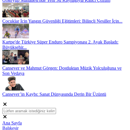
Gökeyüp Mahallesi'nde Yeni Su Kaynağıyla Kalıcı Çözüm
Çocuklar İçin Yangın Güvenliği Eğitimleri: Bilinçli Nesiller İçin...
Kartpe'de Türkiye Süper Enduro Şampiyonası 2. Ayak Başladı:
Büyükşehir...
Cansever ve Mahmut Görgen: Dostluktan Müzik Yolculuğuna ve
Son Vedaya
Cansever’in Kaybı: Sanat Dünyasında Derin Bir Üzüntü
Ana Sayfa
Balıkesir