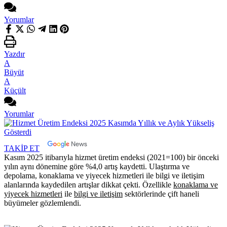
Yorumlar
Yazdır
A
Büyüt
A
Küçült
Yorumlar
TAKİP ET
Kasım 2025 itibarıyla hizmet üretim endeksi (2021=100) bir önceki
yılın aynı dönemine göre %4,0 artış kaydetti. Ulaştırma ve
depolama, konaklama ve yiyecek hizmetleri ile bilgi ve iletişim
alanlarında kaydedilen artışlar dikkat çekti. Özellikle
konaklama ve
yiyecek hizmetleri
ile
bilgi ve iletişim
sektörlerinde çift haneli
büyümeler gözlemlendi.