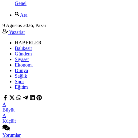
Genel
Ara
9 Ağustos 2026, Pazar
Yazarlar
HABERLER
Balıkesir
Gündem
Siyaset
Ekonomi
Dünya
Sağlık
Spor
Eğitim
A
Büyüt
A
Küçült
Yorumlar