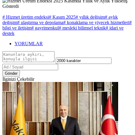
# Hizmet üretim endeksi
# Kasım 2025
# yıllık değişim
# aylık
değişim
# ulaştırma ve depolama
# konaklama ve yiyecek hizmetleri
#
bilgi ve iletişim
# gayrimenkul
# mesleki bilimsel teknik
# idari ve
destek
YORUMLAR
Gönder
İlginizi Çekebilir