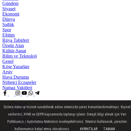
Gündem
Siyaset
Ekonomi
Dünya
Sağlık
Spor
Eğitim
Rüya Tabirleri
Özgür Alan
Kültür-Sanat
Bilim ve Teknoloji
Genel
Köşe Yazarları
Arşiv
Hava Durumu
Nöbetci Eczaneler
Namaz Vakitleri
Reklam
Sizlere daha iyi hizmet sunabilmek adına sitemizde çerez konumlandırmaktayız. Kişisel
Künye
İletişim
verileriniz, KVKK ve GDPR kapsamında toplanıp işlenir. Detaylı bilgi almak için Veri
Gizlilik Politikasi
Politikamızı / Aydınlatma Metnimizi inceleyebilirsiniz. Sitemizi kullanarak, çerezleri
Şartlar ve Koşullar
kullanmamızı kabul etmiş olacaksınız.
AYRINTILAR
TAMAM