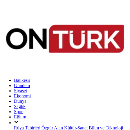
Balıkesir
Gündem
Siyaset
Ekonomi
Dünya
Sağlık
Spor
Eğitim
Rüya Tabirleri
Özgür Alan
Kültür-Sanat
Bilim ve Teknoloji