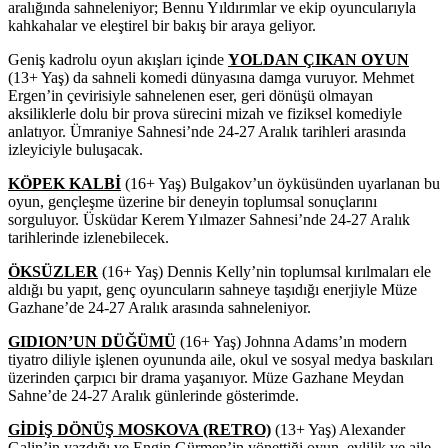
aralığında sahneleniyor; Bennu Yıldırımlar ve ekip oyuncularıyla
kahkahalar ve eleştirel bir bakış bir araya geliyor.
Geniş kadrolu oyun akışları içinde
YOLDAN ÇIKAN OYUN
(13+ Yaş) da sahneli komedi dünyasına damga vuruyor. Mehmet
Ergen’in çevirisiyle sahnelenen eser, geri dönüşü olmayan
aksiliklerle dolu bir prova sürecini mizah ve fiziksel komediyle
anlatıyor. Ümraniye Sahnesi’nde 24-27 Aralık tarihleri arasında
izleyiciyle buluşacak.
KÖPEK KALBİ
(16+ Yaş) Bulgakov’un öyküsünden uyarlanan bu
oyun, gençleşme üzerine bir deneyin toplumsal sonuçlarını
sorguluyor. Üsküdar Kerem Yılmazer Sahnesi’nde 24-27 Aralık
tarihlerinde izlenebilecek.
ÖKSÜZLER
(16+ Yaş) Dennis Kelly’nin toplumsal kırılmaları ele
aldığı bu yapıt, genç oyuncuların sahneye taşıdığı enerjiyle Müze
Gazhane’de 24-27 Aralık arasında sahneleniyor.
GIDION’UN DÜĞÜMÜ
(16+ Yaş) Johnna Adams’ın modern
tiyatro diliyle işlenen oyununda aile, okul ve sosyal medya baskıları
üzerinden çarpıcı bir drama yaşanıyor. Müze Gazhane Meydan
Sahne’de 24-27 Aralık günlerinde gösterimde.
GİDİŞ DÖNÜŞ MOSKOVA (RETRO)
(13+ Yaş) Alexander
Galin’in yazdığı ve Engin Gürmen’in yönettiği oyun, evlilik ve aile