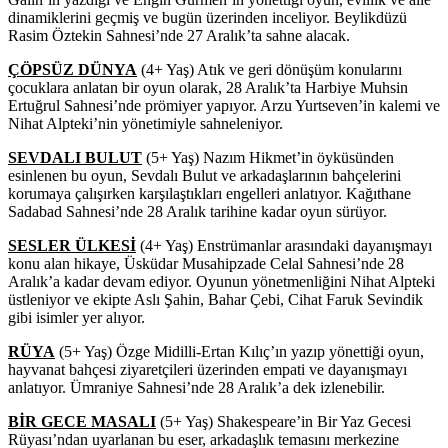
dinamiklerini geçmiş ve bugün üzerinden inceliyor. Beylikdüzü
Rasim Öztekin Sahnesi’nde 27 Aralık’ta sahne alacak.
ÇÖPSÜZ DÜNYA
(4+ Yaş) Atık ve geri dönüşüm konularını
çocuklara anlatan bir oyun olarak, 28 Aralık’ta Harbiye Muhsin
Ertuğrul Sahnesi’nde prömiyer yapıyor. Arzu Yurtseven’in kalemi ve
Nihat Alpteki’nin yönetimiyle sahneleniyor.
SEVDALI BULUT
(5+ Yaş) Nazım Hikmet’in öyküsünden
esinlenen bu oyun, Sevdalı Bulut ve arkadaşlarının bahçelerini
korumaya çalışırken karşılaştıkları engelleri anlatıyor. Kağıthane
Sadabad Sahnesi’nde 28 Aralık tarihine kadar oyun sürüyor.
SESLER ÜLKESİ
(4+ Yaş) Enstrümanlar arasındaki dayanışmayı
konu alan hikaye, Üsküdar Musahipzade Celal Sahnesi’nde 28
Aralık’a kadar devam ediyor. Oyunun yönetmenliğini Nihat Alpteki
üstleniyor ve ekipte Aslı Şahin, Bahar Çebi, Cihat Faruk Sevindik
gibi isimler yer alıyor.
RÜYA
(5+ Yaş) Özge Midilli-Ertan Kılıç’ın yazıp yönettiği oyun,
hayvanat bahçesi ziyaretçileri üzerinden empati ve dayanışmayı
anlatıyor. Ümraniye Sahnesi’nde 28 Aralık’a dek izlenebilir.
BİR GECE MASALI
(5+ Yaş) Shakespeare’in Bir Yaz Gecesi
Rüyası’ndan uyarlanan bu eser, arkadaşlık temasını merkezine