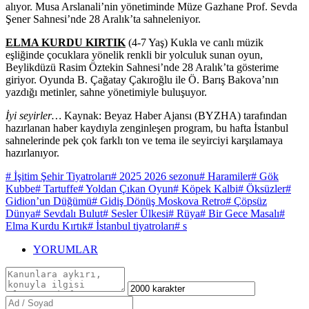
alıyor. Musa Arslanali’nin yönetiminde Müze Gazhane Prof. Sevda
Şener Sahnesi’nde 28 Aralık’ta sahneleniyor.
ELMA KURDU KIRTIK
(4-7 Yaş) Kukla ve canlı müzik
eşliğinde çocuklara yönelik renkli bir yolculuk sunan oyun,
Beylikdüzü Rasim Öztekin Sahnesi’nde 28 Aralık’ta gösterime
giriyor. Oyunda B. Çağatay Çakıroğlu ile Ö. Barış Bakova’nın
yazdığı metinler, sahne yönetimiyle buluşuyor.
İyi seyirler…
Kaynak: Beyaz Haber Ajansı (BYZHA) tarafından
hazırlanan haber kaydıyla zenginleşen program, bu hafta İstanbul
sahnelerinde pek çok farklı ton ve tema ile seyirciyi karşılamaya
hazırlanıyor.
# İşitim Şehir Tiyatroları
# 2025 2026 sezonu
# Haramiler
# Gök
Kubbe
# Tartuffe
# Yoldan Çıkan Oyun
# Köpek Kalbi
# Öksüzler
#
Gidion’un Düğümü
# Gidiş Dönüş Moskova Retro
# Çöpsüz
Dünya
# Sevdalı Bulut
# Sesler Ülkesi
# Rüya
# Bir Gece Masalı
#
Elma Kurdu Kırtık
# İstanbul tiyatroları
# s
YORUMLAR