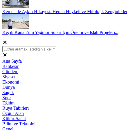
Kemer’de Aşkın Hikayesi: Henna Heykeli ve Mitolojik Zenginlikler
Keçili Kanalı’nın Yağmur Suları İçin Önemi ve Islah Projeleri...
Ana Sayfa
Balıkesir
Gündem
Siyaset
Ekonomi
Dünya
Sağlık
Spor
Eğitim
Rüya Tabirleri
Özgür Alan
Kültür-Sanat
Bilim ve Teknoloji
Genel