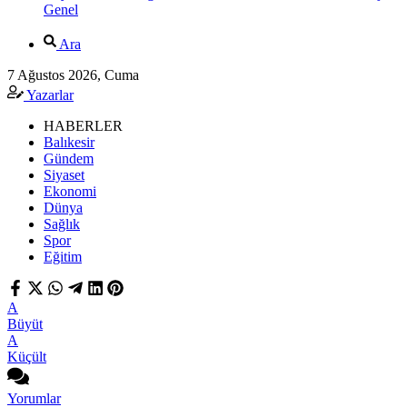
Genel
Ara
7 Ağustos 2026, Cuma
Yazarlar
HABERLER
Balıkesir
Gündem
Siyaset
Ekonomi
Dünya
Sağlık
Spor
Eğitim
A
Büyüt
A
Küçült
Yorumlar