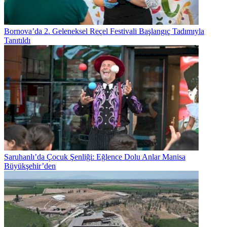
Bornova’da 2. Geleneksel Reçel Festivali Başlangıç Tadımıyla
Tanıtıldı
Saruhanlı’da Çocuk Şenliği: Eğlence Dolu Anlar Manisa
Büyükşehir’den