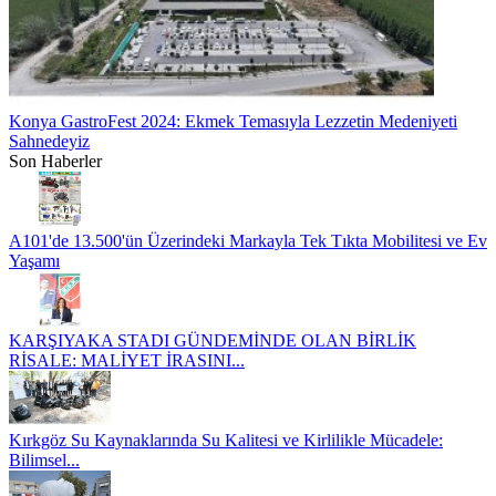
Konya GastroFest 2024: Ekmek Temasıyla Lezzetin Medeniyeti
Sahnedeyiz
Son Haberler
A101'de 13.500'ün Üzerindeki Markayla Tek Tıkta Mobilitesi ve Ev
Yaşamı
KARŞIYAKA STADI GÜNDEMİNDE OLAN BİRLİK
RİSALE: MALİYET İRASINI...
Kırkgöz Su Kaynaklarında Su Kalitesi ve Kirlilikle Mücadele:
Bilimsel...