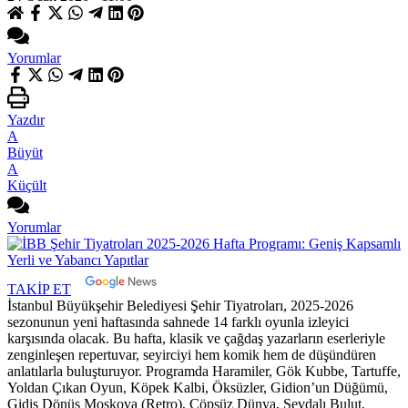
Yorumlar
Yazdır
A
Büyüt
A
Küçült
Yorumlar
TAKİP ET
İstanbul Büyükşehir Belediyesi Şehir Tiyatroları, 2025-2026
sezonunun yeni haftasında sahnede 14 farklı oyunla izleyici
karşısında olacak. Bu hafta, klasik ve çağdaş yazarların eserleriyle
zenginleşen repertuvar, seyirciyi hem komik hem de düşündüren
anlatılarla buluşturuyor. Programda Haramiler, Gök Kubbe, Tartuffe,
Yoldan Çıkan Oyun, Köpek Kalbi, Öksüzler, Gidion’un Düğümü,
Gidiş Dönüş Moskova (Retro), Çöpsüz Dünya, Sevdalı Bulut,