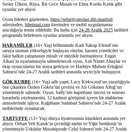
Sesler Ülkesi, Rüya, Bir Gece Masalı ve Elma Kurdu Kırtık gibi
oyunlar yer alıyor.
Oyun biletleri gişelerden,
https://sehirtiyatrolari.ibb.istanbul/
adresinden,
biletinial.com
üzerinden ve mobil uygulamamız
aracılığıyla temin edilebilir. Bu hafta için
24-28 Aralık 2025
tarihleri
programda belirlenen oyunlar arasında yer alıyor.
HARAMİLER
(16+ Yaş) bölümünde Kadı Yakup Efendi’nin
saraya uzanan yükselişiyle başlayan olaylar, harami yöneticiler ve
fakir halkın çatışmasını mizah ve müzikle harmanlıyor. Engin
Alkan’ın uyarlamasıyla sahnelenecek oyun, Aslı Nimet Altaylar ve
ekip oyuncularını bir araya getiriyor ve Harbiye Muhsin Ertuğrul
Sahnesi’nde 24-27 Aralık tarihleri arasında seyirciyle buluşuyor.
GÖK KUBBE
(16+ Yaş) adlı yapıt, Lucy Kirkwood’un yazarlığıyla
öne çıkarken Özden Gököz’ün çevirisi ve Ali Gökmen Altuğ’un
yönetimiyle sahnede. Oyun, Sally’nin hapishane öncesi ve sonrası
kararlarla yüzleşmesini, 12 kadının görüşünü içeren bir mahkeme
atmosferinde işliyor. Kağıthane Sadabad Sahnesi’nde 24-27 Aralık
tarihlerinde oynanacak.
TARTUFFE
(13+ Yaş) dünya tiyatrosunun klasikleri arasında yer
alıyor. Orhan Veli Kanık’ın çevirdiği metin ve Yiğit Sertdemir’in
yönetimiyle Üsküdar Musahipzade Celal Sahnesi’nde 24-27 Aralık